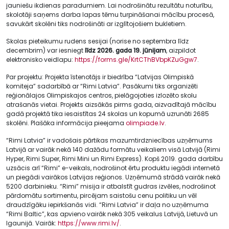
jauniešu ikdienas paradumiem. Lai nodrošinātu rezultātu noturību,
skolotāji saņems darba lapas tēmu turpināšanai mācību procesā,
savukārt skolēni tiks nodrošināti ar izglītojošiem bukletiem.
Skolas pieteikumu rudens sesijai (norise no septembra līdz
decembrim) var iesniegt
līdz 2026. gada 19. jūnijam
, aizpildot
elektronisko veidlapu:
https://forms.gle/KrtCThBVbpKZuGgw7
.
Par projektu: Projekta īstenotājs ir biedrība “Latvijas Olimpiskā
komiteja” sadarbībā ar “Rimi Latvia”. Pasākumi tiks organizēti
reģionālajos Olimpiskajos centros, pielāgojoties izlozēto skolu
atrašanās vietai. Projekts aizsākās pirms gada, aizvadītajā mācību
gadā projektā tika iesaistītas 24 skolas un kopumā uzrunāti 2685
skolēni. Plašāka informācija pieejama
olimpiade.lv
.
“Rimi Latvia” ir vadošais pārtikas mazumtirdzniecības uzņēmums
Latvijā ar vairāk nekā 140 dažādu formātu veikaliem visā Latvijā (Rimi
Hyper, Rimi Super, Rimi Mini un Rimi Express). Kopš 2019. gada darbību
uzsācis arī “Rimi” e-veikals, nodrošinot ērtu produktu iegādi internetā
un piegādi vairākos Latvijas reģionos. Uzņēmumā strādā vairāk nekā
5200 darbinieku. “Rimi” misija ir atbalstīt gudras izvēles, nodrošinot
pārdomātu sortimentu, pircējam saistošu cenu politiku un vēl
draudzīgāku iepirkšanās vidi. “Rimi Latvia” ir daļa no uzņēmuma
“Rimi Baltic”, kas apvieno vairāk nekā 305 veikalus Latvijā, Lietuvā un
Igaunijā. Vairāk:
https://www.rimi.lv/
.