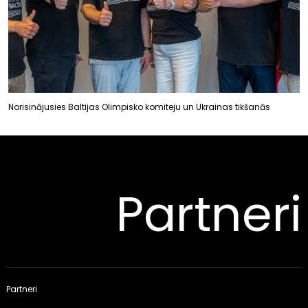
Norisinājusies Baltijas Olimpisko komiteju un Ukrainas tikšanās
Partneri
Partneri