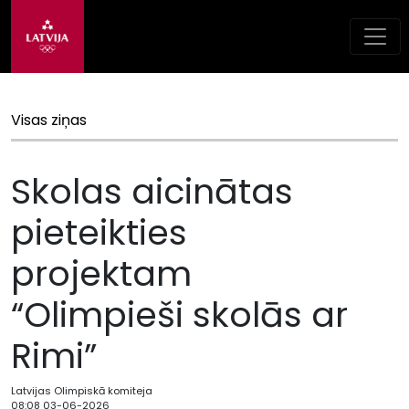
Visas ziņas
Skolas aicinātas
pieteikties
projektam
“Olimpieši skolās ar
Rimi”
Latvijas Olimpiskā komiteja
08:08 03-06-2026