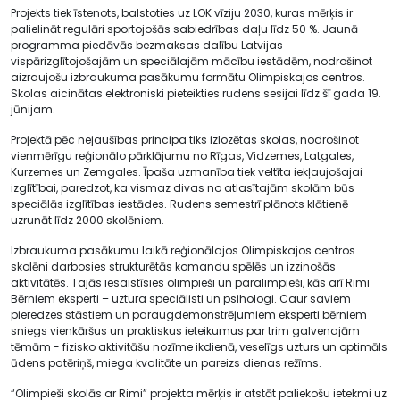
Projekts tiek īstenots, balstoties uz LOK vīziju 2030, kuras mērķis ir
palielināt regulāri sportojošās sabiedrības daļu līdz 50 %. Jaunā
programma piedāvās bezmaksas dalību Latvijas
vispārizglītojošajām un speciālajām mācību iestādēm, nodrošinot
aizraujošu izbraukuma pasākumu formātu Olimpiskajos centros.
Skolas aicinātas elektroniski pieteikties rudens sesijai līdz šī gada 19.
jūnijam.
Projektā pēc nejaušības principa tiks izlozētas skolas, nodrošinot
vienmērīgu reģionālo pārklājumu no Rīgas, Vidzemes, Latgales,
Kurzemes un Zemgales. Īpaša uzmanība tiek veltīta iekļaujošajai
izglītībai, paredzot, ka vismaz divas no atlasītajām skolām būs
speciālās izglītības iestādes. Rudens semestrī plānots klātienē
uzrunāt līdz 2000 skolēniem.
Izbraukuma pasākumu laikā reģionālajos Olimpiskajos centros
skolēni darbosies strukturētās komandu spēlēs un izzinošās
aktivitātēs. Tajās iesaistīsies olimpieši un paralimpieši, kās arī Rimi
Bērniem eksperti – uztura speciālisti un psihologi. Caur saviem
pieredzes stāstiem un paraugdemonstrējumiem eksperti bērniem
sniegs vienkāršus un praktiskus ieteikumus par trim galvenajām
tēmām - fizisko aktivitāšu nozīme ikdienā, veselīgs uzturs un optimāls
ūdens patēriņš, miega kvalitāte un pareizs dienas režīms.
“Olimpieši skolās ar Rimi” projekta mērķis ir atstāt paliekošu ietekmi uz