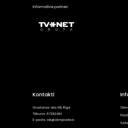
Informatīvie partneri:
Kontakti
In
Grostonas iela 6B, Rīga
Olim
Tālrunis: 67282461
Pasā
E-pasts:
lok@olimpiade.lv
Sait