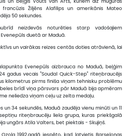
ūls un beļģis Vouts van Ārts, kuriem aiz muguras
ī francūzis Žiljēns Alafilips un amerikānis Mateo
udēja 50 sekundes.
nubrīd neizdevās noturēties starp vadošajiem
a Evenepūls duetā ar Maduā.
ktīvs un vairākas reizes centās doties atrāvienā, lai
galapunkta Evenepūls aizbrauca no Maduā, beļģim
 24 gadus vecais "Soudal Quick-Step" riteņbraucējs
us kilometrus pirms finiša viņam tehnisku problēmu
Ķibeles brīdī viņa pārsvars pār Maduā bija apmēram
me neliedza viņam ceļu uz zelta medaļu.
ēs un 34 sekundēs, Maduā zaudēja vienu minūti un 11
septiņu riteņbraucēju liela grupa, kuras priekšgalā
a ungārs Atila Valters, bet piektais - Skujiņš.
a Ozola 1992.gadā iespēto, kad latvietis Barselonas