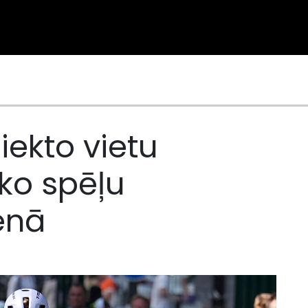
piekto vietu
sko spēļu
enā