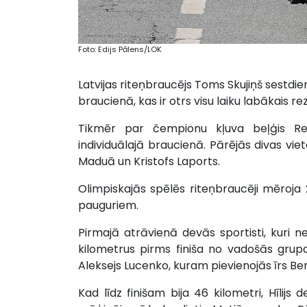
Foto: Edijs Pālens/LOK
Latvijas riteņbraucējs Toms Skujiņš sestdien
braucienā, kas ir otrs visu laiku labākais r
Tikmēr par čempionu kļuva beļģis Remk
individuālajā braucienā. Pārējās divas vi
Maduā un Kristofs Laports.
Olimpiskajās spēlēs riteņbraucēji mēroj
pauguriem.
Pirmajā atrāvienā devās sportisti, kuri n
kilometrus pirms finiša no vadošās grup
Aleksejs Lucenko, kuram pievienojās īrs Bens
Kad līdz finišam bija 46 kilometri, Hīlij