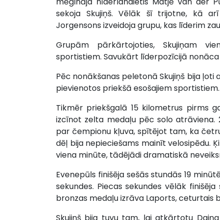
mēģināja nīderlandietis Matjē van der P
sekoja Skujiņš. Vēlāk šī trijotne, kā ar
Jorgensons izveidoja grupu, kas līderim za
Grupām pārkārtojoties, Skujiņam vie
sportistiem. Savukārt līderpozīcijā nonāc
Pēc nonākšanas peletonā Skujiņš bija ļoti a
pievienotos priekšā esošajiem sportistiem.
Tikmēr priekšgalā 15 kilometrus pirms 
izcīnot zelta medaļu pēc solo atrāviena.
par čempionu kļuva, spītējot tam, ka četr
dēļ bija nepieciešams mainīt velosipēdu. 
viena minūte, tādējādi dramatiskā neveiks
Evenepūls finišēja sešās stundās 19 minūt
sekundes. Piecas sekundes vēlāk finišēja 
bronzas medaļu izrāva Laports, ceturtais bij
Skujiņš bija tuvu tam, lai atkārtotu Daiņ