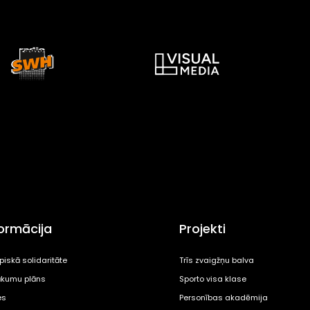
formācija
Projekti
piskā solidaritāte
Trīs zvaigžņu balva
kumu plāns
Sporto visa klase
es
Personības akadēmija