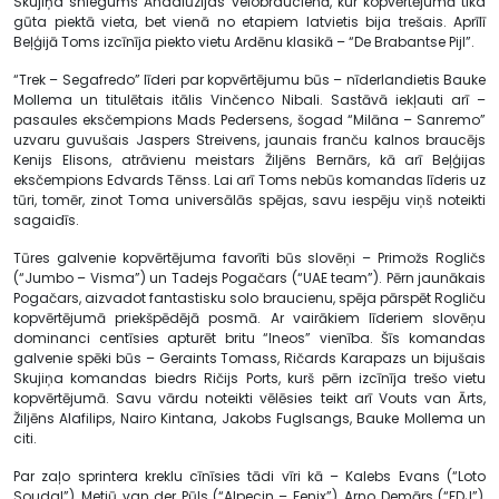
Skujiņa sniegums Andalūzijas velobraucienā, kur kopvērtējumā tika
gūta piektā vieta, bet vienā no etapiem latvietis bija trešais. Aprīlī
Beļģijā Toms izcīnīja piekto vietu Ardēnu klasikā – “De Brabantse Pijl”.
“Trek – Segafredo” līderi par kopvērtējumu būs – nīderlandietis Bauke
Mollema un titulētais itālis Vinčenco Nibali. Sastāvā iekļauti arī –
pasaules eksčempions Mads Pedersens, šogad “Milāna – Sanremo”
uzvaru guvušais Jaspers Streivens, jaunais franču kalnos braucējs
Kenijs Elisons, atrāvienu meistars Žiljēns Bernārs, kā arī Beļģijas
eksčempions Edvards Tēnss. Lai arī Toms nebūs komandas līderis uz
tūri, tomēr, zinot Toma universālās spējas, savu iespēju viņš noteikti
sagaidīs.
Tūres galvenie kopvērtējuma favorīti būs slovēņi – Primožs Rogličs
(“Jumbo – Visma”) un Tadejs Pogačars (“UAE team”). Pērn jaunākais
Pogačars, aizvadot fantastisku solo braucienu, spēja pārspēt Rogliču
kopvērtējumā priekšpēdējā posmā. Ar vairākiem līderiem slovēņu
dominanci centīsies apturēt britu “Ineos” vienība. Šīs komandas
galvenie spēki būs – Geraints Tomass, Ričards Karapazs un bijušais
Skujiņa komandas biedrs Ričijs Ports, kurš pērn izcīnīja trešo vietu
kopvērtējumā. Savu vārdu noteikti vēlēsies teikt arī Vouts van Ārts,
Žiljēns Alafilips, Nairo Kintana, Jakobs Fuglsangs, Bauke Mollema un
citi.
Par zaļo sprintera kreklu cīnīsies tādi vīri kā – Kalebs Evans (“Loto
Soudal”), Metjū van der Pūls (“Alpecin – Fenix”), Arno Demārs (“FDJ”),