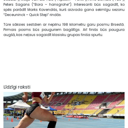
Peters Sagans (“Bora – hansgrohe”). Interesanti būs sagaidīt, ko
spēs parādīt Marks Kavendišs, kurš aizvada gana sekmīgu sezonu
“Deceuninck – Quick Step” rindās.
Tūre sāksies sestdien ar nepilnu 198 kilometru garu posmu Brsestā.
Pirmais posms būs pauguriem bagātīgs. Arī finišs būs paugura
augšā, kas neļaus sagaidīt klasisku grupas finiša spurtu.
Līdzīgi raksti