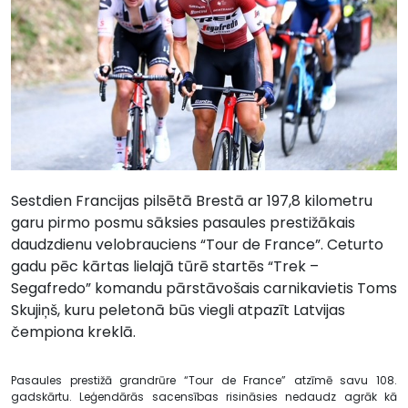
Sestdien Francijas pilsētā Brestā ar 197,8 kilometru
garu pirmo posmu sāksies pasaules prestižākais
daudzdienu velobrauciens “Tour de France”. Ceturto
gadu pēc kārtas lielajā tūrē startēs “Trek –
Segafredo” komandu pārstāvošais carnikavietis Toms
Skujiņš, kuru peletonā būs viegli atpazīt Latvijas
čempiona kreklā.
Pasaules prestižā grandrūre “Tour de France” atzīmē savu 108.
gadskārtu. Leģendārās sacensības risināsies nedaudz agrāk kā