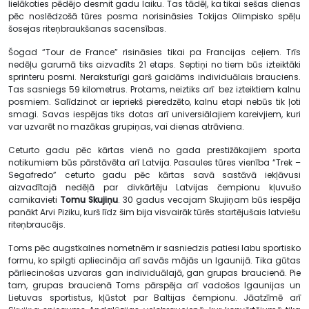
lielākoties pēdējo desmit gadu laiku. Tas tādēļ, ka tikai sešas dienas
pēc noslēdzošā tūres posma norisināsies Tokijas Olimpisko spēļu
šosejas riteņbraukšanas sacensības.
Šogad “Tour de France” risināsies tikai pa Francijas ceļiem. Trīs
nedēļu garumā tiks aizvadīts 21 etaps. Septiņi no tiem būs izteiktāki
sprinteru posmi. Neraksturīgi garš gaidāms individuālais brauciens.
Tas sasniegs 59 kilometrus. Protams, neiztiks arī bez izteiktiem kalnu
posmiem. Salīdzinot ar iepriekš pieredzēto, kalnu etapi nebūs tik ļoti
smagi. Savas iespējas tiks dotas arī universiālajiem kareivjiem, kuri
var uzvarēt no mazākas grupiņas, vai dienas atrāviena.
Ceturto gadu pēc kārtas vienā no gada prestižākajiem sporta
notikumiem būs pārstāvēta arī Latvija. Pasaules tūres vienība “Trek –
Segafredo” ceturto gadu pēc kārtas savā sastāvā iekļāvusi
aizvadītajā nedēļā par divkārtēju Latvijas čempionu kļuvušo
carnikavieti
Tomu Skujiņu
. 30 gadus vecajam Skujiņam būs iespēja
panākt Arvi Piziku, kurš līdz šim bija visvairāk tūrēs startējušais latviešu
riteņbraucējs.
Toms pēc augstkalnes nometnēm ir sasniedzis patiesi labu sportisko
formu, ko spilgti apliecināja arī savās mājās un Igaunijā. Tika gūtas
pārliecinošas uzvaras gan individuālajā, gan grupas braucienā. Pie
tam, grupas braucienā Toms pārspēja arī vadošos Igaunijas un
Lietuvas sportistus, kļūstot par Baltijas čempionu. Jāatzīmē arī