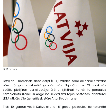
LOK arhīvs
Latvijas Slidošanas asociācija (LSA) valdes sēdē ceļazīmi startam
nākamā gada februārī gaidāmajās Phjončhanas Olimpiskajās
spēlēs piešķīrusi daiļslidotājai Diānai Ņikitinai, kamēr to pasaules
čempionātā izcīnījusī Angelina Kučvaļska tajās nestartēs, aģentūrai
LETA atklāja LSA ģenerālsekretāre Arta Strautmane.
Tieši 19 gadus vecā Kučvaļska ar šī gada pasaules čempionātā