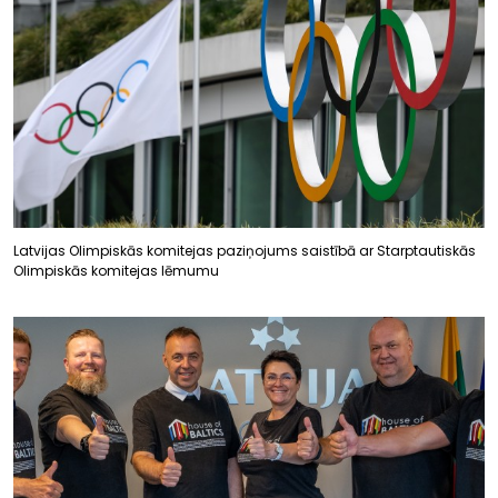
Latvijas Olimpiskās komitejas paziņojums saistībā ar Starptautiskās
Olimpiskās komitejas lēmumu