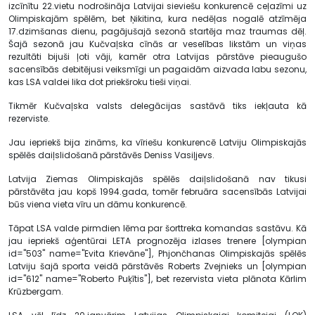
izcīnītu 22.vietu nodrošināja Latvijai sieviešu konkurencē ceļazīmi uz
Olimpiskajām spēlēm, bet Ņikitina, kura nedēļas nogalē atzīmēja
17.dzimšanas dienu, pagājušajā sezonā startēja maz traumas dēļ.
Šajā sezonā jau Kučvaļska cīnās ar veselības likstām un viņas
rezultāti bijuši ļoti vāji, kamēr otra Latvijas pārstāve pieaugušo
sacensībās debitējusi veiksmīgi un pagaidām aizvada labu sezonu,
kas LSA valdei lika dot priekšroku tieši viņai.
Tikmēr Kučvaļska valsts delegācijas sastāvā tiks iekļauta kā
rezerviste.
Jau iepriekš bija zināms, ka vīriešu konkurencē Latviju Olimpiskajās
spēlēs daiļslidošanā pārstāvēs Deniss Vasiļjevs.
Latvija Ziemas Olimpiskajās spēlēs daiļslidošanā nav tikusi
pārstāvēta jau kopš 1994.gada, tomēr februāra sacensībās Latvijai
būs viena vieta vīru un dāmu konkurencē.
Tāpat LSA valde pirmdien lēma par šorttreka komandas sastāvu. Kā
jau iepriekš aģentūrai LETA prognozēja izlases trenere [olympian
id="503" name="Evita Krievāne"], Phjončhanas Olimpiskajās spēlēs
Latviju šajā sporta veidā pārstāvēs Roberts Zvejnieks un [olympian
id="612" name="Roberto Puķītis"], bet rezervista vieta plānota Kārlim
Krūzbergam.