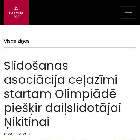
Visas ziņas
Slidošanas
asociācija ceļazīmi
startam Olimpiādē
piešķir daiļslidotājai
Ņikitinai
12:28 11-12-2017