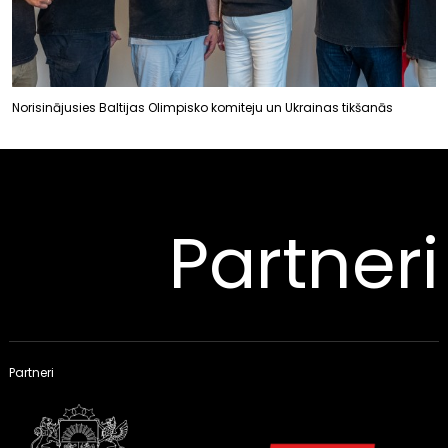
Norisinājusies Baltijas Olimpisko komiteju un Ukrainas tikšanās
Partneri
Partneri