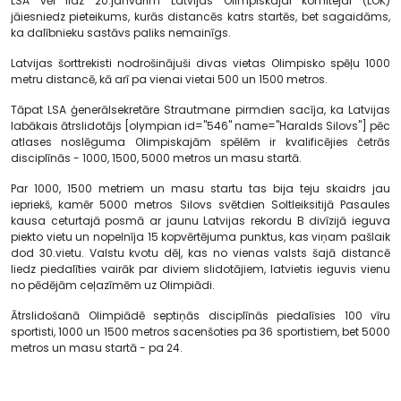
LSA vēl līdz 20.janvārim Latvijas Olimpiskajai komitejai (LOK)
jāiesniedz pieteikums, kurās distancēs katrs startēs, bet sagaidāms,
ka dalībnieku sastāvs paliks nemainīgs.
Latvijas šorttrekisti nodrošinājuši divas vietas Olimpisko spēļu 1000
metru distancē, kā arī pa vienai vietai 500 un 1500 metros.
Tāpat LSA ģenerālsekretāre Strautmane pirmdien sacīja, ka Latvijas
labākais ātrslidotājs [olympian id="546" name="Haralds Silovs"] pēc
atlases noslēguma Olimpiskajām spēlēm ir kvalificējies četrās
disciplīnās - 1000, 1500, 5000 metros un masu startā.
Par 1000, 1500 metriem un masu startu tas bija teju skaidrs jau
iepriekš, kamēr 5000 metros Silovs svētdien Soltleiksitijā Pasaules
kausa ceturtajā posmā ar jaunu Latvijas rekordu B divīzijā ieguva
piekto vietu un nopelnīja 15 kopvērtējuma punktus, kas viņam pašlaik
dod 30.vietu. Valstu kvotu dēļ, kas no vienas valsts šajā distancē
liedz piedalīties vairāk par diviem slidotājiem, latvietis ieguvis vienu
no pēdējām ceļazīmēm uz Olimpiādi.
Ātrslidošanā Olimpiādē septiņās disciplīnās piedalīsies 100 vīru
sportisti, 1000 un 1500 metros sacenšoties pa 36 sportistiem, bet 5000
metros un masu startā - pa 24.