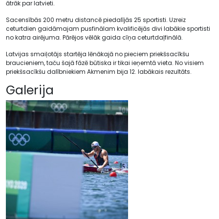
ātrāk par latvieti.
Sacensībās 200 metru distancē piedalījās 25 sportisti. Uzreiz
ceturtdien gaidāmajam pusfinālam kvalificējās divi labākie sportisti
no katra airējuma. Pārējos vēlāk gaida cīņa ceturtdaļfinālā.
Latvijas smaiļotājs startēja lēnākajā no pieciem priekšsacīkšu
braucieniem, taču šajā fāzē būtiska ir tikai ieņemtā vieta. No visiem
priekšsacīkšu dalībniekiem Akmenim bija 12. labākais rezultāts.
Galerija