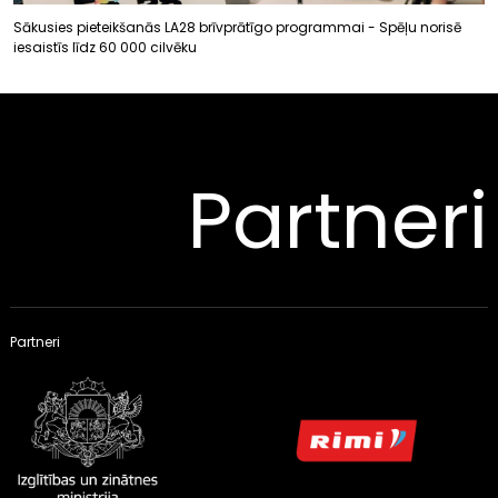
Sākusies pieteikšanās LA28 brīvprātīgo programmai - Spēļu norisē
iesaistīs līdz 60 000 cilvēku
Partneri
Partneri