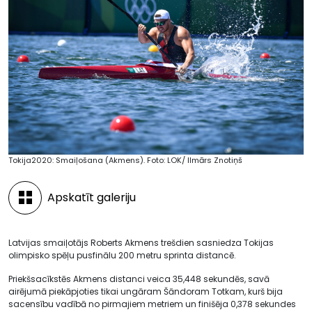
Tokija2020: Smaiļošana (Akmens). Foto: LOK/ Ilmārs Znotiņš
Apskatīt galeriju
Latvijas smaiļotājs Roberts Akmens trešdien sasniedza Tokijas
olimpisko spēļu pusfinālu 200 metru sprinta distancē.
Priekšsacīkstēs Akmens distanci veica 35,448 sekundēs, savā
airējumā piekāpjoties tikai ungāram Šāndoram Totkam, kurš bija
sacensību vadībā no pirmajiem metriem un finišēja 0,378 sekundes