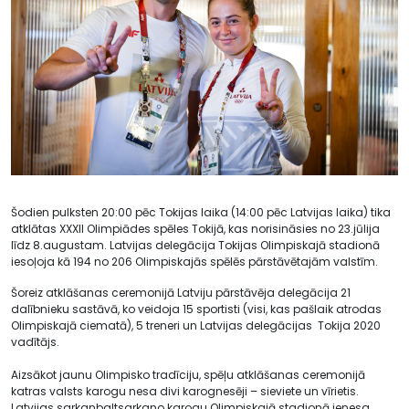
Šodien pulksten 20:00 pēc Tokijas laika (14:00 pēc Latvijas laika) tika
atklātas XXXII Olimpiādes spēles Tokijā, kas norisināsies no 23.jūlija
līdz 8.augustam. Latvijas delegācija Tokijas Olimpiskajā stadionā
iesoļoja kā 194 no 206 Olimpiskajās spēlēs pārstāvētajām valstīm.
Šoreiz atklāšanas ceremonijā Latviju pārstāvēja delegācija 21
dalībnieku sastāvā, ko veidoja 15 sportisti (visi, kas pašlaik atrodas
Olimpiskajā ciematā), 5 treneri un Latvijas delegācijas Tokija 2020
vadītājs.
Aizsākot jaunu Olimpisko tradīciju, spēļu atklāšanas ceremonijā
katras valsts karogu nesa divi karognesēji – sieviete un vīrietis.
Latvijas sarkanbaltsarkano karogu Olimpiskajā stadionā ienesa