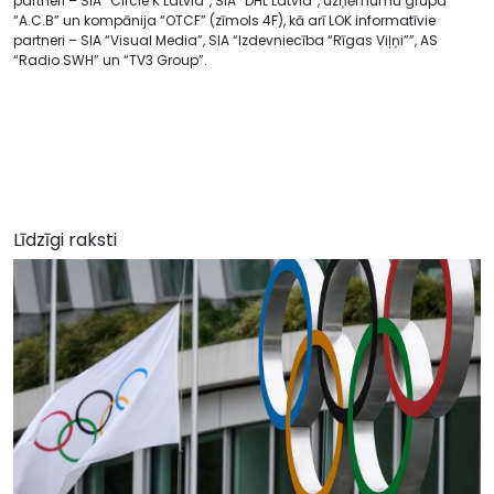
partneri – SIA “Circle K Latvia”, SIA “DHL Latvia”, uzņēmumu grupa
“A.C.B” un kompānija “OTCF” (zīmols 4F), kā arī LOK informatīvie
partneri – SIA “Visual Media”, SIA “Izdevniecība “Rīgas Viļņi””, AS
“Radio SWH” un “TV3 Group”.
Līdzīgi raksti