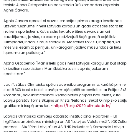
teniste Aļona Ostapenko un basketbola 3x3 komandas kapteinis
Agnis Čavars.
Agnis Čavars aprakstot savas emocijas pirms karoga ienešanas,
uzsver: “Lepnums ir nest Latvijas karogu un gods atrasties starp tik
izciliem sportistiem. Katrs solis liek atcerēties uzvaras un arī
zaudējumus, jo viss, ko esam piedzīvojuši šajā garajā ceļā līdz
Olimpiādei, ir darījis mūs stiprākus. Atceroties to visu, ir apziņa, ka
mēs visi esam to pelnījuši, un karogam jāplīvo mūsu rokās ar lielu
lepnumu un pašcieņu.”
Aļona Ostapenko: "Man ir liels gods nest Latvijas karogu un būt starp
tik izciliem sportistiem. Man šķiet, ka tas ir sapnis jebkuram
sportistam."
Jau rīt sākas Olimpisko spēļu sacensību programma, kurā kā pirmie
startē 3X3 basketbolisti savā pirmajā spēlē sacenšoties ar Polijas 3x3
komandu, savukārt riteņbraukšanā notiks grupas brauciens, kurā
Latviju pārstāv Toms Skujiņš un Krists Neilands. Sekot Olimpisko spēļu
grafikam ir iespējams šeit -
https://tokija2020.olimpiade.lv/
.
Latvijas Olimpisko komiteju atbalsta institucionālie partneri – LR
Izglītības un zinātnes ministrija un AS “Latvijas Valsts meži”; LOK Zelta
partneri – SIA “Rimi Latvija” un AS “LNK Industries”; Komanda Latvija