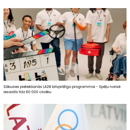
Sākusies pieteikšanās LA28 brīvprātīgo programmai - Spēļu norisē
iesaistīs līdz 60 000 cilvēku