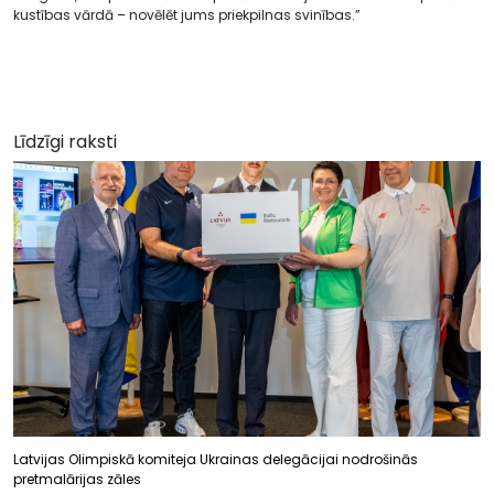
kustības vārdā – novēlēt jums priekpilnas svinības.”
Līdzīgi raksti
Latvijas Olimpiskā komiteja Ukrainas delegācijai nodrošinās
pretmalārijas zāles