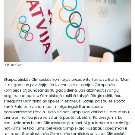
LOK arhīvs
Starptautiskās Olimpiskās komitejas prezidents Tomasa Bahs: “Man
ir tas gods un privilēģija jūs ikvienu sveikt Latvijas Olimpiskās
komitejas atjaunošanas 30 gadadienā. Jūs atzīmējat svarīgu
pagrieziena punktu Olimpiskajā kustībā Latvijā. Dārgie atlēti, jūsu
sniegums Olimpiskajās spēlēs ir iezīmējusi Latviju pasaules sporta
kartē. Paldies ikvienam par milzīgo ieguldījumu sporta
popularizēšanā Latvijā. Jūs veicināt Olimpiskās vērtības – draudzību,
cieņu un izcilību jūsu valstī un ārpus tā robežām. Paldies jums, ka
esat uzticams biedrs Olimpiskajai ģimenei. Šī gadadiena ir nozīmīgs
notikums ne tikai jums, bet visai Olimpiskajai kustībai. Tāpēc man ir
tas gods, Starptautiskās Olimpiskās komitejas un visas Olimpiskās