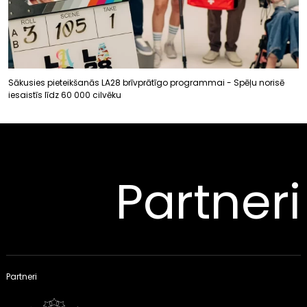
Sākusies pieteikšanās LA28 brīvprātīgo programmai - Spēļu norisē
iesaistīs līdz 60 000 cilvēku
Partneri
Partneri