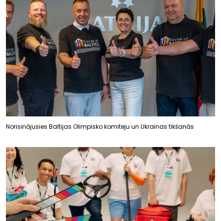
Norisinājusies Baltijas Olimpisko komiteju un Ukrainas tikšanās