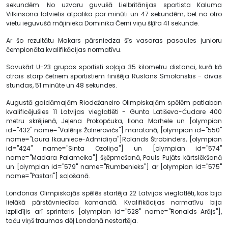
sekundēm. No uzvaru guvušā Lielbritānijas sportista Kaluma
Vilkinsona latvietis atpalika par minūti un 47 sekundēm, bet no otro
vietu ieguvušā mājinieka Dominika Černi viņu šķīra 41 sekunde.
Ar šo rezultātu Makars pārsniedza šīs vasaras pasaules junioru
čempionāta kvalifikācijas normatīvu.
Savukārt U-23 grupas sportisti soļoja 35 kilometru distanci, kurā kā
otrais starp četriem sportistiem finišēja Ruslans Smolonskis - divas
stundas, 51 minūte un 48 sekundes.
Augustā gaidāmajām Riodežaneiro Olimpiskajām spēlēm patlaban
kvalificējušies 11 Latvijas vieglatlēti - Gunta Latiševa-Čudare 400
metru skrējienā, Jeļena Prokopčuka, Ilona Marhele un [olympian
id="432" name="Valērijs Žolnerovičs"] maratonā, [olympian id="550"
name="Laura Ikauniece-Admidiņa"]Rolands Štrobinders, [olympian
id="424" name="Sinta Ozoliņa"] un [olympian id="574"
name="Madara Palameika"] šķēpmešanā, Pauls Pujāts kārtslēkšanā
un [olympian id="579" name="Rumbenieks"] ar [olympian id="575"
name="Pastari"] soļošanā.
Londonas Olimpiskajās spēlēs startēja 22 Latvijas vieglatlēti, kas bija
lielākā pārstāvniecība komandā. Kvalifikācijas normatīvu bija
izpildījis arī sprinteris [olympian id="528" name="Ronalds Arājs"],
taču viņš traumas dēļ Londonā nestartēja.