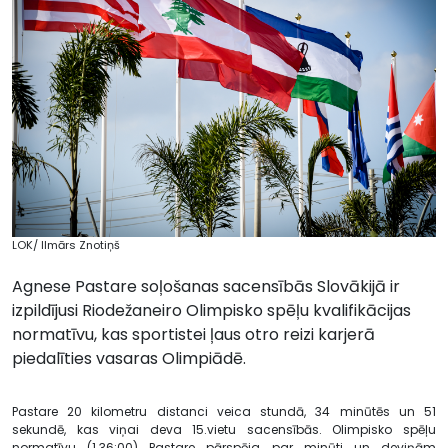
LOK/ Ilmārs Znotiņš
Agnese Pastare soļošanas sacensībās Slovākijā ir
izpildījusi Riodežaneiro Olimpisko spēļu kvalifikācijas
normatīvu, kas sportistei ļaus otro reizi karjerā
piedalīties vasaras Olimpiādē.
Pastare 20 kilometru distanci veica stundā, 34 minūtēs un 51
sekundē, kas viņai deva 15.vietu sacensībās. Olimpisko spēļu
normatīvu (1.36:00) Pastare pārspēja par minūti un deviņām