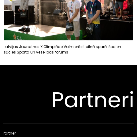
Latvijas Jaunatnes X Olimpiāde Valmierā rit pilnā sparā; šodien
sācies Sporta un veselības forums
Partneri
Partneri