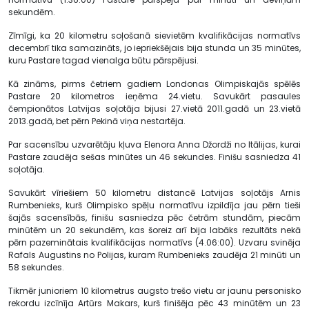
sekundēm.
Zīmīgi, ka 20 kilometru soļošanā sievietēm kvalifikācijas normatīvs
decembrī tika samazināts, jo iepriekšējais bija stunda un 35 minūtes,
kuru Pastare tagad vienalga būtu pārspējusi.
Kā zināms, pirms četriem gadiem Londonas Olimpiskajās spēlēs
Pastare 20 kilometros ieņēma 24.vietu. Savukārt pasaules
čempionātos Latvijas soļotāja bijusi 27.vietā 2011.gadā un 23.vietā
2013.gadā, bet pērn Pekinā viņa nestartēja.
Par sacensību uzvarētāju kļuva Elenora Anna Džordži no Itālijas, kurai
Pastare zaudēja sešas minūtes un 46 sekundes. Finišu sasniedza 41
soļotāja.
Savukārt vīriešiem 50 kilometru distancē Latvijas soļotājs Arnis
Rumbenieks, kurš Olimpisko spēļu normatīvu izpildīja jau pērn tieši
šajās sacensībās, finišu sasniedza pēc četrām stundām, piecām
minūtēm un 20 sekundēm, kas šoreiz arī bija labāks rezultāts nekā
pērn pazeminātais kvalifikācijas normatīvs (4.06:00). Uzvaru svinēja
Rafals Augustins no Polijas, kuram Rumbenieks zaudēja 21 minūti un
58 sekundes.
Tikmēr junioriem 10 kilometrus augsto trešo vietu ar jaunu personisko
rekordu izcīnīja Artūrs Makars, kurš finišēja pēc 43 minūtēm un 23