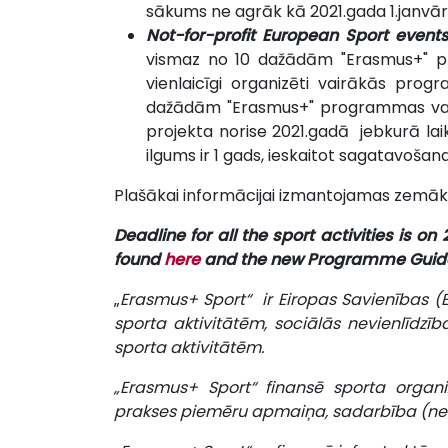
sākums ne agrāk kā 2021.gada 1.janvāris
Not-for-profit European Sport event
vismaz no 10 dažādām "Erasmus+" 
vienlaicīgi organizēti vairākās prog
dažādām "Erasmus+" programmas vals
projekta norise 2021.gadā jebkurā lai
ilgums ir 1 gads, ieskaitot sagatavošan
Plašākai informācijai izmantojamas zemāk 
Deadline for all the sport activities is on 
found
here
and the new Programme Guide
„
Erasmus+ Sport“ ir Eiropas Savienības 
sporta aktivitātēm, sociālās nevienlīdzī
sporta aktivitātēm.
„Erasmus+ Sport“ finansē sporta organi
prakses piemēru apmaiņa, sadarbība (net