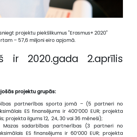
iesniegt projektu piekšlikumus "Erasmus+ 2020"
rtam – 57,6 miljoni eiro apjomā.
š ir 2020.gada 2.aprīlis
ojošās projektu grupās:
ības partnerības sporta jomā – (5 partneri no
imālais ES finansējums ir 400’000 EUR; projekta
; projekta ilgums 12, 24, 30 vai 36 mēneši);
Mazas sadarbības partnerības (3 partneri no
simālais ES finansējums ir 60’000 EUR; projekta