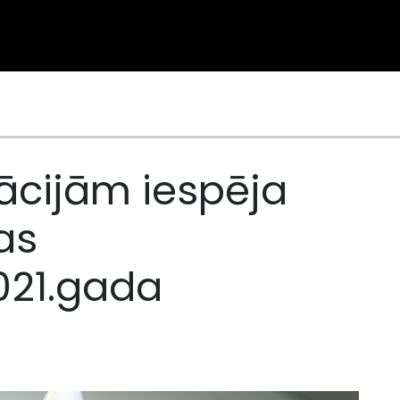
ācijām iespēja
pas
021.gada