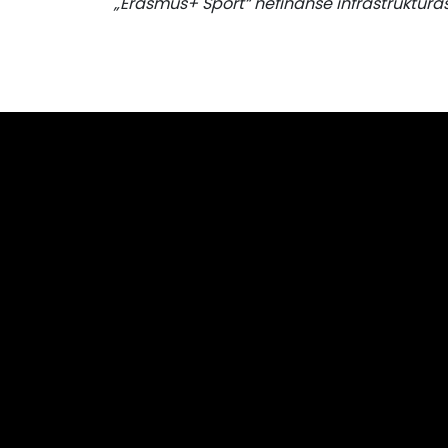
„Erasmus+ Sport“ nefinansē infrastruktūra