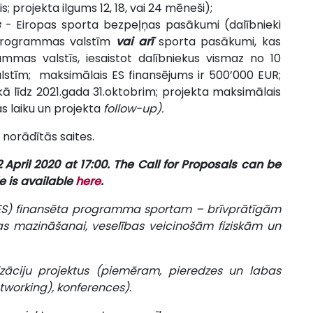
; projekta ilgums 12, 18, vai 24 mēneši);
s
- Eiropas sporta bezpeļņas pasākumi (dalībnieki
programmas valstīm
vai arī
sporta pasākumi, kas
rammas valstīs, iesaistot dalībniekus vismaz no 10
tīm; maksimālais ES finansējums ir 500’000 EUR;
kā līdz 2021.gada 31.oktobrim; projekta maksimālais
as laiku un projekta
follow-up).
norādītās saites.
2
April 2020 at 17:00
. The Call for Proposals can be
 is available
here
.
(ES) finansēta programma sportam – brīvprātīgām
bas mazināšanai, veselības veicinošām fiziskām un
zāciju projektus (piemēram, pieredzes un labas
working), konferences).