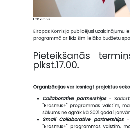
LOK arhīvs
Eiropas Komisija publicējusi uzaicinājumu 
programmā ar līdz šim lielāko budžetu spo
Pieteikšanās termiņ
plkst.17.00.
O
rganizācijas var iesniegt projektus sek
Collaborative partnerships
- Sadarb
"Erasmus+" programmas valstīm, maks
sākums ne agrāk kā 2021.gada 1.janvāris
Small Collaborative partnerships
- 
"Erasmus+" programmas valstīm, mak