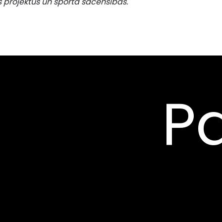
s projektus un sporta sacensības.
Pa