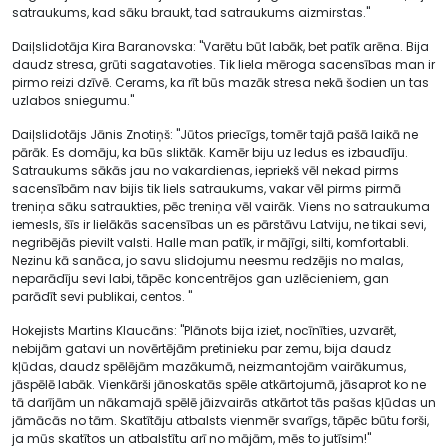
satraukums, kad sāku braukt, tad satraukums aizmirstas."
Daiļslidotāja Kira Baranovska: "Varētu būt labāk, bet patīk arēna. Bija
daudz stresa, grūti sagatavoties. Tik liela mēroga sacensības man ir
pirmo reizi dzīvē. Cerams, ka rīt būs mazāk stresa nekā šodien un tas
uzlabos sniegumu."
Daiļslidotājs Jānis Znotiņš: "Jūtos priecīgs, tomēr tajā pašā laikā ne
pārāk. Es domāju, ka būs sliktāk. Kamēr biju uz ledus es izbaudīju.
Satraukums sākās jau no vakardienas, iepriekš vēl nekad pirms
sacensībām nav bijis tik liels satraukums, vakar vēl pirms pirmā
treniņa sāku satraukties, pēc treniņa vēl vairāk. Viens no satraukuma
iemesls, šīs ir lielākās sacensības un es pārstāvu Latviju, ne tikai sevi,
negribējās pievilt valsti. Halle man patīk, ir mājīgi, silti, komfortabli.
Nezinu kā sanāca, jo savu slidojumu neesmu redzējis no malas,
neparādīju sevi labi, tāpēc koncentrējos gan uzlēcieniem, gan
parādīt sevi publikai, centos. "
Hokejists Martins Klaucāns: "Plānots bija iziet, nocīnīties, uzvarēt,
nebijām gatavi un novērtējām pretinieku par zemu, bija daudz
kļūdas, daudz spēlējām mazākumā, neizmantojām vairākumus,
jāspēlē labāk. Vienkārši jānoskatās spēle atkārtojumā, jāsaprot ko ne
tā darījām un nākamajā spēlē jāizvairās atkārtot tās pašas kļūdas un
jāmācās no tām. Skatītāju atbalsts vienmēr svarīgs, tāpēc būtu forši,
ja mūs skatītos un atbalstītu arī no mājām, mēs to jutīsim!"