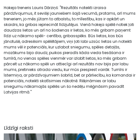
Hokeja treneris Lauris Dārziņš: "Rezultāts noteikti izraisa
pārdzīvojumus, it sevišķi jauniešiem šajā vecumā, protams, arī mums
treneriem, jo mēs jūtam to atbalstu, to mīlestību, kas ir apkārt un
skaidrs, ka gribas iepriecināt līdzjutējus. Vienā hokeja spēlē notiek ļoti
daudzas lietas un arī no šodienas ir lietas, ko mēs gribam paņemt
līdzi uz nākamo spēli- centība, gribasspēks. Būs lietas, kas būs
jānotušē, adresēsim spēlētājiem, viņi ļoti labi uzsūc lietas un noteikti
mums vēl ir potenciāls, kur uzlabot sniegumu, spēles detaļās,
mazākums bija daudz, puikas pieradīs kāda vieda tiesāšana ir
turnīrā, no vienas spēles vienmēr var izlobīt lietas, ko mēs gribam
pārcelt uz nākamo spēli un attiecīgi arī rezultāts nav bijis par labu
mums, pretinieks atrada viedu, kur mūs piespiest vairāk. Turnīrs ir
īstermiņa, ar pārdzīvojumiem šobrīd, bet ar pārliecību, ka komandai ir
potenciāls, noteikti skatīsimies nākotnē. Rēķināmies ar labu
sniegumu nākamajās spēlēs un šo nedēļu mēģināsim pavadīt
Latvijas ritmā."
Līdzīgi raksti