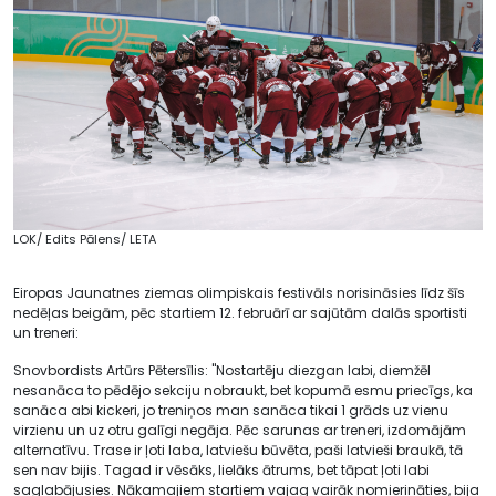
LOK/ Edits Pālens/ LETA
Eiropas Jaunatnes ziemas olimpiskais festivāls norisināsies līdz šīs
nedēļas beigām, pēc startiem 12. februārī ar sajūtām dalās sportisti
un treneri:
Snovbordists Artūrs Pētersīlis: "Nostartēju diezgan labi, diemžēl
nesanāca to pēdējo sekciju nobraukt, bet kopumā esmu priecīgs, ka
sanāca abi kickeri, jo treniņos man sanāca tikai 1 grāds uz vienu
virzienu un uz otru galīgi negāja. Pēc sarunas ar treneri, izdomājām
alternatīvu. Trase ir ļoti laba, latviešu būvēta, paši latvieši braukā, tā
sen nav bijis. Tagad ir vēsāks, lielāks ātrums, bet tāpat ļoti labi
saglabājusies. Nākamajiem startiem vajag vairāk nomierināties, bija