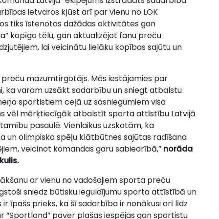
omanda Latvija” ekipējums izstrādāts sadarbībā
rbības ietvaros kļūst arī par vienu no LOK
os tiks īstenotas dažādas aktivitātes gan
” kopīgo tēlu, gan aktualizējot fanu preču
dzjutējiem, lai veicinātu lielāku kopības sajūtu un
ta preču mazumtirgotājs. Mēs iestājamies par
ni, ka varam uzsākt sadarbību un sniegt atbalstu
līmeņa sportistiem ceļā uz sasniegumiem visa
s vēl mērķtiecīgāk atbalstīt sporta attīstību Latvijā
īstamību pasaulē. Vienlaikus uzskatām, ka
na un olimpisko spēļu klātbūtnes sajūtas radīšana
utējiem, veicinot komandas garu sabiedrībā,”
norāda
kulis.
sākšanu ar vienu no vadošajiem sporta preču
gstoši sniedz būtisku ieguldījumu sporta attīstībā un
r īpašs prieks, ka šī sadarbība ir nonākusi arī līdz
 ar “Sportland” paver plašas iespējas gan sportistu