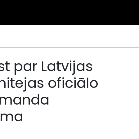
st par Latvijas
itejas oficiālo
Komanda
juma