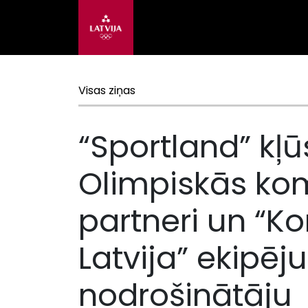
Visas ziņas
“Sportland” kļū
Olimpiskās kom
partneri un “
Latvija” ekipē
nodrošinātāju