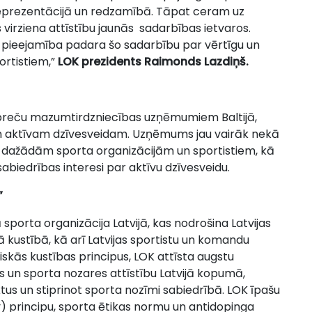
prezentācijā un redzamībā. Tāpat ceram uz
 virziena attīstību jaunās sadarbības ietvaros.
 pieejamība padara šo sadarbību par vērtīgu un
ortistiem,”
LOK prezidents Raimonds Lazdiņš.
a preču mazumtirdzniecības uzņēmumiem Baltijā,
i un aktīvam dzīvesveidam. Uzņēmums jau vairāk nekā
r dažādām sporta organizācijām un sportistiem, kā
u sabiedrības interesi par aktīvu dzīvesveidu.
”
 sporta organizācija Latvijā, kas nodrošina Latvijas
 kustībā, kā arī Latvijas sportistu un komandu
iskās kustības principus, LOK attīsta augstu
as un sporta nozares attīstību Latvijā kopumā,
ektus un stiprinot sporta nozīmi sabiedrībā. LOK īpašu
) principu, sporta ētikas normu un antidopinga