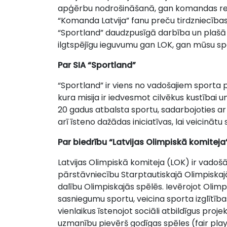
apģērbu nodrošināšanā, gan komandas re
“Komanda Latvija” fanu preču tirdzniecības
“Sportland” daudzpusīgā darbība un plašā
ilgtspējīgu ieguvumu gan LOK, gan mūsu sp
Par SIA “Sportland”
“Sportland” ir viens no vadošajiem sport
kura misija ir iedvesmot cilvēkus kustība
20 gadus atbalsta sportu, sadarbojoties a
arī īsteno dažādas iniciatīvas, lai veicināt
Par biedrību “Latvijas Olimpiskā komiteja
Latvijas Olimpiskā komiteja (LOK) ir vadošā
pārstāvniecību Starptautiskajā Olimpiskajā
dalību Olimpiskajās spēlēs. Ievērojot Olimp
sasniegumu sportu, veicina sporta izglītīb
vienlaikus īstenojot sociāli atbildīgus proj
uzmanību pievērš godīgas spēles (fair play