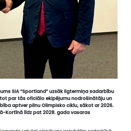
ms SIA “Sportland” uzsāk ilgtermiņa sadarbību
stot par tās oficiālo ekipējumu nodrošinātāju un
ība aptver pilnu Olimpisko ciklu, sākot ar 2026.
-Kortīnā līdz pat 2028. gada vasaras