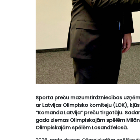
Sporta preču mazumtirdzniecības uzņēmu
ar Latvijas Olimpisko komiteju (LOK), kļū
“Komanda Latvija” preču tirgotāju. Sadarb
gada ziemas Olimpiskajām spēlēm Milānā
Olimpiskajām spēlēm Losandželosā.