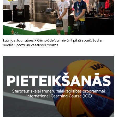
Latvijas Jaunatnes X Olimpiāde Valmierā rit pilnā sparā; šodien
sācies Sporta un veselības forums