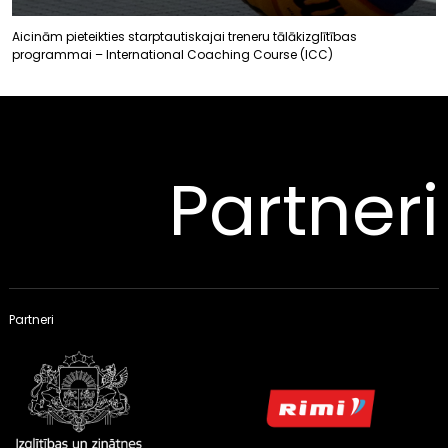
Aicinām pieteikties starptautiskajai treneru tālākizglītības
programmai – International Coaching Course (ICC)
Partneri
Partneri