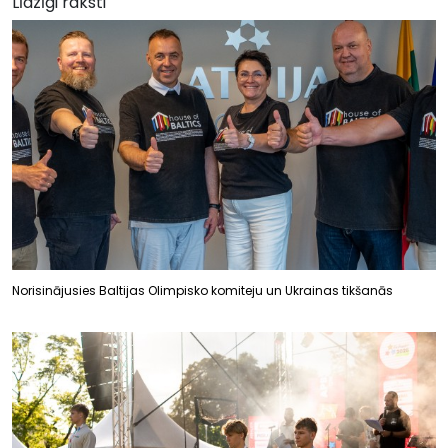
Līdzīgi raksti
Norisinājusies Baltijas Olimpisko komiteju un Ukrainas tikšanās