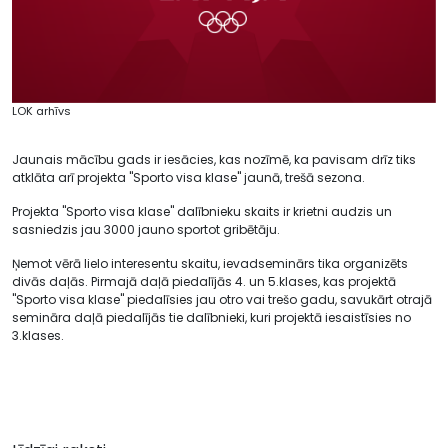
LOK arhīvs
Jaunais mācību gads ir iesācies, kas nozīmē, ka pavisam drīz tiks
atklāta arī projekta "Sporto visa klase" jaunā, trešā sezona.
Projekta "Sporto visa klase" dalībnieku skaits ir krietni audzis un
sasniedzis jau 3000 jauno sportot gribētāju.
Ņemot vērā lielo interesentu skaitu, ievadseminārs tika organizēts
divās daļās. Pirmajā daļā piedalījās 4. un 5.klases, kas projektā
"Sporto visa klase" piedalīsies jau otro vai trešo gadu, savukārt otrajā
semināra daļā piedalījās tie dalībnieki, kuri projektā iesaistīsies no
3.klases.