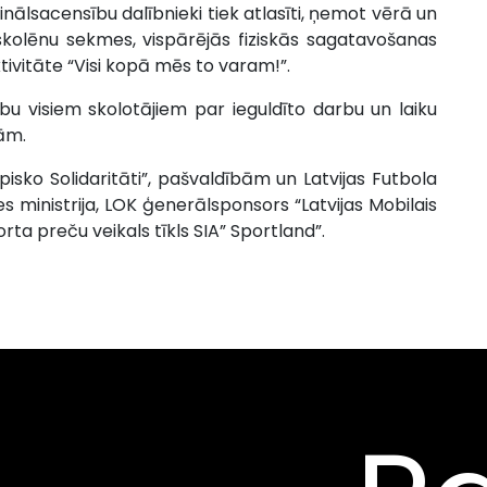
inālsacensību dalībnieki tiek atlasīti, ņemot vērā un
 skolēnu sekmes, vispārējās fiziskās sagatavošanas
ktivitāte “Visi kopā mēs to varam!”.
ību visiem skolotājiem par ieguldīto darbu un laiku
ām.
isko Solidaritāti”, pašvaldībām un Latvijas Futbola
es ministrija, LOK ģenerālsponsors “Latvijas Mobilais
rta preču veikals tīkls SIA” Sportland”.