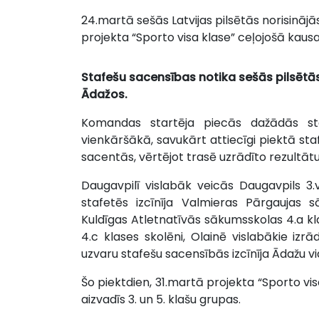
24.martā sešās Latvijas pilsētās norisinājā
projekta “Sporto visa klase” ceļojošā kausa
Stafešu sacensības notika sešās pilsētās
Ādažos.
Komandas startēja piecās dažādās sta
vienkāršākā, savukārt attiecīgi piektā sta
sacentās, vērtējot trasē uzrādīto rezultātu
Daugavpilī vislabāk veicās Daugavpils 3.
stafetēs izcīnīja Valmieras Pārgaujas 
Kuldīgas Atletnatīvās sākumsskolas 4.a kl
4.c klases skolēni, Olainē vislabākie izr
uzvaru stafešu sacensībās izcīnīja Ādažu vi
Šo piektdien, 31.martā projekta “Sporto vi
aizvadīs 3. un 5. klašu grupas.