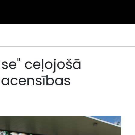
ase" ceļojošā
sacensības