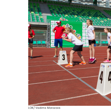
LOK/ Vadims Morozovs