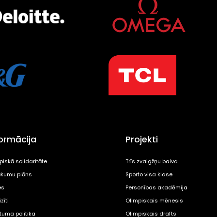
formācija
Projekti
piskā solidaritāte
Trīs zvaigžņu balva
kumu plāns
Sporto visa klase
es
Personības akadēmija
zīti
Olimpiskais mēnesis
ātuma politika
Olimpiskais drafts