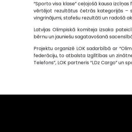
“Sporto visa klase” ceļojošā kausa izcīņas f
vērtējot rezultātus četrās kategorijās –
vingrinājumi, stafešu rezultāti un radošā a
Latvijas Olimpiskā komiteja izsaka pateic
bērnu un jauniešu sagatavošanā sacensīb
Projektu organizē LOK sadarbībā ar “Olimp
federāciju, to atbalsta Izglītības un zinātn
Telefons”, LOK partneris “LDz Cargo” un spo