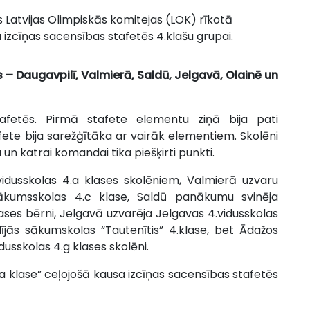
s Latvijas Olimpiskās komitejas (LOK) rīkotā
 izcīņas sacensības stafetēs 4.klašu grupai.
 – Daugavpilī, Valmierā, Saldū, Jelgavā, Olainē un
fetēs. Pirmā stafete elementu ziņā bija pati
fete bija sarežģītāka ar vairāk elementiem. Skolēni
 un katrai komandai tika piešķirti punkti.
vidusskolas 4.a klases skolēniem, Valmierā uzvaru
sākumsskolas 4.c klase, Saldū panākumu svinēja
ases bērni, Jelgavā uzvarēja Jelgavas 4.vidusskolas
ādījās sākumskolas “Tautenītis” 4.klase, bet Ādažos
dusskolas 4.g klases skolēni.
sa klase” ceļojošā kausa izcīņas sacensības stafetēs