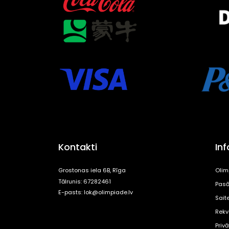
Kontakti
In
Grostonas iela 6B, Rīga
Olim
Tālrunis: 67282461
Pasā
E-pasts:
lok@olimpiade.lv
Sait
Rekvi
Priv