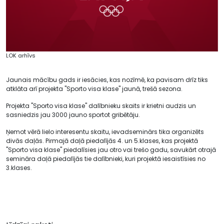
LOK arhīvs
Jaunais mācību gads ir iesācies, kas nozīmē, ka pavisam drīz tiks
atklāta arī projekta "Sporto visa klase" jaunā, trešā sezona.
Projekta "Sporto visa klase" dalībnieku skaits ir krietni audzis un
sasniedzis jau 3000 jauno sportot gribētāju.
Ņemot vērā lielo interesentu skaitu, ievadseminārs tika organizēts
divās daļās. Pirmajā daļā piedalījās 4. un 5.klases, kas projektā
"Sporto visa klase" piedalīsies jau otro vai trešo gadu, savukārt otrajā
semināra daļā piedalījās tie dalībnieki, kuri projektā iesaistīsies no
3.klases.