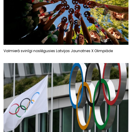
Valmierā svinīgi noslēgusies Latvijas Jaunatnes X Olimpiāde