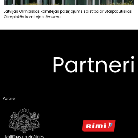
Latvijas Olimpiskās komitejas paziņojums saistībā ar Starptautiskās
Olimpiskās komitejas lēmumu
Partneri
Partneri