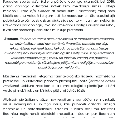
Pasaules sporta dzīvi ikdienu pāršalc dopinga skandāli, bet 2016.
gada dopinga aktivitātes notiek zem meldonija zīmes. Latvijā
meldoniju ražo a/s
Grindex
ar nosaukumu
mildronāts
, tādēļ mēs
biežāk sarunu valodā lietojam tieši šo nosaukumu. Starptautiskajā
publiskajā telpā notiek dzīvas diskusijas par to – ir vai nav meldonijs
uzskatāms par dopingu, ir vai nav meldonijs kaitīgs cilvēka veselībai,
ir vai nav meldonijs labs sirds muskuļa protektors.
Atsauce.
Šo rindu autors ir ārsts, nav saistīts ar farmaceitisko ražošanu
un tirdzniecību, nekad nav saņēmis finansiālu atbalstu par zāļu
reklamēšanu vai ieteikšanu. Nekad nav izrakstījis vai pats lietojis
mildronātu, nav piedalījies farmakoloģiskos pētījumos. Ir bijis redaktors
vairākos žurnālos angļu, krievu un latviešu valodā, kur publicēti
materiāli par meldonija klīniskajiem pētījumiem, rediģējis un recenzējis
publikācijas par meldoniju.
Mūsdienu medicīnā lietojamo farmakoloģisko līdzekļu nozīmēšanu
profilaksei un ārstēšanai pamato pierādījumu bāze (
evidence based
medicine
). Jebkura medikamenta farmakoloģisko pierādījumu bāzi
veido pirmsklīniskie un klīniskie pētījumi četrās fāzēs.
Atbilstoši pierādījumu bāzei nav iespējams par pētījumiem uzskatīt
visus novērojumus un ziņojumus, kas publicēti dažāda līmeņa
zinātniskā un parazinātniskā literatūrā. Klīnisko pētījumu rezultātu
ticamību reglamentē pielietotā metodika. Šodien par ticamiem