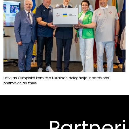
Latvijas Olimpiskā komiteja Ukrainas delegācijai nodrošinās
pretmalārijas zāles
Partneri