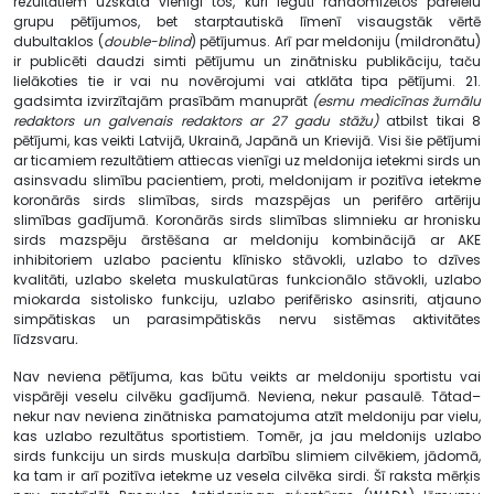
rezultātiem uzskata vienīgi tos, kuri iegūti randomizētos parelēlu
grupu pētījumos, bet starptautiskā līmenī visaugstāk vērtē
dubultaklos (
double-blind
) pētījumus. Arī par meldoniju (mildronātu)
ir publicēti daudzi simti pētījumu un zinātnisku publikāciju, taču
lielākoties tie ir vai nu novērojumi vai atklāta tipa pētījumi. 21.
gadsimta izvirzītajām prasībām manuprāt
(esmu medicīnas žurnālu
redaktors un galvenais redaktors ar 27 gadu stāžu)
atbilst tikai 8
pētījumi, kas veikti Latvijā, Ukrainā, Japānā un Krievijā. Visi šie pētījumi
ar ticamiem rezultātiem attiecas vienīgi uz meldonija ietekmi sirds un
asinsvadu slimību pacientiem, proti, meldonijam ir pozitīva ietekme
koronārās sirds slimības, sirds mazspējas un perifēro artēriju
slimības gadījumā. Koronārās sirds slimības slimnieku ar hronisku
sirds mazspēju ārstēšana ar meldoniju kombinācijā ar AKE
inhibitoriem uzlabo pacientu klīnisko stāvokli, uzlabo to dzīves
kvalitāti, uzlabo skeleta muskulatūras funkcionālo stāvokli, uzlabo
miokarda sistolisko funkciju, uzlabo perifērisko asinsriti, atjauno
simpātiskas un parasimpātiskās nervu sistēmas aktivitātes
līdzsvaru
.
Nav neviena pētījuma, kas būtu veikts ar meldoniju sportistu vai
vispārēji veselu cilvēku gadījumā. Neviena, nekur pasaulē. Tātad–
nekur nav neviena zinātniska pamatojuma atzīt meldoniju par vielu,
kas uzlabo rezultātus sportistiem. Tomēr, ja jau meldonijs uzlabo
sirds funkciju un sirds muskuļa darbību slimiem cilvēkiem, jādomā,
ka tam ir arī pozitīva ietekme uz vesela cilvēka sirdi. Šī raksta mērķis