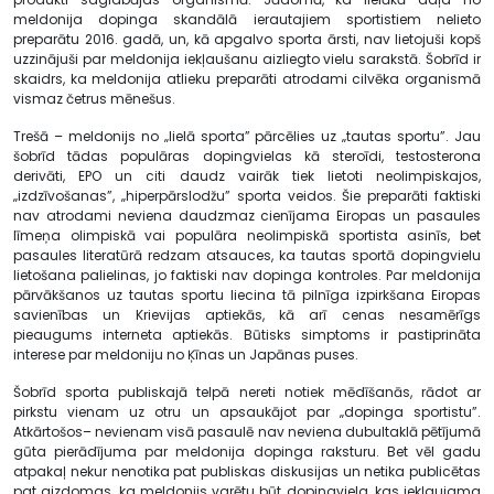
meldonija dopinga skandālā ierautajiem sportistiem nelieto
preparātu 2016. gadā, un, kā apgalvo sporta ārsti, nav lietojuši kopš
uzzinājuši par meldonija iekļaušanu aizliegto vielu sarakstā. Šobrīd ir
skaidrs, ka meldonija atlieku preparāti atrodami cilvēka organismā
vismaz četrus mēnešus.
Trešā – meldonijs no „lielā sporta” pārcēlies uz „tautas sportu”. Jau
šobrīd tādas populāras dopingvielas kā steroīdi, testosterona
derivāti, EPO un citi daudz vairāk tiek lietoti neolimpiskajos,
„izdzīvošanas”, „hiperpārslodžu” sporta veidos. Šie preparāti faktiski
nav atrodami neviena daudzmaz cienījama Eiropas un pasaules
līmeņa olimpiskā vai populāra neolimpiskā sportista asinīs, bet
pasaules literatūrā redzam atsauces, ka tautas sportā dopingvielu
lietošana palielinas, jo faktiski nav dopinga kontroles. Par meldonija
pārvākšanos uz tautas sportu liecina tā pilnīga izpirkšana Eiropas
savienības un Krievijas aptiekās, kā arī cenas nesamērīgs
pieaugums interneta aptiekās. Būtisks simptoms ir pastiprināta
interese par meldoniju no Ķīnas un Japānas puses.
Šobrīd sporta publiskajā telpā nereti notiek mēdīšanās, rādot ar
pirkstu vienam uz otru un apsaukājot par „dopinga sportistu”.
Atkārtošos– nevienam visā pasaulē nav neviena dubultaklā pētījumā
gūta pierādījuma par meldonija dopinga raksturu. Bet vēl gadu
atpakaļ nekur nenotika pat publiskas diskusijas un netika publicētas
pat aizdomas, ka meldonijs varētu būt dopingviela, kas iekļaujama