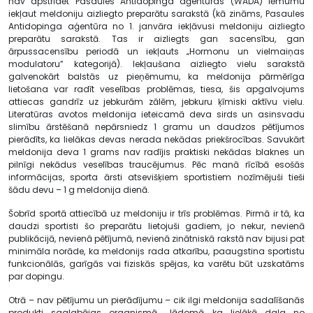
nav apstrīdēt Pasaules Antidopinga aģentūras (WADA) lēmumu
iekļaut meldoniju aizliegto preparātu sarakstā (kā zināms, Pasaules
Antidopinga aģentūra no 1. janvāra iekļāvusi meldoniju aizliegto
preparātu sarakstā. Tas ir aizliegts gan sacensību, gan
ārpussacensību periodā un iekļauts „Hormonu un vielmaiņas
modulatoru” kategorijā). Iekļaušana aizliegto vielu sarakstā
galvenokārt balstās uz pieņēmumu, ka meldonija pārmērīga
lietošana var radīt veselības problēmas, tiesa, šis apgalvojums
attiecas gandrīz uz jebkurām zālēm, jebkuru ķīmiski aktīvu vielu.
Literatūras avotos meldonija ieteicamā deva sirds un asinsvadu
slimību ārstēšanā nepārsniedz 1 gramu un daudzos pētījumos
pierādīts, ka lielākas devas nerada nekādas priekšrocības. Savukārt
meldonija deva 1 grams nav radījis praktiski nekādas blaknes un
pilnīgi nekādus veselības traucējumus. Pēc manā rīcībā esošās
informācijas, sporta ārsti atsevišķiem sportistiem nozīmējuši tieši
šādu devu – 1 g meldonija dienā.
Šobrīd sportā attiecībā uz meldoniju ir trīs problēmas. Pirmā ir tā, ka
daudzi sportisti šo preparātu lietojuši gadiem, jo nekur, nevienā
publikācijā, nevienā pētījumā, nevienā zinātniskā rakstā nav bijusi pat
minimāla norāde, ka meldonijs rada atkarību, paaugstina sportistu
funkcionālās, garīgās vai fiziskās spējas, ka varētu būt uzskatāms
par dopingu.
Otrā – nav pētījumu un pierādījumu – cik ilgi meldonija sadalīšanās
produkti saglabājas organismā. Jādomā, ka lielākā daļa no