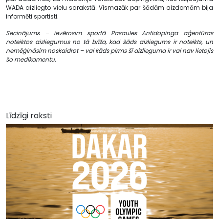
WADA aizliegto vielu sarakstā. Vismazāk par šādām aizdomām bija
informēti sportisti.
Secinājums – ievērosim sportā Pasaules Antidopinga aģentūras
noteiktos aizliegumus no tā brīža, kad šāds aizliegums ir noteikts, un
nemēģināsim noskaidrot – vai kāds pirms šī aizlieguma ir vai nav lietojis
šo medikamentu.
Līdzīgi raksti