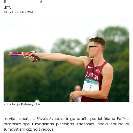
LETA
19:57 09-08-2024
Foto: Edijs Pālens/ LOK
Latvijas sportists Pāvels Švecovs ir gandarīts par iekļūšanu Parīzes
olimpisko spēļu modernās pieccīņas sacensību finālā, sarunā ar
žurnālistiem atzina Švecovs.