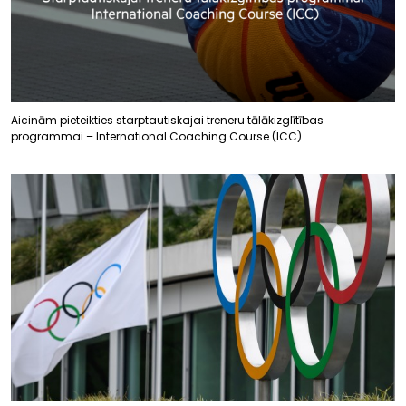
Aicinām pieteikties starptautiskajai treneru tālākizglītības
programmai – International Coaching Course (ICC)