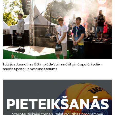
Latvijas Jaunatnes X Olimpiāde Valmierā rit pilnā sparā; šodien
sācies Sporta un veselības forums