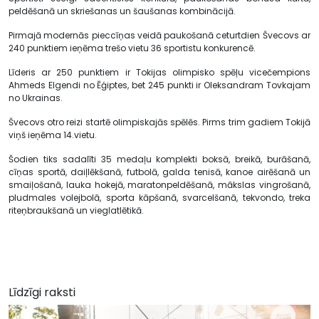
peldēšanā un skriešanas un šaušanas kombinācijā.
Pirmajā modernās pieccīņas veidā paukošanā ceturtdien Švecovs ar
240 punktiem ieņēma trešo vietu 36 sportistu konkurencē.
Līderis ar 250 punktiem ir Tokijas olimpisko spēļu vicečempions
Ahmeds Elgendi no Ēģiptes, bet 245 punkti ir Oleksandram Tovkajam
no Ukrainas.
Švecovs otro reizi startē olimpiskajās spēlēs. Pirms trim gadiem Tokijā
viņš ieņēma 14.vietu.
Šodien tiks sadalīti 35 medaļu komplekti boksā, breikā, burāšanā,
cīņas sportā, daiļlēkšanā, futbolā, galda tenisā, kanoe airēšanā un
smaiļošanā, lauka hokejā, maratonpeldēšanā, mākslas vingrošanā,
pludmales volejbolā, sporta kāpšanā, svarcelšanā, tekvondo, treka
riteņbraukšanā un vieglatlētikā.
Līdzīgi raksti