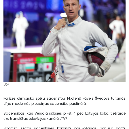
LOK
Parīzes olimpisko spēļu sacensību 14.dienā Pāvels Švecovs turpinās
cīņu modernās pieccīņas sacensību pusfinālā.
Sacensības, kas Versaļā sāksies plkst.14 pēc Latvijas laika, tiešraidē
tiks translētas televīzijas kanālā LTV7.
Sportisti secīgi sacentīsies konkūrā, paukošanas bonusa kārtā,