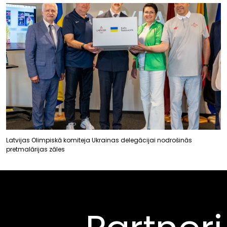
Latvijas Olimpiskā komiteja Ukrainas delegācijai nodrošinās
pretmalārijas zāles