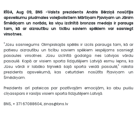
RĪGA, Aug 09, BNS -Valsts prezidents Andris Bērziņš nosūtījis
apsveikumu pludmales volejbolistiem Mārtiņam Pļaviņam un Jānim
Šmēdiņam un norāda, ka viņu izcīnītā bronzas medaļa ir paraugs
tam, kā ar aizrautību un ticību saviem spēkiem var sasniegt
virsotnes.
"Jūsu sasniegums Olimpiskajās spēlēs ir izcils paraugs tam, kā ar
patiesu aizrautību un ticību saviem spēkiem iespējams sasniegt
pasaules virsotnes. Jūsu izcīnītā godalga nes Latvijas vārdu
pasaulē. Kopā ar visiem sporta līdzjutējiem Latvijā esmu lepns, ka
Jūsu vārdi ir labāko trijniekā šajā sporta veidā pasaulē," raksta
prezidents apsveikumā, kas ceturtdien nosūtīts Pļaviņam un
Šmēdiņam.
Prezidents arī pateicas par pozitīvajām emocijām, ko abu puišu
cīņasspars ir raisījis visiem sporta līdzjutējiem Latvijā.
BNS, + 371 67088604,
zinas@bns.lv