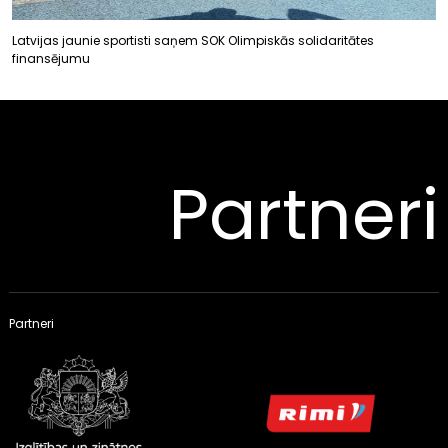
Latvijas jaunie sportisti saņem SOK Olimpiskās solidaritātes
finansējumu
Partneri
Partneri