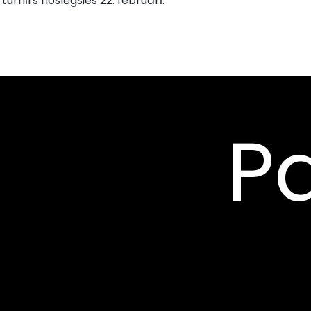
turnīrs noslēgsies 22. februārī.
Pa