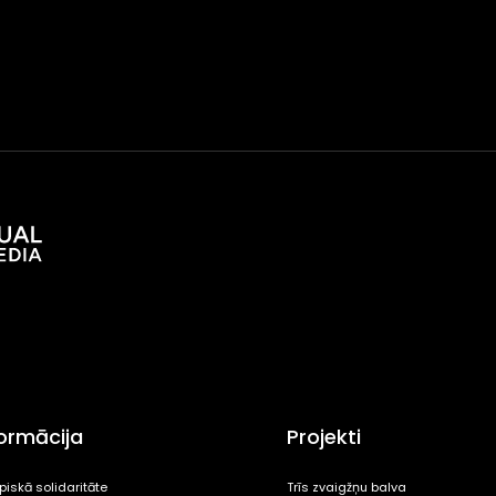
formācija
Projekti
piskā solidaritāte
Trīs zvaigžņu balva