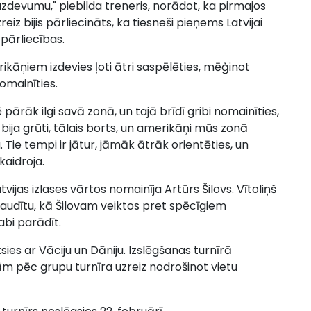
 uzdevumu," piebilda treneris, norādot, ka pirmajos
z bijis pārliecināts, ka tiesneši pieņems Latvijai
pārliecības.
rikāņiem izdevies ļoti ātri saspēlēties, mēģinot
nomainīties.
 pārāk ilgi savā zonā, un tajā brīdī gribi nomainīties,
bija grūti, tālais borts, un amerikāņi mūs zonā
. Tie tempi ir jātur, jāmāk ātrāk orientēties, un
kaidroja.
atvijas izlases vārtos nomainīja Artūrs Šilovs. Vītoliņš
audītu, kā Šilovam veiktos pret spēcīgiem
abi parādīt.
sies ar Vāciju un Dāniju. Izslēgšanas turnīrā
rām pēc grupu turnīra uzreiz nodrošinot vietu