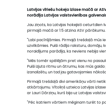
Latvijas vīriešu hokeja izlase mačā ar ASV 
norādīja Latvijas valstsvienības galvenais 
Jau ziņots, ka Latvijas hokejisti ceturtdien
pirmajā mačā ar 1:5 atzina ASV pārākumu.
"Labi pacīnījāmies. Pirmajā trešdaļā mūs i
uzvilkāmies. Puiši rādīja raksturu, domāju,
noraidījums parādīja, ka neviens nebija viena
"Mēs tomēr spēlējām pret vienu no pasau
Puiši izjuta ritmu un ātrumu, kas mūs gaida p
izanalizētu, un tad jau gatavojamies nākošaja
Pirmajā trešdaļā divi amerikāņu vārti netika
atkārtojumu. Vītoliņš uzteica Latvijas izl
ar Lauri Dārziņu, kurš bija uz Latvijas valsts
"Pēc katriem vārtiem mēginam turēt to pauz