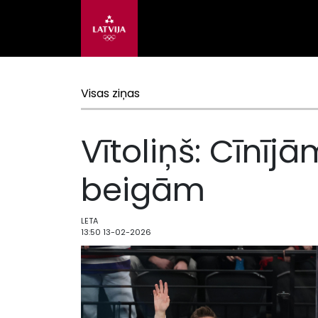
Visas ziņas
Vītoliņš: Cīnījā
beigām
LETA
13:50 13-02-2026