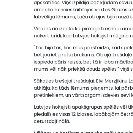
apskatīties. Viņš izpildīja bez kļūdām savu
amerikāņu neieskaitītajos vārtos Groms uzrei
labvēlīgu lēmumu, taču otrajos bijis mazāk 
Vītoliņš arī izcēla, ka pirmajā trešdaļā ame
noķert brīdi, kad Latvijas hokejisti mēģina 
"Tas bija tas, kas mūs pārsteidza, kad spēlē
bet jau iet pretuzbrukums. Otrajā trešdaļā 
iespieda pāris reizes, bet tā ir laba mācība
mums vēl nāk priekšā daudz spēles," viņš s
Sākoties trešajai trešdaļai, Elvi Merzļikinu L
atklāja, ka tāds lēmums pieņemts, lai pārb
pretiniekiem, un vārtsargam izdevies sevi l
Latvijas hokejisti apakšgrupas spēlēs vēl tik
piedalīsies visas 12 izlases, labākajām čet
ceturtdaļfinālā.