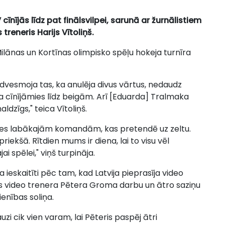
cīnījās līdz pat finālsvilpei, sarunā ar žurnālistiem
treneris Harijs Vītoliņš.
 Milānas un Kortīnas olimpisko spēļu hokeja turnīra
edvesmoja tas, ka anulēja divus vārtus, nedaudz
 ka cīnījāmies līdz beigām. Arī [Eduarda] Tralmaka
ldzīgs," teica Vītoliņš.
les labākajām komandām, kas pretendē uz zeltu.
riekšā. Rītdien mums ir diena, lai to visu vēl
i spēlei," viņš turpināja.
 ieskaitīti pēc tam, kad Latvija pieprasīja video
ases video trenera Pētera Groma darbu un ātro saziņu
vienības soliņa.
i cik vien varam, lai Pēteris paspēj ātri