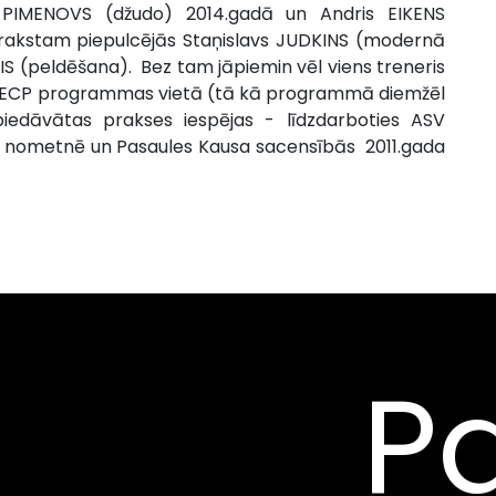
rs PIMENOVS (džudo) 2014.gadā un Andris EIKENS
arakstam piepulcējās Staņislavs JUDKINS (modernā
S (peldēšana). Bez tam jāpiemin vēl viens treneris
ICECP programmas vietā (tā kā programmā diemžēl
piedāvātas prakses iespējas - līdzdarboties ASV
 nometnē un Pasaules Kausa sacensībās 2011.gada
Pa