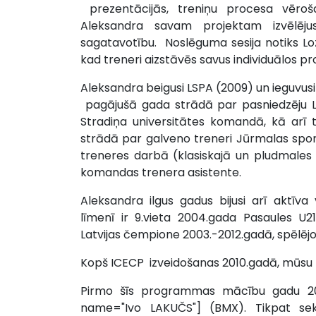
prezentācijās, treniņu procesa vēroš
Aleksandra savam projektam izvēlējus
sagatavotību. Noslēguma sesija notiks Lo
kad treneri aizstāvēs savus individuālos pr
Aleksandra beigusi LSPA (2009) un ieguvu
pagājušā gada strādā par pasniedzēju LS
Stradiņa universitātes komandā, kā arī 
strādā par galveno treneri Jūrmalas sport
treneres darbā (klasiskajā un pludmales v
komandas trenera asistente.
Aleksandra ilgus gadus bijusi arī aktīva
līmenī ir 9.vieta 2004.gada Pasaules U2
Latvijas čempione 2003.-2012.gadā, spēlējo
Kopš ICECP izveidošanas 2010.gadā, mūsu tre
Pirmo šīs programmas mācību gadu 2009
name="Ivo LAKUČS"] (BMX). Tikpat s