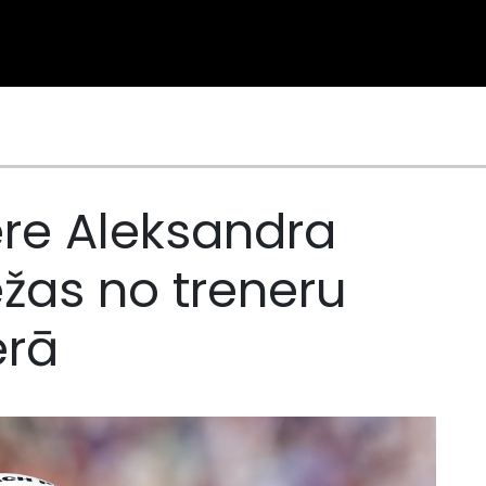
ere Aleksandra
ežas no treneru
erā