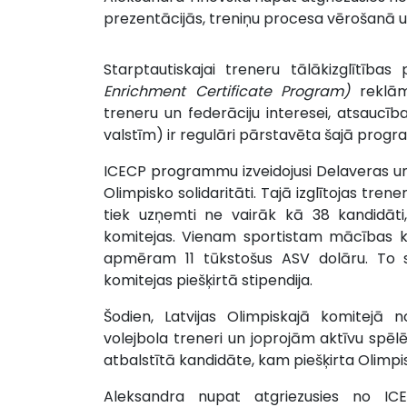
prezentācijās, treniņu procesa vērošanā u
Starptautiskajai treneru tālākizglītība
Enrichment Certificate Program)
reklām
treneru un federāciju interesei, atsaucībai
valstīm) ir regulāri pārstavēta šajā prog
ICECP
programmu izveidojusi Delaveras un
Olimpisko solidaritāti. Tajā izglītojas tr
tiek uzņemti ne vairāk kā 38 kandidāti
komitejas. Vienam sportistam mācības 
apmēram 11 tūkstošus ASV dolāru. To s
komitejas piešķirtā stipendija.
Šodien, Latvijas Olimpiskajā komitejā n
volejbola treneri un joprojām aktīvu spēl
atbalstītā kandidāte, kam piešķirta Olimpis
Aleksandra nupat atgriezusies no ICECP