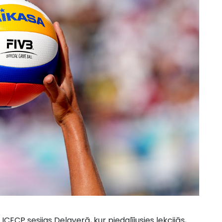
CECP sesijas Delaverā, kur piedalījusies lekcijās,