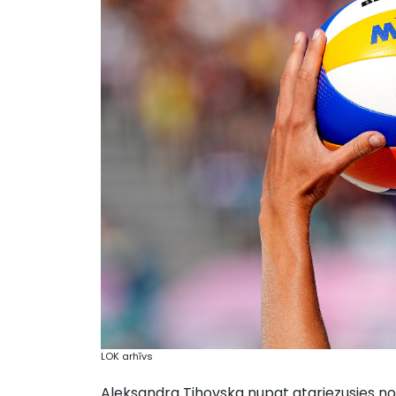
LOK arhīvs
Aleksandra Tihovska nupat atgriezusies no I