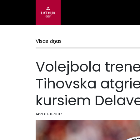
Visas ziņas
Volejbola tren
Tihovska atgri
kursiem Delav
14:21 01-11-2017