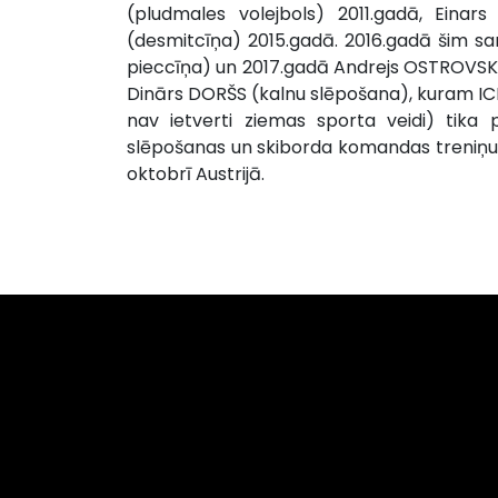
(pludmales volejbols) 2011.gadā, Eina
(desmitcīņa) 2015.gadā. 2016.gadā šim s
pieccīņa) un 2017.gadā Andrejs OSTROVSKI
Dinārs DORŠS (kalnu slēpošana), kuram 
nav ietverti ziemas sporta veidi) tika 
slēpošanas un skiborda komandas treniņu
oktobrī Austrijā.