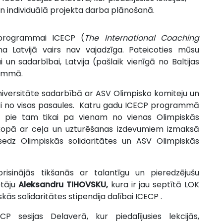
n individuālā projekta darba plānošanā.
s programmai ICECP (
The International Coaching
a Latvijā vairs nav vajadzīga. Pateicoties mūsu
 un sadarbībai, Latvija (pašlaik vienīgā no Baltijas
rammā.
iversitāte sadarbībā ar ASV Olimpisko komiteju un
eneri no visas pasaules. Katru gadu ICECP programmā
, pie tam tikai pa vienam no vienas Olimpiskās
kopā ar ceļa un uzturēšanas izdevumiem izmaksā
edz Olimpiskās solidaritātes un ASV Olimpiskās
orisinājās tikšanās ar talantīgu un pieredzējušu
ētāju
Aleksandru TIHOVSKU,
kura ir jau septītā LOK
kās solidaritātes stipendija dalībai ICECP .
 sesijas Delaverā, kur piedalījusies lekcijās,