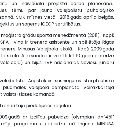
anā un individuālā projekta darba plānošanā.
ies tēmu par jauno volejbolistu psiholoģisko
zannā, SOK mītnes vietā, 2018.gada aprīļa beigās,
ojektus un saņems ICECP sertifikātus.
si maģistra grādu sporta menedžmentā (2011). Kopš
PA. Viņa ir trenera asistente un spēlētāja Rīgas
trenere Minusas Volejbola skolā. Kopš 2009.gada
a skolā. Aleksandrai ir vairāk kā 10 gadu pieredze
olejbolā) un bijusi LVF nacionālās sieviešu junioru
 volejboliste. Augstākais sasniegums starptautiskā
1 pludmales volejbola čempionātā. Vairākkārtēja
t valsts izlases komandā.
neri tajā piedalījušies regulāri.
.gadā ar izcilību pabeidza [olympian id="451"
ekmīgi programmu pabeidza arī Inguna MINUSA