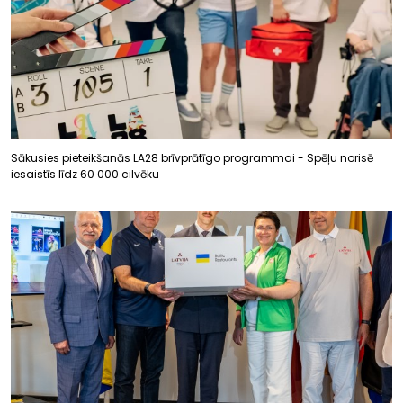
Sākusies pieteikšanās LA28 brīvprātīgo programmai - Spēļu norisē
iesaistīs līdz 60 000 cilvēku