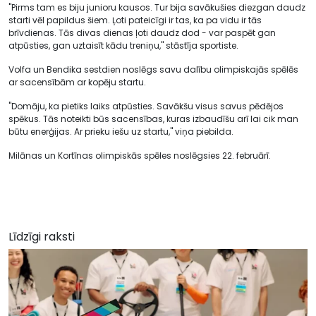
"Pirms tam es biju junioru kausos. Tur bija savākušies diezgan daudz
starti vēl papildus šiem. Ļoti pateicīgi ir tas, ka pa vidu ir tās
brīvdienas. Tās divas dienas ļoti daudz dod - var paspēt gan
atpūsties, gan uztaisīt kādu treniņu," stāstīja sportiste.
Volfa un Bendika sestdien noslēgs savu dalību olimpiskajās spēlēs
ar sacensībām ar kopēju startu.
"Domāju, ka pietiks laiks atpūsties. Savākšu visus savus pēdējos
spēkus. Tās noteikti būs sacensības, kuras izbaudīšu arī lai cik man
būtu enerģijas. Ar prieku iešu uz startu," viņa piebilda.
Milānas un Kortīnas olimpiskās spēles noslēgsies 22. februārī.
Līdzīgi raksti