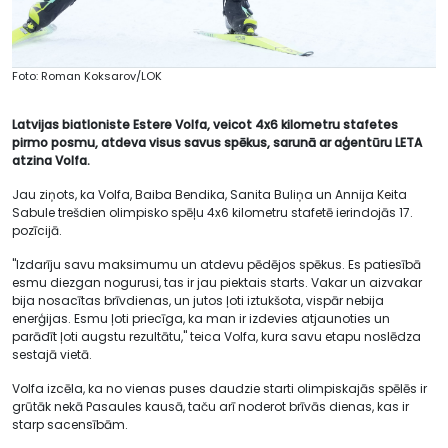
Foto: Roman Koksarov/LOK
Latvijas biatloniste Estere Volfa, veicot 4x6 kilometru stafetes
pirmo posmu, atdeva visus savus spēkus, sarunā ar aģentūru LETA
atzina Volfa.
Jau ziņots, ka Volfa, Baiba Bendika, Sanita Buliņa un Annija Keita
Sabule trešdien olimpisko spēļu 4x6 kilometru stafetē ierindojās 17.
pozīcijā.
"Izdarīju savu maksimumu un atdevu pēdējos spēkus. Es patiesībā
esmu diezgan nogurusi, tas ir jau piektais starts. Vakar un aizvakar
bija nosacītas brīvdienas, un jutos ļoti iztukšota, vispār nebija
enerģijas. Esmu ļoti priecīga, ka man ir izdevies atjaunoties un
parādīt ļoti augstu rezultātu," teica Volfa, kura savu etapu noslēdza
sestajā vietā.
Volfa izcēla, ka no vienas puses daudzie starti olimpiskajās spēlēs ir
grūtāk nekā Pasaules kausā, taču arī noderot brīvās dienas, kas ir
starp sacensībām.