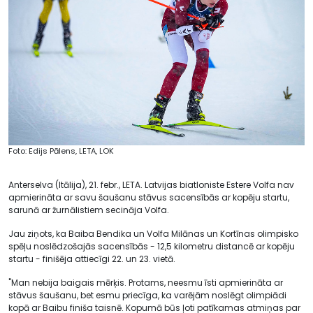
Foto: Edijs Pālens, LETA, LOK
Anterselva (Itālija), 21. febr., LETA. Latvijas biatloniste Estere Volfa nav
apmierināta ar savu šaušanu stāvus sacensībās ar kopēju startu,
sarunā ar žurnālistiem secināja Volfa.
Jau ziņots, ka Baiba Bendika un Volfa Milānas un Kortīnas olimpisko
spēļu noslēdzošajās sacensībās - 12,5 kilometru distancē ar kopēju
startu - finišēja attiecīgi 22. un 23. vietā.
"Man nebija baigais mērķis. Protams, neesmu īsti apmierināta ar
stāvus šaušanu, bet esmu priecīga, ka varējām noslēgt olimpiādi
kopā ar Baibu finiša taisnē. Kopumā būs ļoti patīkamas atmiņas par