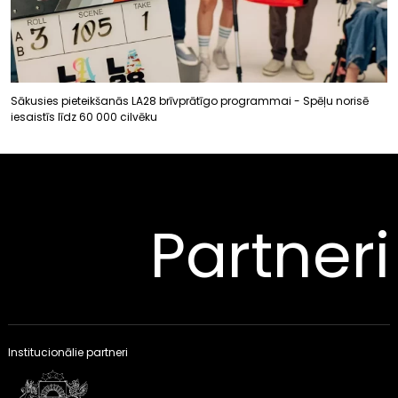
Sākusies pieteikšanās LA28 brīvprātīgo programmai - Spēļu norisē
iesaistīs līdz 60 000 cilvēku
Partneri
Institucionālie partneri