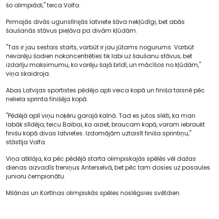
šo olimpiādi," teica Volfa.
Pirmajās divās ugunslīnijās latviete šāva nekļūdīgi, bet abās
šaušanās stāvus pieļāva pa divām kļūdām.
"Tas ir jau sestais starts, varbūt ir jau jūtams nogurums. Varbūt
nevarēju šodien nokoncentrēties tik labi uz šaušanu stāvus, bet
izdarīju maksimumu, ko varēju šajā brīdī, un mācīšos no kļūdām,"
viņa skaidroja.
Abas Latvijas sportistes pēdējo apli veica kopā un finiša taisnē pēc
neliela sprinta finišēja kopā.
"Pēdējā aplī viņu noķēru garajā kalnā. Tad es jutos slikti, ka man
labāk slīdēja, teicu Baibai, ka aiziet, braucam kopā, varam iebraukt
finišu kopā divas latvietes. Izdomājām uztaisīt finiša sprintiņu,"
stāstīja Volfa.
Viņa atklāja, ka pēc pēdējā starta olimpiskajās spēlēs vēl dažas
dienas aizvadīs treniņus Anterselvā, bet pēc tam dosies uz pasaules
junioru čempionātu.
Milānas un Kortīnas olimpiskās spēles noslēgsies svētdien.