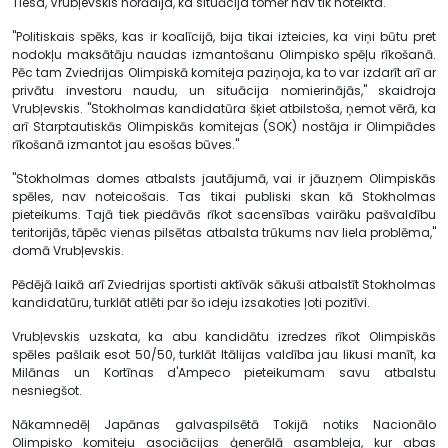
Tiesa, Vrubļevskis norādīja, ka situācija tomēr nav tik noteikta.
"Politiskais spēks, kas ir koalīcijā, bija tikai izteicies, ka viņi būtu pret
nodokļu maksātāju naudas izmantošanu Olimpisko spēļu rīkošanā.
Pēc tam Zviedrijas Olimpiskā komiteja paziņoja, ka to var izdarīt arī ar
privātu investoru naudu, un situācija nomierinājās," skaidroja
Vrubļevskis. "Stokholmas kandidatūra šķiet atbilstoša, ņemot vērā, ka
arī Starptautiskās Olimpiskās komitejas (SOK) nostāja ir Olimpiādes
rīkošanā izmantot jau esošas būves."
"Stokholmas domes atbalsts jautājumā, vai ir jāuzņem Olimpiskās
spēles, nav noteicošais. Tas tikai publiski skan kā Stokholmas
pieteikums. Tajā tiek piedāvās rīkot sacensības vairāku pašvaldību
teritorijās, tāpēc vienas pilsētas atbalsta trūkums nav liela problēma,"
domā Vrubļevskis.
Pēdējā laikā arī Zviedrijas sportisti aktīvāk sākuši atbalstīt Stokholmas
kandidatūru, turklāt atlēti par šo ideju izsakoties ļoti pozitīvi.
Vrubļevskis uzskata, ka abu kandidātu izredzes rīkot Olimpiskās
spēles pašlaik esot 50/50, turklāt Itālijas valdība jau likusi manīt, ka
Milānas un Kortīnas d'Ampeco pieteikumam savu atbalstu
nesniegšot.
Nākamnedēļ Japānas galvaspilsētā Tokijā notiks Nacionālo
Olimpisko komiteju asociācijas ģenerālā asambleja, kur abas