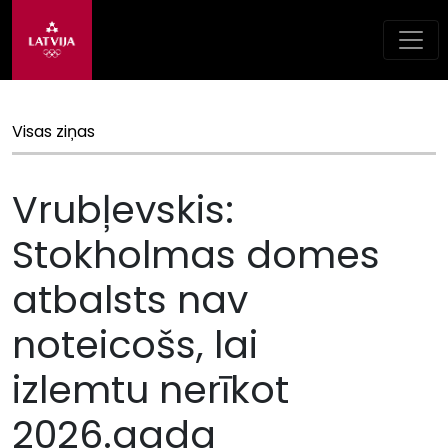
Visas ziņas
Vrubļevskis:
Stokholmas domes
atbalsts nav
noteicošs, lai
izlemtu nerīkot
2026.gada