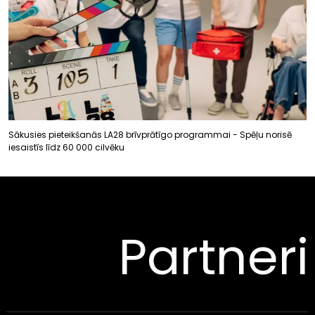
Sākusies pieteikšanās LA28 brīvprātīgo programmai - Spēļu norisē
iesaistīs līdz 60 000 cilvēku
Partneri