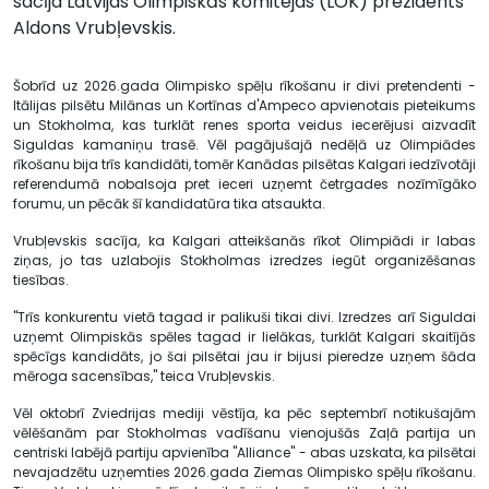
sacīja Latvijas Olimpiskās komitejas (LOK) prezidents
Aldons Vrubļevskis.
Šobrīd uz 2026.gada Olimpisko spēļu rīkošanu ir divi pretendenti -
Itālijas pilsētu Milānas un Kortīnas d'Ampeco apvienotais pieteikums
un Stokholma, kas turklāt renes sporta veidus iecerējusi aizvadīt
Siguldas kamaniņu trasē. Vēl pagājušajā nedēļā uz Olimpiādes
rīkošanu bija trīs kandidāti, tomēr Kanādas pilsētas Kalgari iedzīvotāji
referendumā nobalsoja pret ieceri uzņemt četrgades nozīmīgāko
forumu, un pēcāk šī kandidatūra tika atsaukta.
Vrubļevskis sacīja, ka Kalgari atteikšanās rīkot Olimpiādi ir labas
ziņas, jo tas uzlabojis Stokholmas izredzes iegūt organizēšanas
tiesības.
"Trīs konkurentu vietā tagad ir palikuši tikai divi. Izredzes arī Siguldai
uzņemt Olimpiskās spēles tagad ir lielākas, turklāt Kalgari skaitījās
spēcīgs kandidāts, jo šai pilsētai jau ir bijusi pieredze uzņem šāda
mēroga sacensības," teica Vrubļevskis.
Vēl oktobrī Zviedrijas mediji vēstīja, ka pēc septembrī notikušajām
vēlēšanām par Stokholmas vadīšanu vienojušās Zaļā partija un
centriski labējā partiju apvienība "Alliance" - abas uzskata, ka pilsētai
nevajadzētu uzņemties 2026.gada Ziemas Olimpisko spēļu rīkošanu.