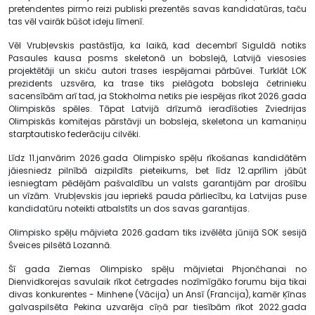
pretendentes pirmo reizi publiski prezentēs savas kandidatūras, taču
tas vēl vairāk būšot ideju līmenī.
Vēl Vrubļevskis pastāstīja, ka laikā, kad decembrī Siguldā notiks
Pasaules kausa posms skeletonā un bobslejā, Latvijā viesosies
projektētāji un skiču autori trases iespējamai pārbūvei. Turklāt LOK
prezidents uzsvēra, ka trase tiks pielāgota bobsleja četrinieku
sacensībām arī tad, ja Stokholma netiks pie iespējas rīkot 2026.gada
Olimpiskās spēles. Tāpat Latvijā drīzumā ieradīšoties Zviedrijas
Olimpiskās komitejas pārstāvji un bobsleja, skeletona un kamaniņu
starptautisko federāciju cilvēki.
Līdz 11.janvārim 2026.gada Olimpisko spēļu rīkošanas kandidātēm
jāiesniedz pilnībā aizpildīts pieteikums, bet līdz 12.aprīlim jābūt
iesniegtam pēdējām pašvaldību un valsts garantijām par drošību
un vīzām. Vrubļevskis jau iepriekš pauda pārliecību, ka Latvijas puse
kandidatūru noteikti atbalstīts un dos savas garantijas.
Olimpisko spēļu mājvieta 2026.gadam tiks izvēlēta jūnijā SOK sesijā
Šveices pilsētā Lozannā.
Šī gada Ziemas Olimpisko spēļu mājvietai Phjončhanai no
Dienvidkorejas savulaik rīkot četrgades nozīmīgāko forumu bija tikai
divas konkurentes - Minhene (Vācija) un Ansī (Francija), kamēr Ķīnas
galvaspilsēta Pekina uzvarēja cīņā par tiesībām rīkot 2022.gada