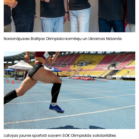
Norisinājusies Baltijas Olimpisko komiteju un Ukrainas tikšanās
Latvijas jaunie sportisti saņem SOK Olimpiskās solidaritātes