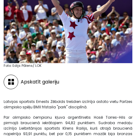
Foto: Edijs Pālens/ LOK
Apskatīt galeriju
Latvijas sportists Ernests Zēbolds trešdien izcīnīja astoto vietu Parīzes
olimpisko spēļu BMX frīstaila "park" disciplīnā.
Par olimpisko čempionu kļuva argentīnietis Hosē Torres-Hils ar
pirmajā braucienā iekrātajiem 94,82 punktiem. Sudraba medaļu
izcīnīja Lielbritānijas sportists Kīrens Railijs, kurš otrajā braucienā
nopelnīja 93,91 punktu, bet par 0,15 punktiem mazāk bija bronzas