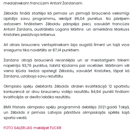
medaļniekam francūzim Antonī Žanžanam.
Zēbolds finālā startēja kā pirmais un pirmajā braucienā veiksmīgi
izpildīja savu programmu, iekrājot 86,04 punktus. No pārējiem
astoņiem finālistiem Zēboldu pārspēja pieci, savukārt francūzis
Antonī Žanžans, austrālietis Logans Mārtins un amerikānis Markuss
Kristofers piedzīvoja kritienus.
Arī otrais brauciens ventspilniekam bija augstā līmenī un tajā viņa
sniegums tika novērtēts ar 87,14 punktiem.
Žanžans otrajā braucienā revanšējās un ar meistarīgiem trikiem
nopelnīja 93,76 punktus, tobrīd kļūdams par vicelīderi. Mārtinam vēl
viena kļūda liedza apsteigt Zēboldu, savukārt Kristofers, tāpat kā
Žanžans, uzlaboja savu rezultātu.
Olimpisko spēļu debitants Zēbolds otrdien kvalifikācijā 12 sportistu
konkurencē ar divu braucienu vidējo rezultātu 84,94 punkti finālam
kvalificējās ar devīto labāko rezultātu.
BMX frīstails olimpisko spēļu programmā debitēja 2021.gadā Tokijā,
un Zēbolds ir pirmais Latvijas pārstāvis olimpiskajās spēlēs šajā
sporta veidā.
FOTO GALERIJAS meklējiet FLICKR