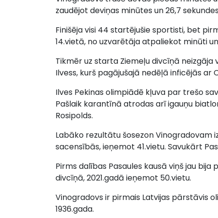
zaudējot deviņas minūtes un 26,7 sekundes
Finišēja visi 44 startējušie sportisti, bet 
14.vietā, no uzvarētāja atpaliekot minūti u
Tikmēr uz starta Ziemeļu divcīņā neizgāja 
Ilvess, kurš pagājušajā nedēļā inficējās ar 
Ilves Pekinas olimpiādē kļuva par trešo sa
Pašlaik karantīnā atrodas arī igauņu biatl
Rosipolds.
Labāko rezultātu šosezon Vinogradovam i
sacensībās, ieņemot 41.vietu. Savukārt Pas
Pirms dalības Pasaules kausā viņš jau bija
divcīņā, 2021.gadā ieņemot 50.vietu.
Vinogradovs ir pirmais Latvijas pārstāvis 
1936.gada.