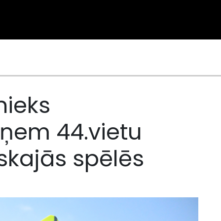
nieks
eņem 44.vietu
skajās spēlēs