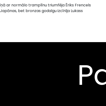
īņā ar normālo tramplīnu triumfēja Ēriks Frencels
 Japānas, bet bronzas godalgu izcīnīja Lukass
Pa