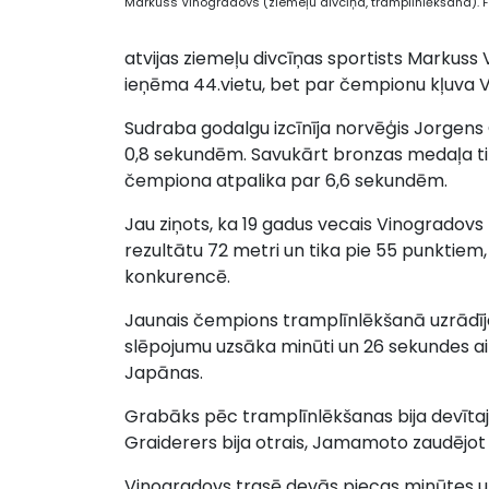
Markuss Vinogradovs (ziemeļu divcīņa, tramplīnlēkšana). Fo
atvijas ziemeļu divcīņas sportists Markuss
ieņēma 44.vietu, bet par čempionu kļuva V
Sudraba godalgu izcīnīja norvēģis Jorgens G
0,8 sekundēm. Savukārt bronzas medaļa ti
čempiona atpalika par 6,6 sekundēm.
Jau ziņots, ka 19 gadus vecais Vinogradov
rezultātu 72 metri un tika pie 55 punktiem,
konkurencē.
Jaunais čempions tramplīnlēkšanā uzrādīja 
slēpojumu uzsāka minūti un 26 sekundes ai
Japānas.
Grabāks pēc tramplīnlēkšanas bija devītajā
Graiderers bija otrais, Jamamoto zaudējot
Vinogradovs trasē devās piecas minūtes u