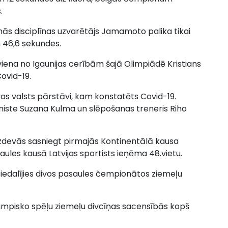
.
pirmās disciplīnas uzvarētājs Jamamoto palika tikai
n 46,6 sekundes.
viena no Igaunijas cerībām šajā Olimpiādē Kristians
Covid-19.
vas valsts pārstāvi, kam konstatēts Covid-19.
oniste Suzana Kulma un slēpošanas treneris Riho
zdevās sasniegt pirmajās Kontinentālā kausa
aules kausā Latvijas sportists ieņēma 48.vietu.
 piedalījies divos pasaules čempionātos ziemeļu
olimpisko spēļu ziemeļu divcīņas sacensībās kopš