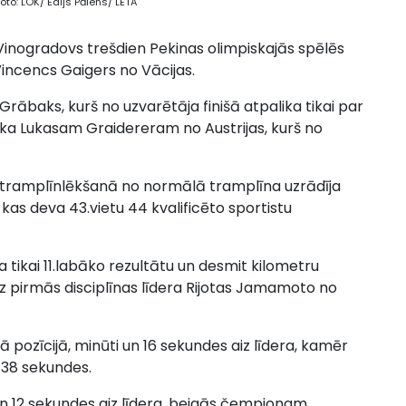
to: LOK/ Edijs Pālens/ LETA
 Vinogradovs trešdien Pekinas olimpiskajās spēlēs
incencs Gaigers no Vācijas.
rābaks, kurš no uzvarētāja finišā atpalika tikai par
ka Lukasam Graidereram no Austrijas, kurš no
s tramplīnlēkšanā no normālā tramplīna uzrādīja
 kas deva 43.vietu 44 kvalificēto sportistu
tikai 11.labāko rezultātu un desmit kilometru
z pirmās disciplīnas līdera Rijotas Jamamoto no
 pozīcijā, minūti un 16 sekundes aiz līdera, kamēr
 38 sekundes.
n 12 sekundes aiz līdera, beigās čempionam