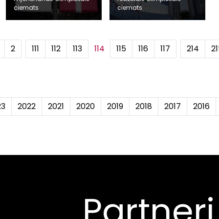
ciemats
ciemats
2
...
111
112
113
114
115
116
117
...
214
21
23
2022
2021
2020
2019
2018
2017
2016
Partneri