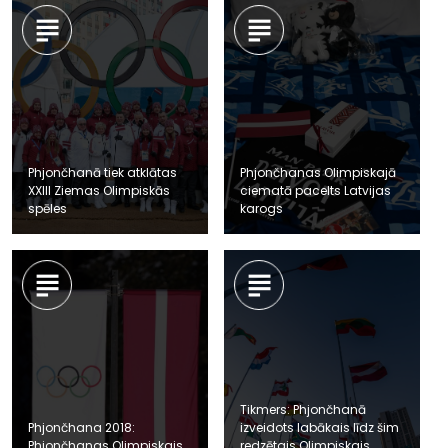
Phjončhanā tiek atklātas
Phjončhanas Olimpiskajā
XXIII Ziemas Olimpiskās
ciematā pacelts Latvijas
spēles
karogs
Tikmers: Phjončhanā
Phjončhana 2018:
izveidots labākais līdz šim
Phjončhanas Olimpiskais
redzētais Olimpiskais