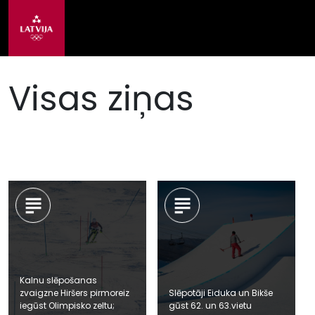
Visas ziņas
Kalnu slēpošanas
zvaigzne Hiršers pirmoreiz
Slēpotāji Eiduka un Bikše
iegūst Olimpisko zeltu;
gūst 62. un 63.vietu