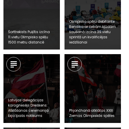
Olimpisko spēļu debitante
Bendika ar četrām kļūdām
Šorttrekists Puķītis izcīna
šaušanā izcīna 39.vietu
11.vietu Olimpisko spēļu
sprintā un kvalificējas
1500 metru distancē
iedzīšanai
Latvijas delegācijas
karognesējs Dreiškens:
Atklāšanas ceremonija
Phjončhanā atklātas XXIII
bija īpašs notikums
Ziemas Olimpiskās spēles