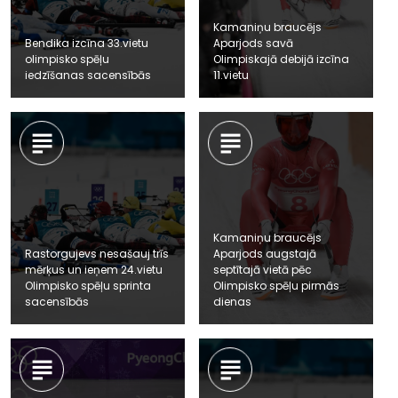
Kamaniņu braucējs
Bendika izcīna 33.vietu
Aparjods savā
olimpisko spēļu
Olimpiskajā debijā izcīna
iedzīšanas sacensībās
11.vietu
Kamaniņu braucējs
Rastorgujevs nesašauj trīs
Aparjods augstajā
mērķus un ieņem 24.vietu
septītajā vietā pēc
Olimpisko spēļu sprinta
Olimpisko spēļu pirmās
sacensībās
dienas