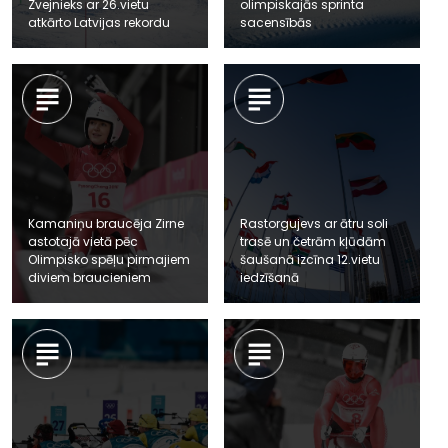
Zvejnieks ar 26.vietu
olimpiskajās sprinta
atkārto Latvijas rekordu
sacensībās
Kamaniņu braucēja Zirne
Rastorgujevs ar ātru soli
astotajā vietā pēc
trasē un četrām kļūdām
Olimpisko spēļu pirmajiem
šaušanā izcīna 12.vietu
diviem braucieniem
iedzīšanā