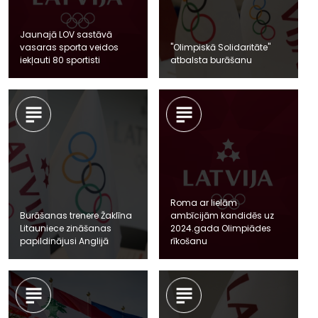
Jaunajā LOV sastāvā
vasaras sporta veidos
"Olimpiskā Solidaritāte"
iekļauti 80 sportisti
atbalsta burāšanu
Roma ar lielām
Burāšanas trenere Žaklīna
ambīcijām kandidēs uz
Litauniece zināšanas
2024.gada Olimpiādes
papildinājusi Anglijā
rīkošanu