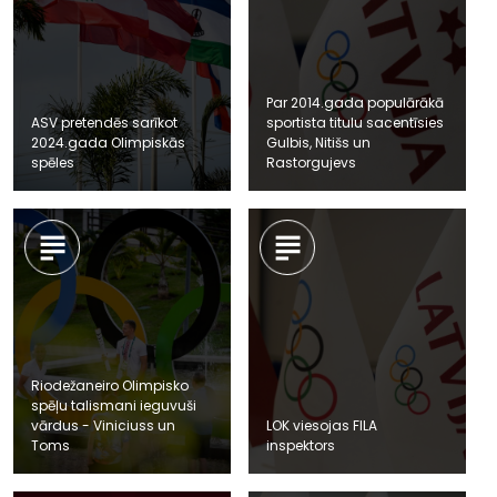
Par 2014.gada populārākā
ASV pretendēs sarīkot
sportista titulu sacentīsies
2024.gada Olimpiskās
Gulbis, Nitišs un
spēles
Rastorgujevs
Riodežaneiro Olimpisko
spēļu talismani ieguvuši
vārdus - Viniciuss un
LOK viesojas FILA
Toms
inspektors