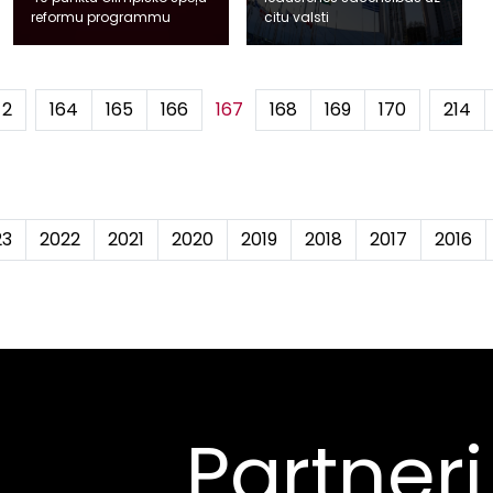
reformu programmu
citu valsti
2
...
164
165
166
167
168
169
170
...
214
23
2022
2021
2020
2019
2018
2017
2016
Partneri