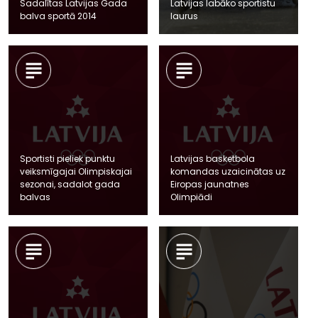
Sadalītas Latvijas Gada
Latvijas labāko sportistu
balva sportā 2014
laurus
Sportisti pieliek punktu
Latvijas basketbola
veiksmīgajai Olimpiskajai
komandas uzaicinātas uz
sezonai, sadalot gada
Eiropas jaunatnes
balvas
Olimpiādi