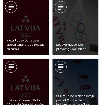
Ineta Radeviča: izlases
sporta tērps atgādina, kas
Kosova kļuvusi par
es esmu
pilnvērtīgu SOK biedru
SOK mudina Dienvidkoreju
SOK sesijā pieņem Baha
pārcelt Olimpiskās
40 punktu Olimpisko spēļu
ledusrenes sacensības uz