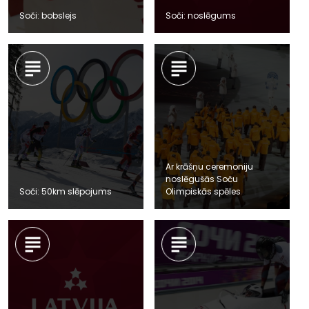
Soči: bobslejs
Soči: noslēgums
Ar krāšņu ceremoniju
noslēgušās Soču
Soči: 50km slēpojums
Olimpiskās spēles