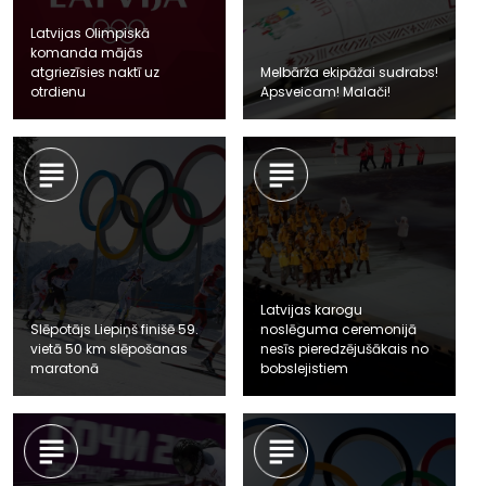
Latvijas Olimpiskā
komanda mājās
atgriezīsies naktī uz
Melbārža ekipāžai sudrabs!
otrdienu
Apsveicam! Malači!
Latvijas karogu
Slēpotājs Liepiņš finišē 59.
noslēguma ceremonijā
vietā 50 km slēpošanas
nesīs pieredzējušākais no
maratonā
bobslejistiem