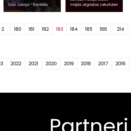
Soči: Latvija - Kanāda
mājās atgriežas ceturtdien
2
...
180
181
182
183
184
185
186
...
214
23
2022
2021
2020
2019
2018
2017
2016
Partneri