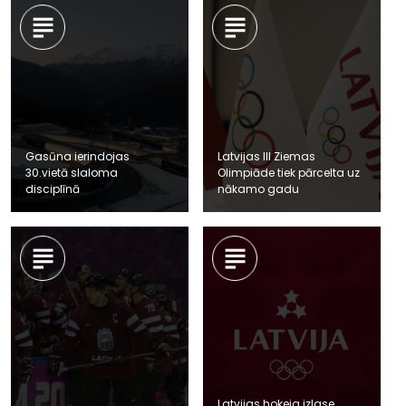
Gasūna ierindojas
Latvijas III Ziemas
30.vietā slaloma
Olimpiāde tiek pārcelta uz
disciplīnā
nākamo gadu
Latvijas hokeja izlase