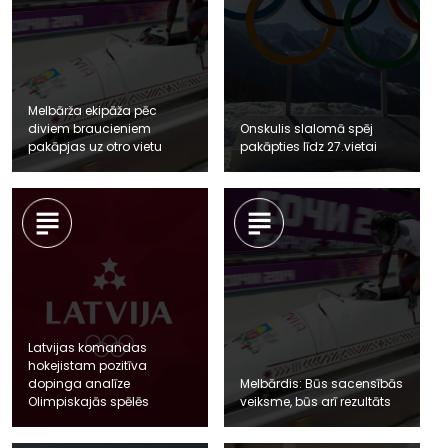
Melbārža ekipāža pēc
diviem braucieniem
Onskulis slalomā spēj
pakāpjas uz otro vietu
pakāpties līdz 27.vietai
Latvijas komandas
hokejistam pozitīva
dopinga analīze
Melbārdis: Būs sacensībās
Olimpiskajās spēlēs
veiksme, būs arī rezultāts