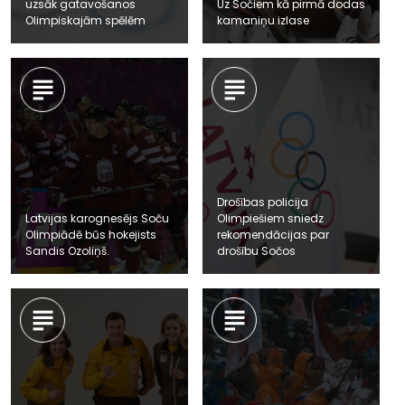
uzsāk gatavošanos
Uz Sočiem kā pirmā dodas
Olimpiskajām spēlēm
kamaniņu izlase
Drošības policija
Latvijas karognesējs Soču
Olimpiešiem sniedz
Olimpiādē būs hokejists
rekomendācijas par
Sandis Ozoliņš.
drošību Sočos