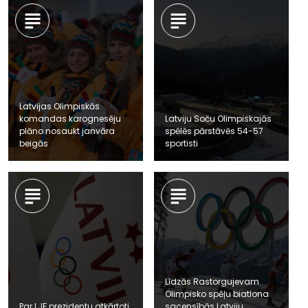
Latvijas Olimpiskās
komandas karognesēju
Latviju Soču Olimpiskajās
plāno nosaukt janvāra
spēlēs pārstāvēs 54-57
beigās
sportisti
Līdzās Rastorgujevam
Olimpisko spēļu biatlona
Par LJF prezidentu atkārtoti
sacensībās Latviju