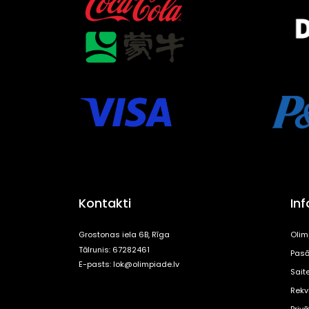
Kontakti
In
Grostonas iela 6B, Rīga
Olim
Tālrunis: 67282461
Pasā
E-pasts:
lok@olimpiade.lv
Sait
Rekvi