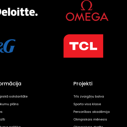
formācija
Projekti
piskā solidaritāte
Trīs zvaigžņu balva
kumu plāns
Sporto visa klase
es
Personības akadēmija
zīti
Olimpiskais mēnesis