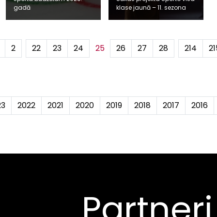
gadā
klase jaunā – 11. sezona
2
...
22
23
24
25
26
27
28
...
214
21
23
2022
2021
2020
2019
2018
2017
2016
Partneri