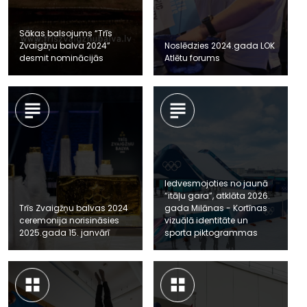
Sākas balsojums “Trīs
Zvaigžņu balva 2024”
Noslēdzies 2024.gada LOK
desmit nominācijās
Atlētu forums
Iedvesmojoties no jaunā
“itāļu gara”, atklāta 2026.
Trīs Zvaigžņu balvas 2024
gada Milānas - Kortīnas
ceremonija norisināsies
vizuālā identitāte un
2025.gada 15. janvārī
sporta piktogrammas