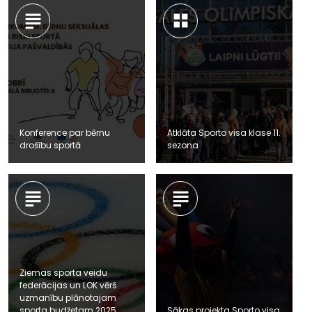
Konference par bērnu
Atklāta Sporto visa klase 11.
drošību sportā
sezona
Ziemas sporta veidu
federācijas un LOK vērš
uzmanību plānotajam
sporta budžetam 2025.
Sākas projekta Sporto visa