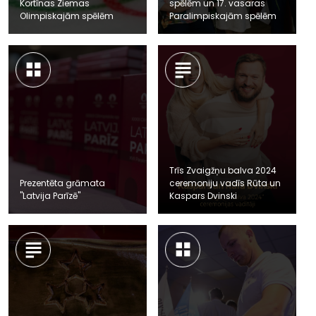
Kortīnas Ziemas
spēlēm un 17. vasaras
Olimpiskajām spēlēm
Paralimpiskajām spēlēm
Trīs Zvaigžņu balva 2024
Prezentēta grāmata
ceremoniju vadīs Rūta un
"Latvija Parīzē"
Kaspars Dvinski