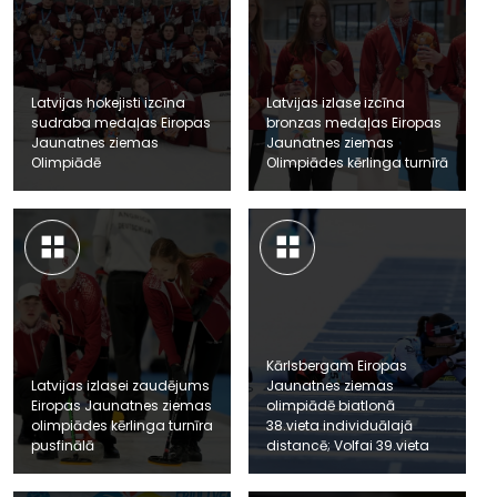
Latvijas hokejisti izcīna
Latvijas izlase izcīna
sudraba medaļas Eiropas
bronzas medaļas Eiropas
Jaunatnes ziemas
Jaunatnes ziemas
Olimpiādē
Olimpiādes kērlinga turnīrā
Kārlsbergam Eiropas
Latvijas izlasei zaudējums
Jaunatnes ziemas
Eiropas Jaunatnes ziemas
olimpiādē biatlonā
olimpiādes kērlinga turnīra
38.vieta individuālajā
pusfinālā
distancē; Volfai 39.vieta