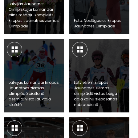
Latvijas Jaunatnes
Olimpiskajai komandai
pilns medaļu komplekts
Eiropas Jaunatnes ziemas
Foto: Noslēgusies Eiropas
Olimpiādē
Jaunatnes Olimpiāde
Latvijas komandai Eiropas
Latviešiem Eiropas
Jaunatnes ziemas
Jaunatnes ziemas
olimpiādē biatlonā
olimpiādē vietas beigu
desmitā vieta jauktajā
daļā kalnu slēpošanas
stafetē
nobraucienā