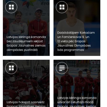
Daiļslidotājiem Korkačam
Latvijas kērlinga komanda
un Fomčenkovai 9. un
bez zaudējumiem iekļūst
12.vieta pēc Eiropas
Eiropas Jaunatnes ziemas
Jaunatnes Olimpiādes
olimpiādes pusfinālā
īsās programmas
Latvijas kērlinga komanda
Latvijas hokejisti sasniedz
uzvar arī ceturtajā mačā
Eiropas Jaunatnes ziemas
Eiropas Jaunatnes ziemas