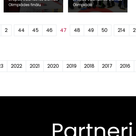
Olimpiādes finālu
Olimpiādē
2
...
44
45
46
47
48
49
50
...
214
2
23
2022
2021
2020
2019
2018
2017
2016
Partneri