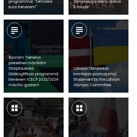
programmai "Tehniskie
Olimpiskajai bērnu dienai
kursi treneriem"
6.maijā!
Aicinām Trenerus
pieteikties mācībām
Starptautiskā
Latvijas Olimpiskās
tālākizglītības programmā
komitejas paziņojums/
treneriem ICECP 2023/2024
Statement by the Latvian
mācību gadam
Olympic Committee