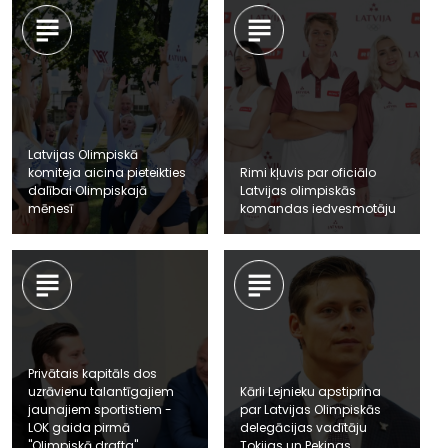
Latvijas Olimpiskā
komiteja aicina pieteikties
Rimi kļuvis par oficiālo
dalībai Olimpiskajā
Latvijas olimpiskās
mēnesī
komandas iedvesmotāju
Privātais kapitāls dos
uzrāvienu talantīgajiem
Kārli Lejnieku apstiprina
jaunajiem sportistiem -
par Latvijas Olimpiskās
LOK gaida pirmā
delegācijas vadītāju
"Olimpiskā drafta"
Tokijas un Pekinas