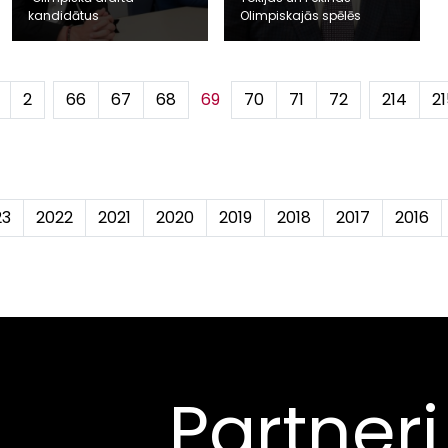
kandidātus
Olimpiskajās spēlēs
2
...
66
67
68
69
70
71
72
...
214
21
23
2022
2021
2020
2019
2018
2017
2016
Partneri