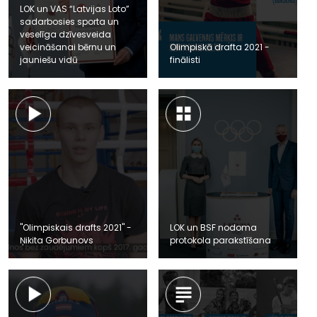
LOK un VAS “Latvijas Loto”
sadarbosies sporta un
veselīga dzīvesveida
veicināšanai bērnu un
Olimpiskā drafta 2021 -
jauniešu vidū
finālisti
"Olimpiskais drafts 2021" -
LOK un BSF nodoma
Ņikita Gorbunovs
protokola parakstīšana