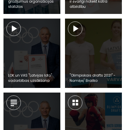
grozījumus organizācijas
ir svarīgi noteikt katra
statūtos
atbildību
LOK un VAS "Latvijas loto"
"Olimpiskais drafts 2021" -
sadarbības uzsākšana
Namiķe/ Brailko