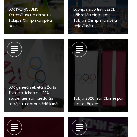
LOK PAZIŅOJUMS:
Latvijas sportisti uzsāk
Koronvīrusa ietekme uz
izšķirošās cīņas par
Tokijas Olimpisko spēļu
Tokijas Olimpisko spēļu
norisi
ceļazīmēm
LOK ģenerālsekretārs Žoržs
Tikmers tiekas ar LSPA
studentiem un piedalās
Tokija 2020: sanāksme par
maģistra darbu vērtēšanā
starta tērpiem