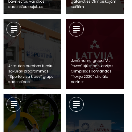
būvniecību vairākos
gatavoties Olimpiskajām
sacensību objektos
spēlēm
Uzņēmumu grupa “AJ
Ar tautas bumbas turnīru
Power” kļūst par Latvijas
sākušās programmas
Olimpiskās komandas
“Sporto visa klase” grupu
“Tokija 2020” oficiālo
sacensības
partneri