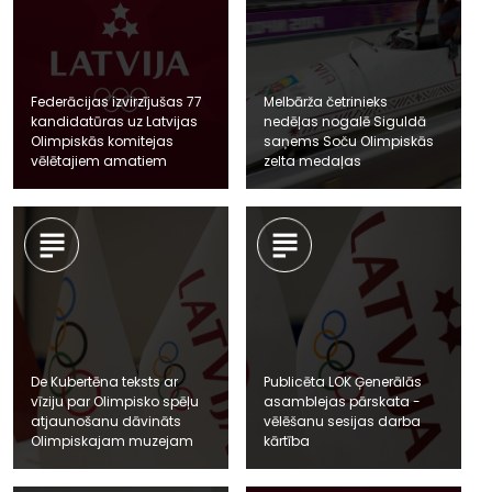
Federācijas izvirzījušas 77
Melbārža četrinieks
kandidatūras uz Latvijas
nedēļas nogalē Siguldā
Olimpiskās komitejas
saņems Soču Olimpiskās
vēlētajiem amatiem
zelta medaļas
De Kubertēna teksts ar
Publicēta LOK Ģenerālās
vīziju par Olimpisko spēļu
asamblejas pārskata -
atjaunošanu dāvināts
vēlēšanu sesijas darba
Olimpiskajam muzejam
kārtība