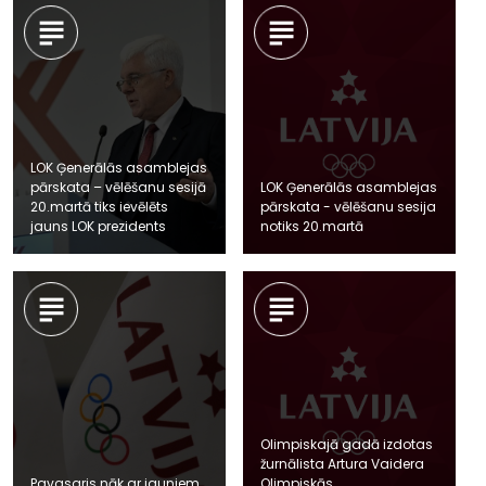
LOK Ģenerālās asamblejas
pārskata – vēlēšanu sesijā
LOK Ģenerālās asamblejas
20.martā tiks ievēlēts
pārskata - vēlēšanu sesija
jauns LOK prezidents
notiks 20.martā
Olimpiskajā gadā izdotas
žurnālista Artura Vaidera
Pavasaris nāk ar jauniem
Olimpiskās