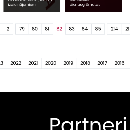
izaicinājumiem
dienasgrāmatas
2
...
79
80
81
82
83
84
85
...
214
21
23
2022
2021
2020
2019
2018
2017
2016
Partneri