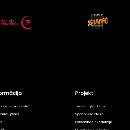
formācija
Projekti
piskā solidaritāte
Trīs zvaigžņu balva
kumu plāns
Sporto visa klase
es
Personības akadēmija
zīti
Olimpiskais mēnesis