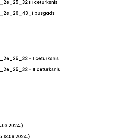
.2_2e_25_32 III ceturksnis
Nr.2_2e_26_43_I pusgads
.2_2e_25_32 - I ceturksnis
2_2e_25_32 - II ceturksnis
4.03.2024.)
o 18.06.2024.)