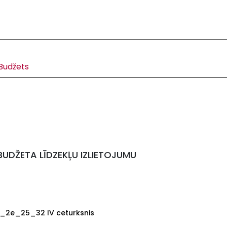
Budžets
UDŽETA LĪDZEKĻU IZLIETOJUMU
r.2_2e_25_32 IV ceturksnis