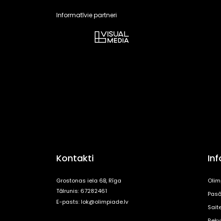
Informatīvie partneri
Kontakti
In
Grostonas iela 6B, Rīga
Olim
Tālrunis: 67282461
Pasā
E-pasts:
lok@olimpiade.lv
Sait
Rekvi