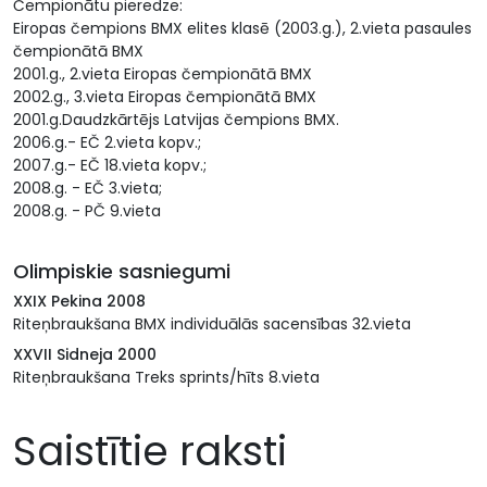
Čempionātu pieredze:
Eiropas čempions BMX elites klasē (2003.g.), 2.vieta pasaules
čempionātā BMX
2001.g., 2.vieta Eiropas čempionātā BMX
2002.g., 3.vieta Eiropas čempionātā BMX
2001.g.Daudzkārtējs Latvijas čempions BMX.
2006.g.- EČ 2.vieta kopv.;
2007.g.- EČ 18.vieta kopv.;
2008.g. - EČ 3.vieta;
2008.g. - PČ 9.vieta
Olimpiskie sasniegumi
XXIX Pekina 2008
Riteņbraukšana BMX individuālās sacensības 32.vieta
XXVII Sidneja 2000
Riteņbraukšana Treks sprints/hīts 8.vieta
Saistītie raksti