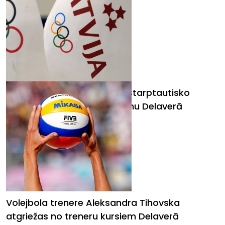
Andrejs Ostrovskis beidzis Starptautisko
treneru izglītības programmu Delaverā
Volejbola trenere Aleksandra Tihovska
atgriežas no treneru kursiem Delaverā