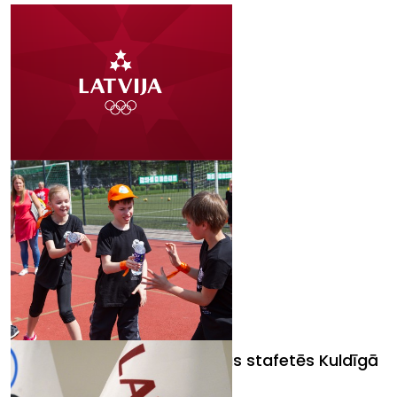
LGBS 2015: fotosiena
"Sporto visa klase" sacenšas stafetēs Kuldīgā