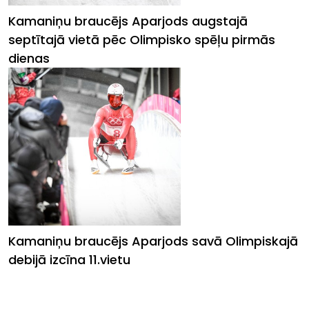
Kamaniņu braucējs Aparjods augstajā
septītajā vietā pēc Olimpisko spēļu pirmās
dienas
Kamaniņu braucējs Aparjods savā Olimpiskajā
debijā izcīna 11.vietu