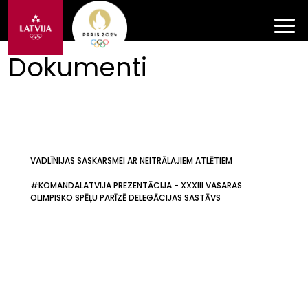
Dokumenti
VADLĪNIJAS SASKARSMEI AR NEITRĀLAJIEM ATLĒTIEM
#KOMANDALATVIJA PREZENTĀCIJA - XXXIII VASARAS
OLIMPISKO SPĒĻU PARĪZĒ DELEGĀCIJAS SASTĀVS