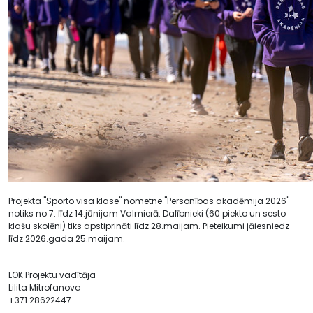
Projekta "Sporto visa klase" nometne "Personības akadēmija 2026"
notiks no 7. līdz 14.jūnijam Valmierā. Dalībnieki (60 piekto un sesto
klašu skolēni) tiks apstiprināti līdz 28.maijam. Pieteikumi jāiesniedz
līdz 2026.gada 25.maijam.
LOK Projektu vadītāja
Lilita Mitrofanova
+371 28622447