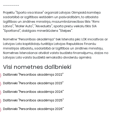
________
Projektu "Sporto visa klase" organizē Latvijas Olimpiskā komiteja
sadarbībā ar izglītības iestādēm un pašvaldībām, to atbalsta
Izglītības un zinātnes ministrija, mazumtirdzniecības tīkls “Rimi
Latvia'', "Moller Auto", "Akvedukts", sporta preču veikalu tīkls SIA
"Sportland", dabīgais minerālūdens "Stelpes".
Nometne “Personības akadēmija” tiek īstenota pēc LOK iniciatīvas ar
Latvijas Loto kapitāldaļu turētāja Latvijas Republikas Finanšu
ministrijas atbalstu, sadarbībā ar Izglītības un zinātnes ministriju,
Nometnes īstenošanai atvēlot valsts budžeta finansējumu, daļas no
Latvijas Loto valsts budžetā iemaksāto dividenžu apmēra.
Visi nometnes dalībnieki
Dalībnieki "Personības akadēmija 2022"
Dalībnieki "Personības akadēmija 2023"
Dalībnieki "Personības akadēmija 2024"
Dalībnieki "Personības akadēmija 2025"
Dalībnieki "Personības akadēmija 2026"