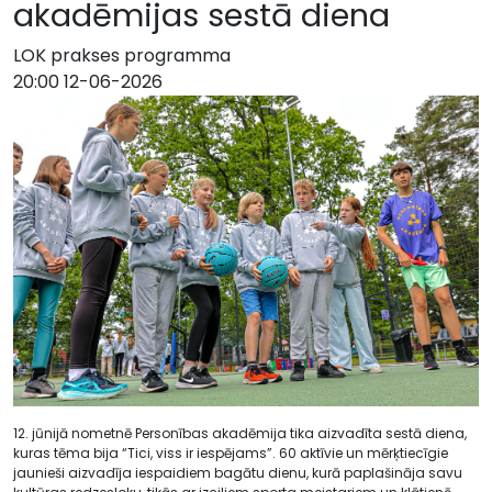
akadēmijas sestā diena
LOK prakses programma
20:00 12-06-2026
12. jūnijā nometnē Personības akadēmija tika aizvadīta sestā diena,
kuras tēma bija “Tici, viss ir iespējams”. 60 aktīvie un mērķtiecīgie
jaunieši aizvadīja iespaidiem bagātu dienu, kurā paplašināja savu