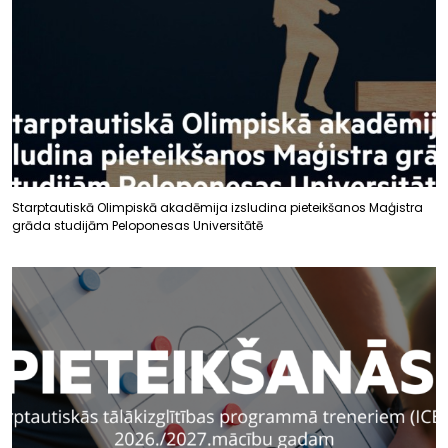
Starptautiskā Olimpiskā akadēmija izsludina pieteikšanos Maģistra
grāda studijām Peloponesas Universitātē