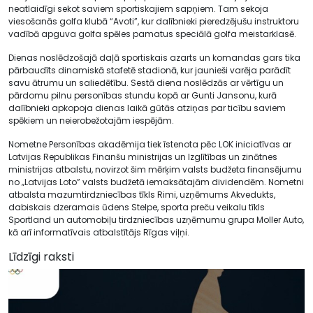
neatlaidīgi sekot saviem sportiskajiem sapņiem. Tam sekoja
viesošanās golfa klubā “Avoti”, kur dalībnieki pieredzējušu instruktoru
vadībā apguva golfa spēles pamatus speciālā golfa meistarklasē.
Dienas noslēdzošajā daļā sportiskais azarts un komandas gars tika
pārbaudīts dinamiskā stafetē stadionā, kur jaunieši varēja parādīt
savu ātrumu un saliedētību. Sestā diena noslēdzās ar vērtīgu un
pārdomu pilnu personības stundu kopā ar Gunti Jansonu, kurā
dalībnieki apkopoja dienas laikā gūtās atziņas par ticību saviem
spēkiem un neierobežotajām iespējām.
Nometne Personības akadēmija tiek īstenota pēc LOK iniciatīvas ar
Latvijas Republikas Finanšu ministrijas un Izglītības un zinātnes
ministrijas atbalstu, novirzot šim mērķim valsts budžeta finansējumu
no „Latvijas Loto” valsts budžetā iemaksātajām dividendēm. Nometni
atbalsta mazumtirdzniecības tīkls Rimi, uzņēmums Akvedukts,
dabiskais dzeramais ūdens Stelpe, sporta preču veikalu tīkls
Sportland un automobiļu tirdzniecības uzņēmumu grupa Moller Auto,
kā arī informatīvais atbalstītājs Rīgas viļņi.
Līdzīgi raksti