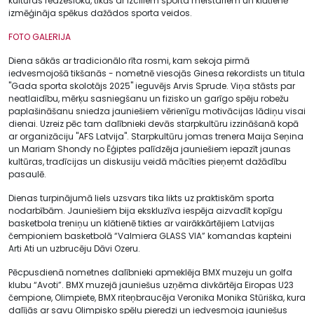
kultūras redzesloku, tikās ar izciliem sporta meistariem un klātienē
izmēģināja spēkus dažādos sporta veidos.
FOTO GALERIJA
Diena sākās ar tradicionālo rīta rosmi, kam sekoja pirmā
iedvesmojošā tikšanās - nometnē viesojās Ginesa rekordists un titula
"Gada sporta skolotājs 2025" ieguvējs Arvis Sprude. Viņa stāsts par
neatlaidību, mērķu sasniegšanu un fizisko un garīgo spēju robežu
paplašināšanu sniedza jauniešiem vērienīgu motivācijas lādiņu visai
dienai. Uzreiz pēc tam dalībnieki devās starpkultūru izzināšanā kopā
ar organizāciju "AFS Latvija". Starpkultūru jomas trenera Maija Seņina
un Mariam Shondy no Ēģiptes palīdzēja jauniešiem iepazīt jaunas
kultūras, tradīcijas un diskusiju veidā mācīties pieņemt dažādību
pasaulē.
Dienas turpinājumā liels uzsvars tika likts uz praktiskām sporta
nodarbībām. Jauniešiem bija ekskluzīva iespēja aizvadīt kopīgu
basketbola treniņu un klātienē tikties ar vairākkārtējiem Latvijas
čempioniem basketbolā “Valmiera GLASS VIA” komandas kapteini
Arti Ati un uzbrucēju Dāvi Ozeru.
Pēcpusdienā nometnes dalībnieki apmeklēja BMX muzeju un golfa
klubu “Avoti”. BMX muzejā jauniešus uzņēma divkārtēja Eiropas U23
čempione, Olimpiete, BMX riteņbraucēja Veronika Monika Stūriška, kura
dalījās ar savu Olimpisko spēļu pieredzi un iedvesmoja jauniešus