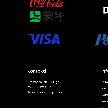
Kontakti
In
Grostonas iela 6B, Rīga
Olim
Tālrunis: 67282461
Pasā
E-pasts:
lok@olimpiade.lv
Sait
Rekvi