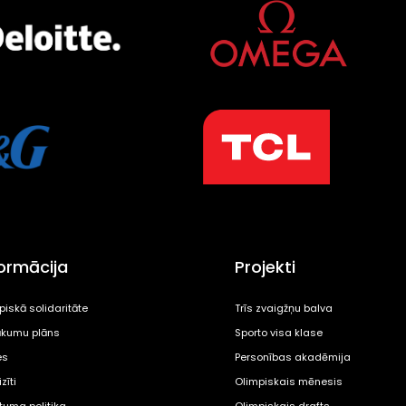
formācija
Projekti
piskā solidaritāte
Trīs zvaigžņu balva
kumu plāns
Sporto visa klase
es
Personības akadēmija
zīti
Olimpiskais mēnesis