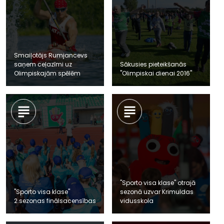
Smaiļotājs Rumjancevs
saņem ceļazīmi uz
Sākusies pieteikšanās
Olimpiskajām spēlēm
"Olimpiskai dienai 2016"
"Sporto visa klase" otrajā
"Sporto visa klase"
sezonā uzvar Krimuldas
2.sezonas finālsacensības
vidusskola