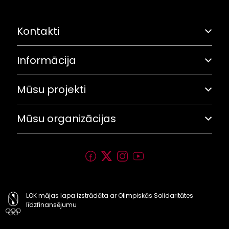
Kontakti
Informācija
Adrese: Grostonas iela 6B, Rīga
Olimpiskā solidaritāte
67282461
Mūsu projekti
Pasākumu plāns
Saites
lok@olimpiade.lv
Trīs zvaigžņu balva
Mūsu organizācijas
Rekvizīti
Sporto visa klase
Personības akadēmija
Latvijas Olimpiskā vienība
Olimpiskais mēnesis
Latvijas Olimpiešu sociālais fonds (LOSF)
Olimpiskais drafts
Latvijas Olimpiskā akadēmija (LOA)
Olimpiskie centri
LOK mājas lapa izstrādāta ar Olimpiskās Solidaritātes
līdzfinansējumu