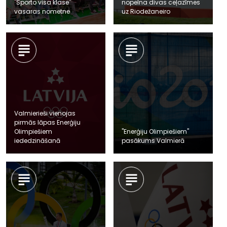
"Sporto visa klase"
nopelna divas ceļazīmes
vasaras nometne
uz Riodežaneiro
Valmierieši vienojas
pirmās lāpas Enerģiju
Olimpiešiem
"Enerģiju Olimpiešiem"
iededzināšanā
pasākums Valmierā