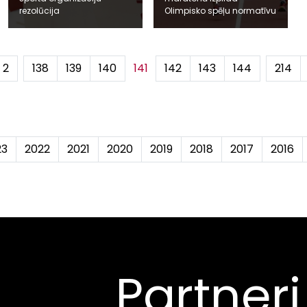
rezolūcija
Olimpisko spēļu normatīvu
2
...
138
139
140
141
142
143
144
...
214
23
2022
2021
2020
2019
2018
2017
2016
Partneri