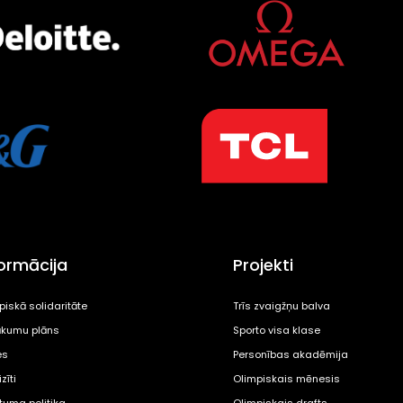
formācija
Projekti
piskā solidaritāte
Trīs zvaigžņu balva
kumu plāns
Sporto visa klase
es
Personības akadēmija
zīti
Olimpiskais mēnesis