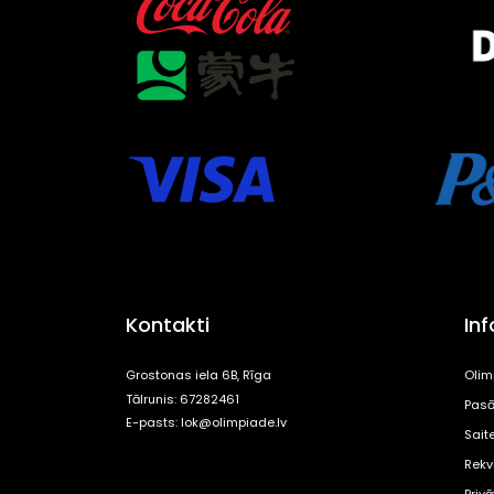
Kontakti
In
Grostonas iela 6B, Rīga
Olim
Tālrunis: 67282461
Pasā
E-pasts:
lok@olimpiade.lv
Sait
Rekvi