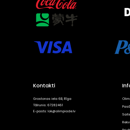
Kontakti
In
Grostonas iela 6B, Rīga
Olim
Tālrunis: 67282461
Pasā
E-pasts:
lok@olimpiade.lv
Sait
Rekvi