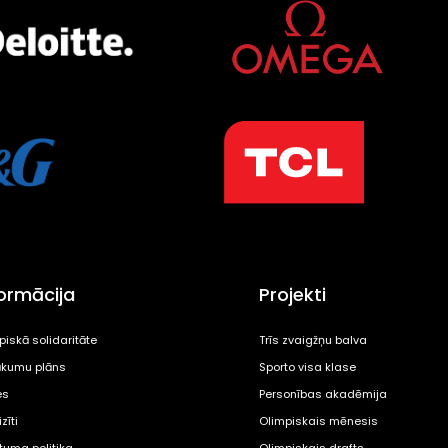
formācija
Projekti
piskā solidaritāte
Trīs zvaigžņu balva
kumu plāns
Sporto visa klase
es
Personības akadēmija
zīti
Olimpiskais mēnesis