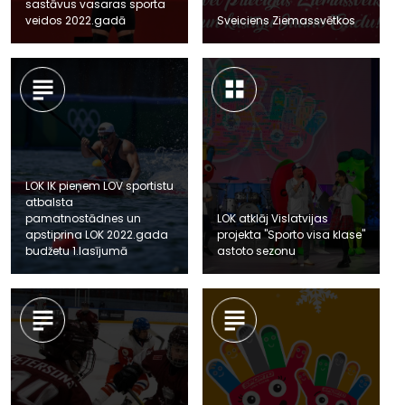
sastāvus vasaras sporta
veidos 2022.gadā
Sveiciens Ziemassvētkos
LOK IK pieņem LOV sportistu
atbalsta
pamatnostādnes un
LOK atklāj Vislatvijas
apstiprina LOK 2022.gada
projekta "Sporto visa klase"
budžetu 1.lasījumā
astoto sezonu