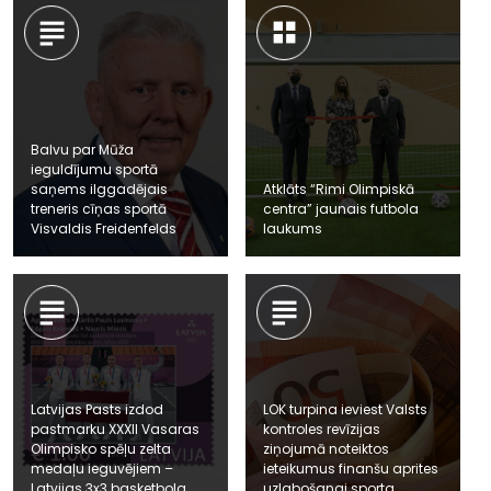
Balvu par Mūža
ieguldījumu sportā
saņems ilggadējais
Atklāts “Rimi Olimpiskā
treneris cīņas sportā
centra” jaunais futbola
Visvaldis Freidenfelds
laukums
Latvijas Pasts izdod
LOK turpina ieviest Valsts
pastmarku XXXII Vasaras
kontroles revīzijas
Olimpisko spēļu zelta
ziņojumā noteiktos
medaļu ieguvējiem –
ieteikumus finanšu aprites
Latvijas 3x3 basketbola
uzlabošanai sporta