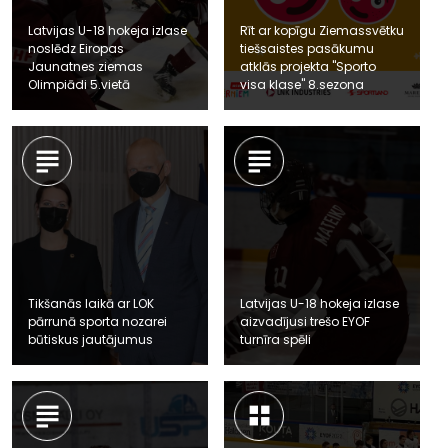
Latvijas U-18 hokeja izlase
Rīt ar kopīgu Ziemassvētku
noslēdz Eiropas
tiešsaistes pasākumu
Jaunatnes ziemas
atklās projekta "Sporto
Olimpiādi 5.vietā
visa klase" 8.sezona
Tikšanās laikā ar LOK
Latvijas U-18 hokeja izlase
pārrunā sporta nozarei
aizvadījusi trešo EYOF
būtiskus jautājumus
turnīra spēli