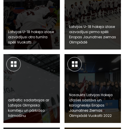
Latvijas U-18 hokeja izlase
Latvijas U-18 hokeja izlase
aizvadījusi pirmo spēli
aizvadījusi otro turnīra
Eiropas Jaunatnes ziemas
spēli Vuokatti
Olimpiādē
Nosaukts Latvijas Hokeja
airBaltic sadarbojas ar
izlases sastāvs un
Latvijas Olimpisko
karognesējs Eiropas
komiteju un pārkrāso
Jaunatnes Ziemas
lidmašīnu
Olimpiādē Vuokatti 2022