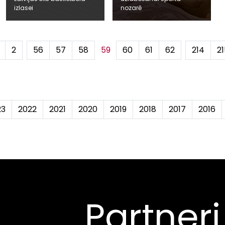
izlasei
nozarē
2
...
56
57
58
59
60
61
62
...
214
21
23
2022
2021
2020
2019
2018
2017
2016
Partneri