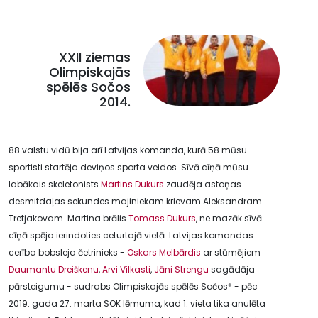
XXII ziemas
Olimpiskajās
spēlēs Sočos
2014.
88 valstu vidū bija arī Latvijas komanda, kurā 58 mūsu
sportisti startēja deviņos sporta veidos. Sīvā cīņā mūsu
labākais skeletonists
Martins Dukurs
zaudēja astoņas
desmitdaļas sekundes majiniekam krievam Aleksandram
Tretjakovam. Martina brālis
Tomass Dukurs
, ne mazāk sīvā
cīņā spēja ierindoties ceturtajā vietā. Latvijas komandas
cerība bobsleja četrinieks -
Oskars Melbārdis
ar stūmējiem
Daumantu Dreiškenu
,
Arvi Vilkasti
,
Jāni Strengu
sagādāja
pārsteigumu - sudrabs Olimpiskajās spēlēs Sočos* - pēc
2019. gada 27. marta SOK lēmuma, kad 1. vieta tika anulēta