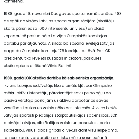
konferenci.
1988. gada 19. novembrī Daugavas sporta namā sanāca 483
delegāti no visām Latvijas sporta organizācijām (skatītāju
skaits pārsniedza 1000 interesentu un viesu) un plašā
kopsapulcē pasludināja Latvijas Olimpiskās komitejas
darbību par atjaunotu. Aizklātā balsošanā ievēlēja Latvijas
pagaidu Olimpisko komiteju 178 locekļu sastāvā. Par LOK
prezidentu tika ievēlēts kustības iniciators, pasaules
eksčempions airēšanā Vilnis Baltiņš.
1988. gadā LOK atsāka darbību kā sabiedriska organizācija.
Ikviens Latvijas iedzīvotājs tika aicināts kļūt par Olimpisko
mērķu aktīvu īstenotāju, pārorientējot savu psiholoģiju no
pasīva vērotāja pozīcijām uz aktīvu darbošanos savas
veselības, tautas un valsts nākotnes interesēs. Aizvien biežāk
Latvijas sportisti piedalījās starptautiskajās sacensībās. LOK
aicināja Latvijas, citu Baltijas valstu un pasaules sporta
sabiedrību, visus labas gribas cilvēkus darīt visu iespējamo,
lai nepieļautu vardarbību politisku mērķu sasniegšanā.