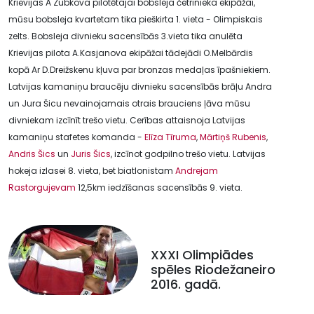
Krievijas A Zubkova pilotētajai bobsleja četrinieka ekipāžai,
mūsu bobsleja kvartetam tika pieškirta 1. vieta - Olimpiskais
zelts. Bobsleja divnieku sacensībās 3.vieta tika anulēta
Krievijas pilota A.Kasjanova ekipāžai tādejādi O.Melbārdis
kopā Ar D.Dreižskenu kļuva par bronzas medaļas īpašniekiem.
Latvijas kamaniņu braucēju divnieku sacensībās brāļu Andra
un Jura Šicu nevainojamais otrais brauciens ļāva mūsu
divniekam izcīnīt trešo vietu. Cerības attaisnoja Latvijas
kamaniņu stafetes komanda -
Elīza Tīruma
,
Mārtiņš Rubenis
,
Andris Šics
un
Juris Šics
, izcīnot godpilno trešo vietu. Latvijas
hokeja izlasei 8. vieta, bet biatlonistam
Andrejam
Rastorgujevam
12,5km iedzīšanas sacensībās 9. vieta.
XXXI Olimpiādes
spēles Riodežaneiro
2016. gadā.