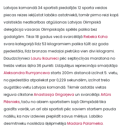
Latvijas komandā 34 sportisti piedalījās 12 sporta veidos
piecas reizes iekļūstot labāko astotniekā, tomēr pirmo reizi kopš
valstiskās neatkarības atgūšanas Latvijas Olimpiskā
delegācija vasaras Olimpiskajās spēlēs palika bez
godalgām. Tikai 18 gadus vecā svarcēlājā
Rebeka Koha
svara kategorijā līdz 53 kilogramiem palika tūlīt aiz goda
pjedestāla, līdz bronzas medaļai pietrūka vien divi kilogrami.
Daudzcīņnieci
Lauru Ikaunieci
pēc septiņcīņas maratona no
trešās vietas šķīra 36 punkti. Līdzjutējus iepriecināja smaiļotāja
Aleksandra Rumjanceva
starts 200m distancē izcīnot 5. vietu,
no pjedestāla atpaliekot par 0,229 sekundēm, izcīnot trešo
augstāko vietu Latvijas komandā. Tikmēr astotās vietas
ieguva cīkstone
Anastasija Grigorjeva
un svarcēlājs
Artūrs
Plēsnieks
, taču no abiem sportistiem šajā Olimpiādē tika
gaidīts vairāk, un arī abi sportisti pēc saviem startiem pauda
nožēlu, ka nav izdevies piepildīt savus mērķus. Labāko
desmitnieku noslēdza šķēpmetēja
Madara Palameika
.