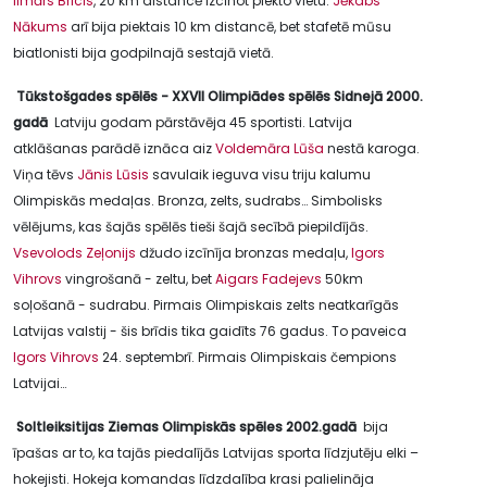
Ilmārs Bricis
, 20 km distancē izcīnot piekto vietu.
Jēkabs
Nākums
arī bija piektais 10 km distancē, bet stafetē mūsu
biatlonisti bija godpilnajā sestajā vietā.
Tūkstošgades spēlēs - XXVII Olimpiādes spēlēs Sidnejā 2000.
gadā
Latviju godam pārstāvēja 45 sportisti. Latvija
atklāšanas parādē iznāca aiz
Voldemāra Lūša
nestā karoga.
Viņa tēvs
Jānis Lūsis
savulaik ieguva visu triju kalumu
Olimpiskās medaļas. Bronza, zelts, sudrabs… Simbolisks
vēlējums, kas šajās spēlēs tieši šajā secībā piepildījās.
Vsevolods Zeļonijs
džudo izcīnīja bronzas medaļu,
Igors
Vihrovs
vingrošanā - zeltu, bet
Aigars Fadejevs
50km
soļošanā - sudrabu. Pirmais Olimpiskais zelts neatkarīgās
Latvijas valstij - šis brīdis tika gaidīts 76 gadus. To paveica
Igors Vihrovs
24. septembrī. Pirmais Olimpiskais čempions
Latvijai…
Soltleiksitijas Ziemas Olimpiskās spēles 2002.gadā
bija
īpašas ar to, ka tajās piedalījās Latvijas sporta līdzjutēju elki –
hokejisti. Hokeja komandas līdzdalība krasi palielināja