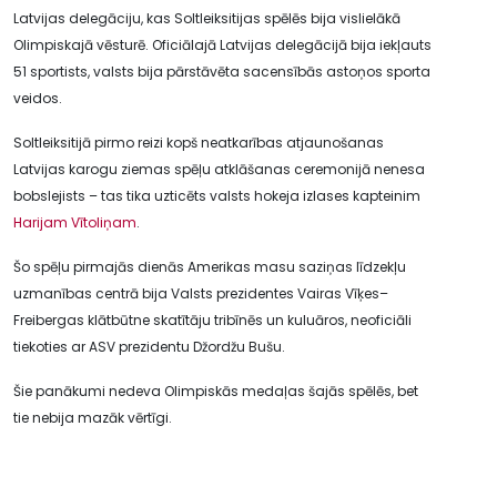
Latvijas delegāciju, kas Soltleiksitijas spēlēs bija vislielākā
Olimpiskajā vēsturē. Oficiālajā Latvijas delegācijā bija iekļauts
51 sportists, valsts bija pārstāvēta sacensībās astoņos sporta
veidos.
Soltleiksitijā pirmo reizi kopš neatkarības atjaunošanas
Latvijas karogu ziemas spēļu atklāšanas ceremonijā nenesa
bobslejists – tas tika uzticēts valsts hokeja izlases kapteinim
Harijam Vītoliņam
.
Šo spēļu pirmajās dienās Amerikas masu saziņas līdzekļu
uzmanības centrā bija Valsts prezidentes Vairas Vīķes–
Freibergas klātbūtne skatītāju tribīnēs un kuluāros, neoficiāli
tiekoties ar ASV prezidentu Džordžu Bušu.
Šie panākumi nedeva Olimpiskās medaļas šajās spēlēs, bet
tie nebija mazāk vērtīgi.