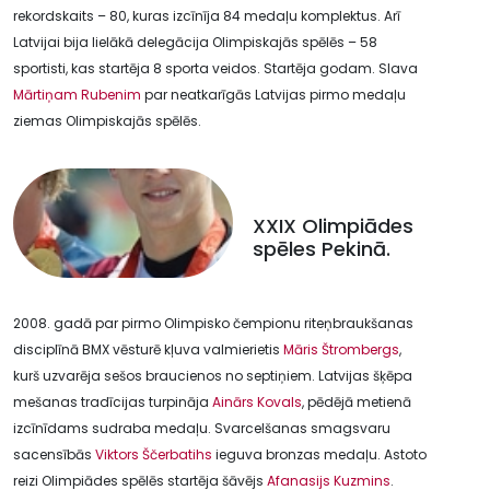
rekordskaits – 80, kuras izcīnīja 84 medaļu komplektus. Arī
Latvijai bija lielākā delegācija Olimpiskajās spēlēs – 58
sportisti, kas startēja 8 sporta veidos. Startēja godam. Slava
Mārtiņam Rubenim
par neatkarīgās Latvijas pirmo medaļu
ziemas Olimpiskajās spēlēs.
XXIX Olimpiādes
spēles Pekinā.
2008. gadā par pirmo Olimpisko čempionu riteņbraukšanas
disciplīnā BMX vēsturē kļuva valmierietis
Māris Štrombergs
,
kurš uzvarēja sešos braucienos no septiņiem. Latvijas šķēpa
mešanas tradīcijas turpināja
Ainārs Kovals
, pēdējā metienā
izcīnīdams sudraba medaļu. Svarcelšanas smagsvaru
sacensībās
Viktors Ščerbatihs
ieguva bronzas medaļu. Astoto
reizi Olimpiādes spēlēs startēja šāvējs
Afanasijs Kuzmins
.