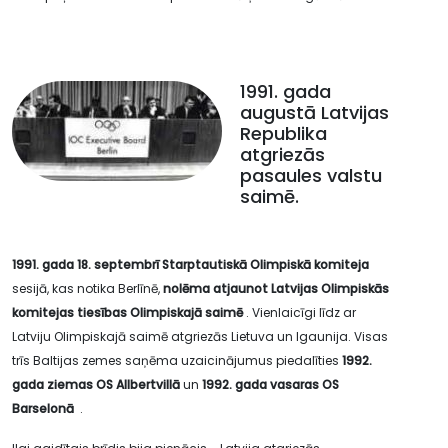
1991. gada
augustā Latvijas
Republika
atgriezās
pasaules valstu
saimē.
1991. gada 18. septembrī Starptautiskā Olimpiskā komiteja
sesijā, kas notika Berlīnē,
nolēma atjaunot Latvijas Olimpiskās
komitejas tiesības Olimpiskajā saimē
. Vienlaicīgi līdz ar
Latviju Olimpiskajā saimē atgriezās Lietuva un Igaunija. Visas
trīs Baltijas zemes saņēma uzaicinājumus piedalīties
1992.
gada ziemas OS Allbertvillā
un
1992. gada vasaras OS
Barselonā
.