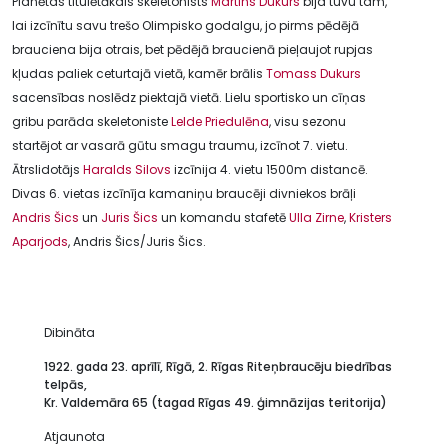
Planētas titulētākais skeletonists
Martins Dukurs
bija tuvu tam,
lai izcīnītu savu trešo Olimpisko godalgu, jo pirms pēdējā
brauciena bija otrais, bet pēdējā braucienā pieļaujot rupjas
kļudas paliek ceturtajā vietā, kamēr brālis
Tomass Dukurs
sacensības noslēdz piektajā vietā. Lielu sportisko un cīņas
gribu parāda skeletoniste
Lelde Priedulēna
, visu sezonu
startējot ar vasarā gūtu smagu traumu, izcīnot 7. vietu.
Ātrslidotājs
Haralds Silovs
izcīnija 4. vietu 1500m distancē.
Divas 6. vietas izcīnīja kamaniņu braucēji divniekos brāļi
Andris Šics
un
Juris Šics
un komandu stafetē
Ulla Zirne
,
Kristers
Aparjods
, Andris Šics/Juris Šics.
Dibināta
1922. gada 23. aprīlī, Rīgā, 2. Rīgas Riteņbraucēju biedrības
telpās,
Kr. Valdemāra 65 (tagad Rīgas 49. ģimnāzijas teritorija)
Atjaunota