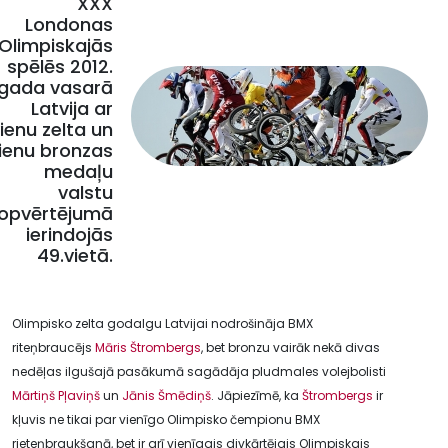
XXX
Londonas
Olimpiskajās
spēlēs 2012.
gada vasarā
Latvija ar
ienu zelta un
ienu bronzas
medaļu
valstu
opvērtējumā
ierindojās
49.vietā.
Olimpisko zelta godalgu Latvijai nodrošināja BMX
riteņbraucējs
Māris Štrombergs
, bet bronzu vairāk nekā divas
nedēļas ilgušajā pasākumā sagādāja pludmales volejbolisti
Mārtiņš Pļaviņš
un
Jānis Šmēdiņš
. Jāpiezīmē, ka
Štrombergs
ir
kļuvis ne tikai par vienīgo Olimpisko čempionu BMX
rieteņbraukšanā, bet ir arī vienīgais divkārtējais Olimpiskais