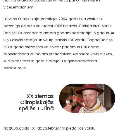
izcīnīja sudraba godalgas un kļuva par Olimpiskajiem
vicečempioniem.
Latvijas Olimpiskajai komitejai 2004.gads bija vēsturiski
nozīmīgs arī ar to, ka rudenī LOKā beidzās „Baltiņa ēra”. Vilnis
Baltiņš LOK prezidenta amatā godam nostrādāja 16 gadus. Ar
viņu cilvēki saistīja un vēl ilgi saistīs LOK vārdu. Tagad Baltiņš
ir LOK goda prezidents un sniedz padomus LOK darba
pilnveidošanā jaunajam prezidentam Aldonam Vrubļevskim,
kurš pirms tam 16 gadus pildīja LOK ģenerālsekretāra
pienākumus.
XX ziemas
Olimpiskajās
spēlēs Turīnā
No 2006.gada 10. līdz 26.februārim piedalījās valstu