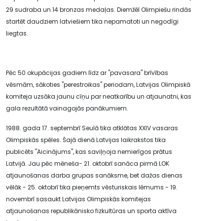
29 sudraba un 14 bronzas medaļas. Diemžēl Olimpiešu rindās
startēt daudziem latviešiem tika nepamatoti un negodīgi
liegtas.
Pēc 50 okupācijas gadiem līdz ar "pavasara" brīvības
vēsmām, sākoties "perestroikas" periodam, Latvijas Olimpiskā
komiteja uzsāka jaunu cīņu par neatkarību un atjaunatni, kas
gala rezultātā vainagojās panākumiem.
1988. gada 17. septembrī Seulā tika atklātas XXIV vasaras
Olimpiskās spēles. Šajā dienā Latvijas laikrakstos tika
publicēts "Aicinājums", kas saviļņoja nemierīgos prātus
Latvijā. Jau pēc mēneša- 21. oktobrī sanāca pirmā LOK
atjaunošanas darba grupas sanāksme, bet dažas dienas
vēlāk - 25. oktobrī tika pieņemts vēsturiskais lēmums - 19.
novembrī sasaukt Latvijas Olimpiskās komitejas
atjaunošanas republikānisko fizkultūras un sporta aktīva