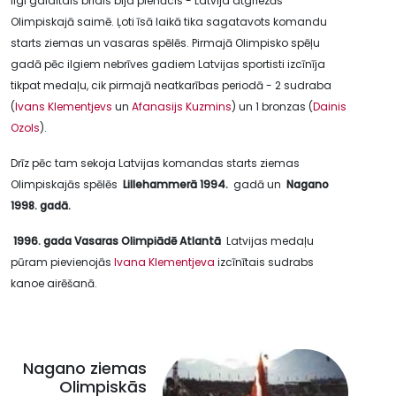
Ilgi gaidītais brīdis bija pienācis - Latvija atgriezās
Olimpiskajā saimē. Ļoti īsā laikā tika sagatavots komandu
starts ziemas un vasaras spēlēs. Pirmajā Olimpisko spēļu
gadā pēc ilgiem nebrīves gadiem Latvijas sportisti izcīnīja
tikpat medaļu, cik pirmajā neatkarības periodā - 2 sudraba
(
Ivans Klementjevs
un
Afanasijs Kuzmins
) un 1 bronzas (
Dainis
Ozols
).
Drīz pēc tam sekoja Latvijas komandas starts ziemas
Olimpiskajās spēlēs
Lillehammerā 1994.
gadā un
Nagano
1998. gadā.
1996. gada Vasaras Olimpiādē Atlantā
Latvijas medaļu
pūram pievienojās
Ivana Klementjeva
izcīnītais sudrabs
kanoe airēšanā.
Nagano ziemas
Olimpiskās