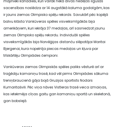
mājinieki kanādieši, kuri vairāk nekā divas nedēļas ilgušās
sacensības noslēdza ar 14 augstākā kaluma godalgām, kas
ir jauns ziemas Olimpisko spēļu rekords. Savukārt pēc kopējā
balvu klāsta Vankūveras spēles visveiksmīgākās bija
amerikāņiem, kuri iekrāja 37 medaļas, arī sasniedzot jaunu
ziemas Olimpisko spēļu rekordu. Individuāli spēles
visveiksmīgākās bija Norvēģijas distanču slēpotājai Maritai
Bjergenai, kura nopelnīja piecas medaļas un kļuva par
trīskārtēju Olimpiādes čempioni.
Vankūveras ziemas Olimpiskās spēles paliks vēsturē arī ar
traģēdiju kamaniņu trasē, kad vēl pirms Olimpiādes sākuma
treniņbraucienā gāja bojā Gruzijas sportists Nodars
Kumaritašvili. Pēc viņa nāves Vistleras trasē veica izmaiņas,
kas ietekmēja cīņas gaitu gan kamaniņu sportā un skeletonā,
gan bobslejā.