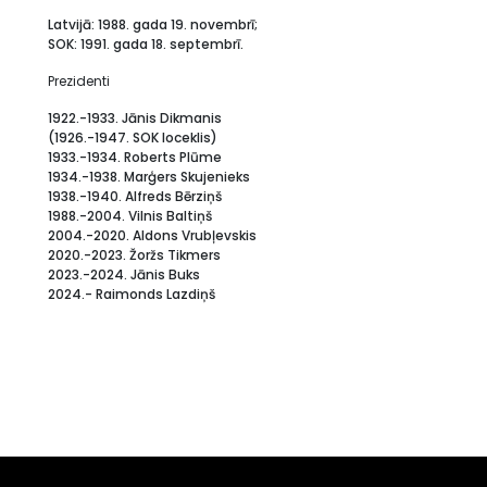
Latvijā: 1988. gada 19. novembrī;
SOK: 1991. gada 18. septembrī.
Prezidenti
1922.-1933. Jānis Dikmanis
(1926.-1947. SOK loceklis)
1933.-1934. Roberts Plūme
1934.-1938. Marģers Skujenieks
1938.-1940. Alfreds Bērziņš
1988.-2004. Vilnis Baltiņš
2004.-2020. Aldons Vrubļevskis
2020.-2023. Žoržs Tikmers
2023.-2024. Jānis Buks
2024.- Raimonds Lazdiņš