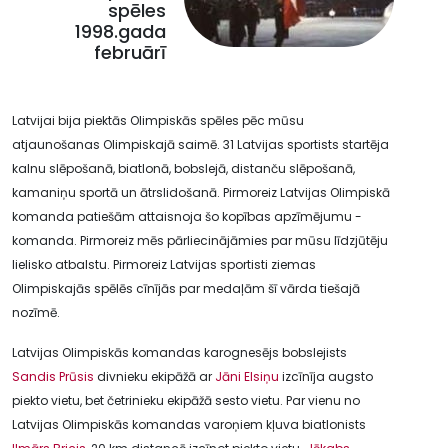
spēles
1998.gada
februārī
Latvijai bija piektās Olimpiskās spēles pēc mūsu
atjaunošanas Olimpiskajā saimē. 31 Latvijas sportists startēja
kalnu slēpošanā, biatlonā, bobslejā, distanču slēpošanā,
kamaniņu sportā un ātrslidošanā. Pirmoreiz Latvijas Olimpiskā
komanda patiešām attaisnoja šo kopības apzīmējumu -
komanda. Pirmoreiz mēs pārliecinājāmies par mūsu līdzjūtēju
lielisko atbalstu. Pirmoreiz Latvijas sportisti ziemas
Olimpiskajās spēlēs cīnījās par medaļām šī vārda tiešajā
nozīmē.
Latvijas Olimpiskās komandas karognesējs bobslejists
Sandis Prūsis
divnieku ekipāžā ar
Jāni Elsiņu
izcīnīja augsto
piekto vietu, bet četrinieku ekipāžā sesto vietu. Par vienu no
Latvijas Olimpiskās komandas varoņiem kļuva biatlonists