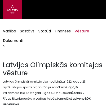
Vadība
Sastāvs
Statūti
Finanses
Vēsture
Dokumenti
>
Latvijas Olimpiskās komitejas
vēsture
Latvijas Olimpiskā komiteja tika nodibināta 1922. gada 23.
aprīlī Latvijas sporta organizāciju sanāksmē Rīgā, Kr.
Valdemāra ielā 65 (tagad Rīgas 49. vidusskola), tolaik 2.
Rīgas Riteņbraucēju biedrības telpās, formulējot
galveno LOK
uzdevumu
: