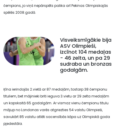
čempions, jo viņš nepārspēts palika arī Pekinas Olimpiskajās
spēlēs 2008.gadā.
Visveiksmīgākie bija
ASV Olimpieši,
izcīnot 104 medaļas
- 46 zelta, un pa 29
sudraba un bronzas
godalgām.
Ķīna ierindojās 2.vietā ar 87 medaļām, tostarp 38 čempionu
tituliem, bet mājinieki briti ieguva 3.vietu ar 29 zelta medaļām
un kopskaitā 65 godalgām. Ar vismaz vienu čempionu titulu
mājup no Londonas varēs atgriezties 54 valstu Olimpieši,
savukārt 85 valstu atlēti sacensībās kāpa uz Olimpiskā goda
pjedestāla.