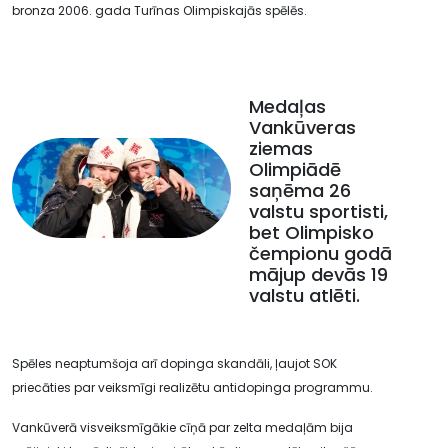
bronza 2006. gada Turīnas Olimpiskajās spēlēs.
Medaļas
Vankūveras
ziemas
Olimpiādē
saņēma 26
valstu sportisti,
bet Olimpisko
čempionu godā
mājup devās 19
valstu atlēti.
Spēles neaptumšoja arī dopinga skandāli, ļaujot SOK
priecāties par veiksmīgi realizētu antidopinga programmu.
Vankūverā visveiksmīgākie cīņā par zelta medaļām bija