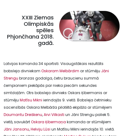
XXIII Ziemas
Olimpiskās
spēles
Phjončhana 2018.
gadā.
Latvijas komanda 34 sportisti. Visaugstākais rezultāts
bobsleja divniekam
Oskaram Melbārdim
ar stūmēju
Jāni
Strengu
bronzas godalga, četru braucienu summā
čempioniem piekāpās par nieka piecām sekundes
simtdaļām. Otrs bobsleja divnieks Oskars Ķibermanis ar
stūmēju
Matīsu Mikni
ierindojās 9. vietā. Bobsleja četrinieku
sacensībās Oskara Melbārža pilotētā ekipāža ar stūmējiem
Daumantu Dreiškenu
,
Arvi Vilkasti
un Jāni Strengu paliek 5.
vietā, savukārt
Oskara Ķibermaņa
komanda ar stūmējiem
Jāni Jansonu
,
Helviju Lūsi
un Matīsu Mikni ierindojās 10. vietā.