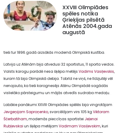
XXVIII Olimpiādes
spēles notika
Ģrieķijas pilsētā
Atēnās 2004.gada
augustā
tieši tur 1896.gadā aizsākās modernā Olimpiskā kustība.
Latvija uz Atēnām bija atvedusi 32 sportistus, 11 sporta veidos.
Valsts karogu parādē nesa šķēpa metējs
Vadims Vasiļevskis
,
kuram tā bija Olimpiskā debija. Tobrīd ne viņš, ne līdzjutēji vēl
nenojauta, ka tieši karognesējs Atēnu Olimpiādē sagādās
vislielāko pārsteigumu un mājās atvedīs sudraba medaļu.
Labākie panākumi XXVIII Olimpiādes spēlēs bija vingrotājam
Jevgeņijam Saproņenko
, svarcēlājam virs 105 kg
Viktoram
Ščerbatiham
, modernās pieccīņas sportistei
Jeļenai
Rubļevskai
un šķēpa metējam
Vadimam Vasiļevskim
, kuri