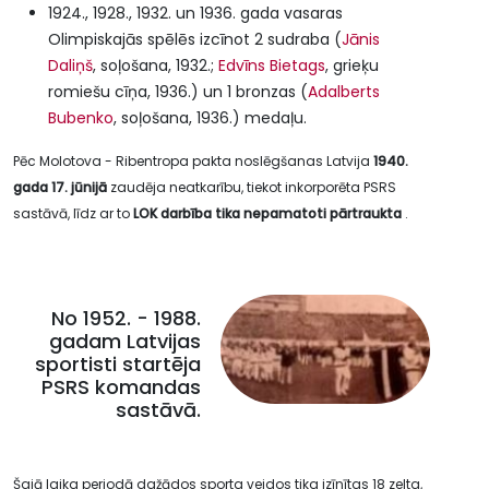
1924., 1928., 1932. un 1936. gada vasaras
Olimpiskajās spēlēs izcīnot 2 sudraba (
Jānis
Daliņš
, soļošana, 1932.;
Edvīns Bietags
, grieķu
romiešu cīņa, 1936.) un 1 bronzas (
Adalberts
Bubenko
, soļošana, 1936.) medaļu.
Pēc Molotova - Ribentropa pakta noslēgšanas Latvija
1940.
gada 17. jūnijā
zaudēja neatkarību, tiekot inkorporēta PSRS
sastāvā, līdz ar to
LOK darbība tika nepamatoti pārtraukta
.
No 1952. - 1988.
gadam Latvijas
sportisti startēja
PSRS komandas
sastāvā.
Šajā laika periodā dažādos sporta veidos tika izīnītas 18 zelta,