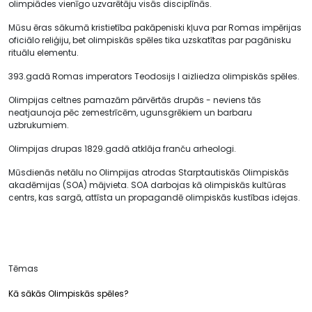
olimpiādes vienīgo uzvarētāju visās disciplīnās.
Mūsu ēras sākumā kristietība pakāpeniski kļuva par Romas impērijas
oficiālo reliģiju, bet olimpiskās spēles tika uzskatītas par pagānisku
rituālu elementu.
393.gadā Romas imperators Teodosijs I aizliedza olimpiskās spēles.
Olimpijas celtnes pamazām pārvērtās drupās - neviens tās
neatjaunoja pēc zemestrīcēm, ugunsgrēkiem un barbaru
uzbrukumiem.
Olimpijas drupas 1829.gadā atklāja franču arheologi.
Mūsdienās netālu no Olimpijas atrodas Starptautiskās Olimpiskās
akadēmijas (SOA) mājvieta. SOA darbojas kā olimpiskās kultūras
centrs, kas sargā, attīsta un propagandē olimpiskās kustības idejas.
Tēmas
Kā sākās Olimpiskās spēles?