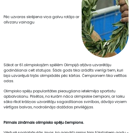
Pēc uzvaras skrējiena viņa galvu rotāja ar
olīvzaru vainagu
Sākot ar 61.olimpiskajām spēlēm Olimpijā atļāva uzvarētāju
godināšanai celt statujas. Šāds gods tika izrādīts vienīgi tiem, kuri
bija uzvarējuši trijās olimpiādēs pēc kārtas. Čempioniem tika veltītas
odas.
Olimpisko spēļu popularitātes pieaugšana ietekmēja sportistu
apbalvošanu. Pilsētas, no kurām nāca olimpiskie čempioni, ar laiku
sāka rīkot krāšņas uzvarētāju sagaidīšanas svinības, dāvāja viņiem
vērtīgas balvas, nodrošināja dažādas privilēģijas.
Pirmais zināmais olimpisko spēļu čempions.
Vēsturē saglabājušās ziņas, ka gandrīz pirms trim tūkstošiem gadu -