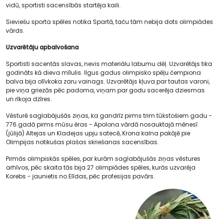
vidū, sportisti sacensībās startēja kaili.
Sieviešu sporta spēles notika Spartā, taču tām nebija dots olimpiādes
vārds.
Uzvarētāju apbalvošana
Sportisti sacentās slavas, nevis materiālu labumu dēļ. Uzvarētājs tika
godināts kā dieva mīlulis. Ilgus gadus olimpisko spēļu čempiona
balva bija olīvkoka zaru vainags. Uzvarētājs kļuva par tautas varoni,
pie viņa griezās pēc padoma, viņam par godu sacerēja dziesmas
un rīkoja dzīres.
Vēsturē saglabājušās ziņas, ka gandrīz pirms trim tūkstošiem gadu -
776.gadā pirms mūsu ēras - Apolona vārdā nosauktajā mēnesī
(jūlijā) Altejas un Kladejas upju satecē, Krona kalna pakājē pie
Olimpijas notikušas plašas skriešanas sacensības.
Pirmās olimpiskās spēles, par kurām saglabājušās ziņas vēstures
arhīvos, pēc skaita tās bija 27 olimpiādes spēles, kurās uzvarēja
Korebs - jaunietis no Elīdas, pēc profesijas pavārs.