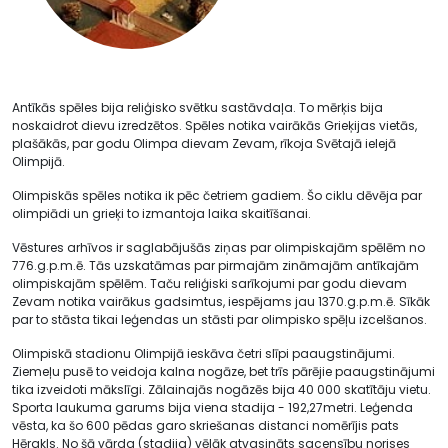
Antīkās spēles bija reliģisko svētku sastāvdaļa. To mērķis bija
noskaidrot dievu izredzētos. Spēles notika vairākās Grieķijas vietās,
plašākās, par godu Olimpa dievam Zevam, rīkoja Svētajā ielejā
Olimpijā.
Olimpiskās spēles notika ik pēc četriem gadiem. Šo ciklu dēvēja par
olimpiādi un grieķi to izmantoja laika skaitīšanai.
Vēstures arhīvos ir saglabājušās ziņas par olimpiskajām spēlēm no
776.g.p.m.ē. Tās uzskatāmas par pirmajām zināmajām antīkajām
olimpiskajām spēlēm. Taču reliģiski sarīkojumi par godu dievam
Zevam notika vairākus gadsimtus, iespējams jau 1370.g.p.m.ē. Sīkāk
par to stāsta tikai leģendas un stāsti par olimpisko spēļu izcelšanos.
Olimpiskā stadionu Olimpijā ieskāva četri slīpi paaugstinājumi.
Ziemeļu pusē to veidoja kalna nogāze, bet trīs pārējie paaugstinājumi
tika izveidoti mākslīgi. Zālainajās nogāzēs bija 40 000 skatītāju vietu.
Sporta laukuma garums bija viena stadija - 192,27metri. Leģenda
vēsta, ka šo 600 pēdas garo skriešanas distanci nomērījis pats
Hērakls. No šā vārda (stadija) vēlāk atvasināts sacensību norises