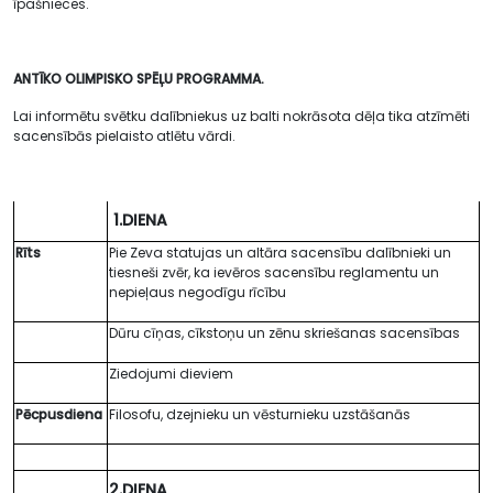
īpašnieces.
ANTĪKO OLIMPISKO SPĒĻU PROGRAMMA.
Lai informētu svētku dalībniekus uz balti nokrāsota dēļa tika atzīmēti
sacensībās pielaisto atlētu vārdi.
1.DIENA
Rīts
Pie Zeva statujas un altāra sacensību dalībnieki un
tiesneši zvēr, ka ievēros sacensību reglamentu un
nepieļaus negodīgu rīcību
Dūru cīņas, cīkstoņu un zēnu skriešanas sacensības
Ziedojumi dieviem
Pēcpusdiena
Filosofu, dzejnieku un vēsturnieku uzstāšanās
2.DIENA