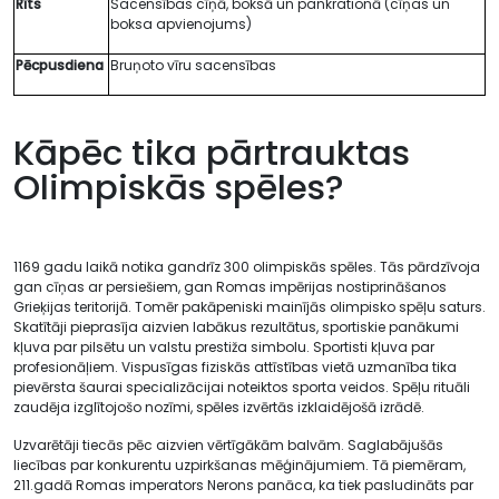
Rīts
Sacensības cīņā, boksā un pankrationā (cīņas un
boksa apvienojums)
Pēcpusdiena
Bruņoto vīru sacensības
Kāpēc tika pārtrauktas
Olimpiskās spēles?
1169 gadu laikā notika gandrīz 300 olimpiskās spēles. Tās pārdzīvoja
gan cīņas ar persiešiem, gan Romas impērijas nostiprināšanos
Grieķijas teritorijā. Tomēr pakāpeniski mainījās olimpisko spēļu saturs.
Skatītāji pieprasīja aizvien labākus rezultātus, sportiskie panākumi
kļuva par pilsētu un valstu prestiža simbolu. Sportisti kļuva par
profesionāļiem. Vispusīgas fiziskās attīstības vietā uzmanība tika
pievērsta šaurai specializācijai noteiktos sporta veidos. Spēļu rituāli
zaudēja izglītojošo nozīmi, spēles izvērtās izklaidējošā izrādē.
Uzvarētāji tiecās pēc aizvien vērtīgākām balvām. Saglabājušās
liecības par konkurentu uzpirkšanas mēģinājumiem. Tā piemēram,
211.gadā Romas imperators Nerons panāca, ka tiek pasludināts par