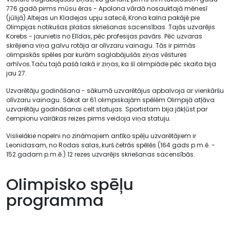
776.gadā pirms mūsu ēras - Apolona vārdā nosauktajā mēnesī
(jūlijā) Altejas un Kladejas upju satecē, Krona kalna pakājē pie
Olimpijas notikušas plašas skriešanas sacensības. Tajās uzvarējis
Korebs - jaunietis no Elīdas, pēc profesijas pavārs. Pēc uzvaras
skrējiena viņa galvu rotāja ar olīvzaru vainagu. Tās ir pirmās
olimpiskās spēles par kurām saglabājušās ziņas vēstures
arhīvos.Taču tajā pašā laikā ir ziņas, ka šī olimpiāde pēc skaita bija
jau 27.
Uzvarētāju godināšana - sākumā uzvarētājus apbalvoja ar vienkāršu
olīvzaru vainagu. Sākot ar 61.olimpiskajām spēlēm Olimpijā atļāva
uzvarētāju godināšanai celt statujas. Sportistam bija jākļūst par
čempionu vairākas reizes pirms veidoja viņa statuju.
Vislielākie nopelni no zināmajiem antīko spēļu uzvarētājiem ir
Leonidasam, no Rodas salas, kurš četrās spēlēs (164.gads p.m.ē. -
152.gadam p.m.ē.) 12 rezes uzvarējis skriešanas sacensībās.
Olimpisko spēļu
programma