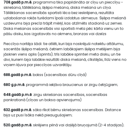
708.gadā p.m.ē.
programma tika papildināta ar cīņu un pieccīņu -
skriešana, tāllēkšana, šķēpa mešana, diska mešana un cīņa.
Tāllēkšanas sacensībās sportisti lēca bez ieskrējiena, rezultāta
uzlabošanai rokās turēdami īpaši izdobtus akmeņus. Šķēpa mešanā
uzdevums bija precīzi trāpīt mērķī, kas atzīmēts stadionā uz zemes.
Diska mešanas sacensībās visi sportisti meta pēc kārta vienu un to
pāšu disku, kas izgatavots no akmens, bronzas vai dzelzs
Pieccīņa noritēja šādi: tie atlēti, kuri bija noskrējuši noteiktu attālumu,
sacentās šķēpa mešanā; četriem labākajiem šķēpa metējiem bija
jāskrien viens aplis (sprints); trīs labākie sprinteri meta disku, un tie
divi, kuriem bija labākie rezultāti diska mešanā, cīkstējās, līdz viens no
viņiem kļuva par pieccīņas uzvarētāju.
688.gadā p.m.ē.
bokss (sacensības dūru cīņā)
680 g.p.m.ē.
programmā iekļāva braucienus ar zirgu četrjūgiem;
648.gadā p.m.ē
. zirgu skriešanas sacensības, sacensības
pankrationā (cīņas un boksa apvienojums)
632.gadā p.m.ē.
sāka rīkot bērnu skriešanas sacensības. Distance
bija uz pusi īsāka nekā pieaugušajiem;
520.gadā p.m.ē.
skrējiens pilnā vai daļējā bruņojumā (2-4 stadijas);