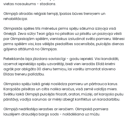
vietas nosaukums - stadions.
Olimpijā atradās reliģiski tempļi, īpašas būves treniņiem un
rehabilitācijai.
Olimpiskās spēles trīs mēnešus pirms spēļu sākuma izziņoja visā
Grieķijā. Zeva sūtņi Teori gāja no pilsētas uz pilsētu un paziņoja vēsti
par Olimpiskajām spēlēm, vienlaikus izsludinot svēto pamieru. Mēnesi
pirms spēlēm visi, kas vēlējās piedalīties sacensībās, pulcējās dienas
gājiena attālumā no Olimpijas.
Pieteikšanās bija jāizdara savlaicīgi - gadu iepriekš. Visi kandidāti,
izņemot iepriekšējo spēļu uzvarētāji, bieži vien ieradās Elīdā krietni
agrāk par obligāto 30 dienu termiņu, lai varētu izmantot slaveno
Elīdas treneru palīdzību.
Olimpisko spēļu laikā grieķi noslēdza pamieru un pārtrauca karus.
Karojošās pilsētas un ciltis nolika ieročus, visā zemē valdīja miers.
Svētku laikā Olimpijā pulcējās filozofi, oratori, mūziķi, arī karojošo pušu
pārstāvji, vadīja sarunas ar mērķi izbeigt konfliktus un karadarbību.
Olimpijā nedrīkstēja ierasties ar ieročiem. Olimpiskā pamiera
lauzējiem draudēja bargs sods - nolādēšana uz mūžu.