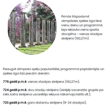
Pirmās trīspadsmit
olimpiādes spēles ilga tikai
vienu dienu un programmā
bija iekļauta viena sporta
disciplīna - vienas stadijas
skrējiens (192,27m).
Pieaugot olimpisko spēļu popularitātei, programma paplašinājās un
spēles ilga līdz piecām dienām.
776.gadā p.m.ē
. vienas stadijas skrējiens (192,27m);
724.gadā p.m.ē.
divu stadiju skrējiens (skrējēji sacenstās grupās pa
četri, katra skrējiena uzvarētājs iekļuva nākamaja kārtā utt.);
720.gadā p.m.ē.
garo distanču skrējiens (8-24 stadijas);