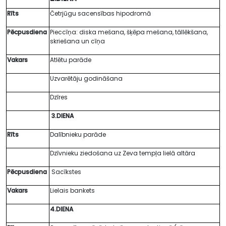
Rīts
Četrjūgu sacensības hipodromā
Pēcpusdiena
Pieccīņa: diska mešana, šķēpa mešana, tāllēkšana,
skriešana un cīņa
Vakars
Atlētu parāde
Uzvarētāju godināšana
Dzīres
3.DIENA
Rīts
Dalībnieku parāde
Dzīvnieku ziedošana uz Zeva tempļa lielā altāra
Pēcpusdiena
Sacīkstes
Vakars
Lielais bankets
4.DIENA