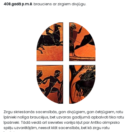
408.gadā p.m.ē
. brauciens ar zirgiem divjūgu.
Zirgu skriesšanās sacensībās, gan divjūgiem, gan četrjūgiem, ratu
īpšnieki nolīga braucējus, bet uzvaras gadījumā apbalvoti tika ratu
īpašnieki. Tādā veidā arī sievietes varēja kļut par Antīko olimpisko
spēļu uzvarētājām, neesot klāt sacensībās, bet kā zirgu ratu