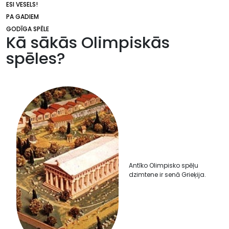
ESI VESELS!
PA GADIEM
GODĪGA SPĒLE
Kā sākās Olimpiskās
spēles?
Antīko Olimpisko spēļu
dzimtene ir senā Grieķija.