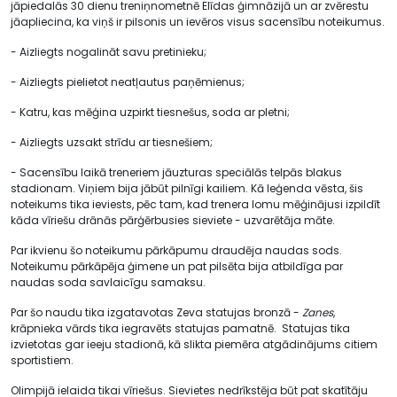
jāpiedalās 30 dienu treniņnometnē Elīdas ģimnāzijā un ar zvērestu
jāapliecina, ka viņš ir pilsonis un ievēros visus sacensību noteikumus.
- Aizliegts nogalināt savu pretinieku;
- Aizliegts pielietot neatļautus paņēmienus;
- Katru, kas mēģina uzpirkt tiesnešus, soda ar pletni;
- Aizliegts uzsakt strīdu ar tiesnešiem;
- Sacensību laikā treneriem jāuzturas speciālās telpās blakus
stadionam. Viņiem bija jābūt pilnīgi kailiem. Kā leģenda vēsta, šis
noteikums tika ieviests, pēc tam, kad trenera lomu mēģinājusi izpildīt
kāda vīriešu drānās pārģērbusies sieviete - uzvarētāja māte.
Par ikvienu šo noteikumu pārkāpumu draudēja naudas sods.
Noteikumu pārkāpēja ģimene un pat pilsēta bija atbildīga par
naudas soda savlaicīgu samaksu.
Par šo naudu tika izgatavotas Zeva statujas bronzā -
Zanes
,
krāpnieka vārds tika iegravēts statujas pamatnē. Statujas tika
izvietotas gar ieeju stadionā, kā slikta piemēra atgādinājums citiem
sportistiem.
Olimpijā ielaida tikai vīriešus. Sievietes nedrīkstēja būt pat skatītāju