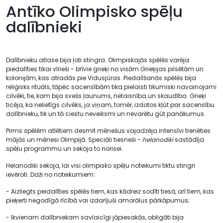
Antīko Olimpisko spēļu
dalībnieki
Dalībnieku atlase bija ļoti stingra. Olimpiskajās spēlēs varēja
piedalīties tikai vīrieši - brīvie grieķi no visām Grieķijas pilsētām un
kolonijām, kas atradās pie Vidusjūras. Piedalīšanās spēlēs bija
reliģisks rituāls, tāpēc sacensībām tika pielaisti tikumiski navainojami
cilvēki, tie, kam bija svešs ļaunums, netaisnība un skaudība. Grieķi
ticēja, ka nelietīgs cilvēks, ja viņam, tomēr, izdotos kļūt par sacensību
dalībnieku, tik un tā ciestu neveiksmi un nevarētu gūt panākumus.
Pirms spēlēm atlētiem desmit mēnešus vajadzēja intensīvi trenēties
mājās un mēnesi Olimpijā. Speciāli tiesneši -
helanodiki
sastādīja
spēļu programmu un sekoja to norisei.
Helanodiki sekoja, lai visi olimpisko spēļu noteikumi tiktu stingri
ievēroti. Daži no noteikumiem:
- Aizliegts peidalīties spēlēs tiem, kas kādreiz sodīti tiesā, arī tiem, kas
pieķerti negodīgā rīcībā vai izdarījuši amorālus pārkāpumus;
- Ikvienam dalībniekam savlaicīgi jāpiesakās, obligāti bija