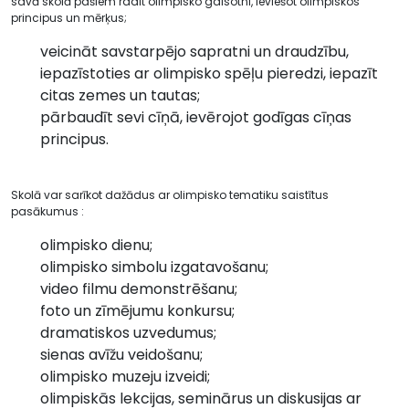
savā skolā pašiem radīt olimpisko gaisotni, ieviešot olimpiskos
principus un mērķus;
veicināt savstarpējo sapratni un draudzību,
iepazīstoties ar olimpisko spēļu pieredzi, iepazīt
citas zemes un tautas;
pārbaudīt sevi cīņā, ievērojot godīgas cīņas
principus.
Skolā var sarīkot dažādus ar olimpisko tematiku saistītus
pasākumus :
olimpisko dienu;
olimpisko simbolu izgatavošanu;
video filmu demonstrēšanu;
foto un zīmējumu konkursu;
dramatiskos uzvedumus;
sienas avīžu veidošanu;
olimpisko muzeju izveidi;
olimpiskās lekcijas, seminārus un diskusijas ar