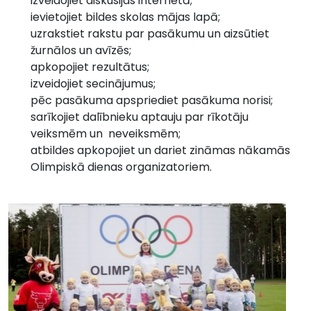
izveidojiet diskusijas internetā;
ievietojiet bildes skolas mājas lapā;
uzrakstiet rakstu par pasākumu un aizsūtiet
žurnālos un avīzēs;
apkopojiet rezultātus;
izveidojiet secinājumus;
pēc pasākuma apspriediet pasākuma norisi;
sarīkojiet dalībnieku aptauju par rīkotāju
veiksmēm un neveiksmēm;
atbildes apkopojiet un dariet zināmas nākamās
Olimpiskā dienas organizatoriem.