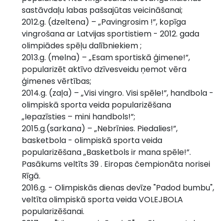
sastāvdaļu labas pašsajūtas veicināšanai;
2012.g. (dzeltena) – „Pavingrosim !”, kopīga
vingrošana ar Latvijas sportistiem - 2012. gada
olimpiādes spēļu dalībniekiem ;
2013.g. (melna) – „Esam sportiskā ģimene!”,
popularizēt aktīvo dzīvesveidu ņemot vēra
ģimenes vērtības;
2014.g. (zaļa) – „Visi vingro. Visi spēle!”, handbola -
olimpiskā sporta veida popularizēšana
„Iepazīsties – mini handbols!”;
2015.g.(sarkana) – „Nebrīnies. Piedalies!”,
basketbola - olimpiskā sporta veida
popularizēšana „Basketbols ir mana spēle!”.
Pasākums veltīts 39 . Eiropas čempionāta norisei
Rīgā.
2016.g. - Olimpiskās dienas devīze "Padod bumbu",
veltīta olimpiskā sporta veida VOLEJBOLA
popularizēšanai.