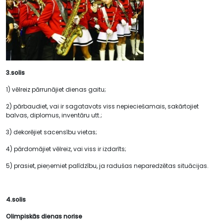
3.solis
1) vēlreiz pārrunājiet dienas gaitu;
2) pārbaudiet, vai ir sagatavots viss nepieciešamais, sakārtojiet
balvas, diplomus, inventāru utt.;
3) dekorējiet sacensību vietas;
4) pārdomājiet vēlreiz, vai viss ir izdarīts;
5) prasiet, pieņemiet palīdzību, ja radušas neparedzētas situācijas.
4.solis
Olimpiskās dienas norise