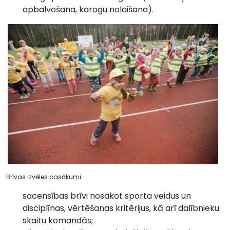
apbalvošana, karogu nolaišana).
Brīvas izvēles pasākumi:
sacensības brīvi nosakot sporta veidus un
disciplīnas, vērtēšanas kritērijus, kā arī dalībnieku
skaitu komandās;