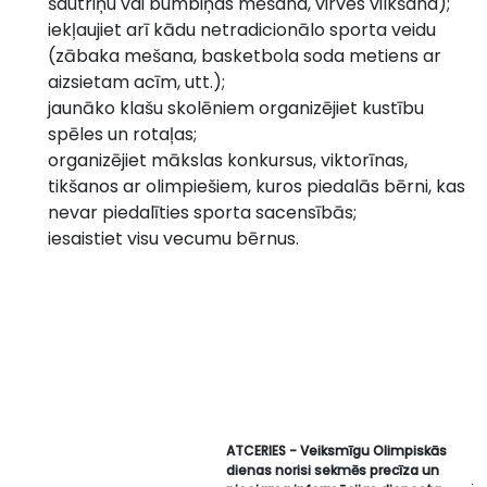
šautriņu vai bumbiņas mēšana, virves vilkšana);
iekļaujiet arī kādu netradicionālo sporta veidu
(zābaka mešana, basketbola soda metiens ar
aizsietam acīm, utt.);
jaunāko klašu skolēniem organizējiet kustību
spēles un rotaļas;
organizējiet mākslas konkursus, viktorīnas,
tikšanos ar olimpiešiem, kuros piedalās bērni, kas
nevar piedalīties sporta sacensībās;
iesaistiet visu vecumu bērnus.
ATCERIES - Veiksmīgu Olimpiskās
dienas norisi sekmēs precīza un
.