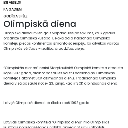
ESI VESELS!
PA GADIEM
GODĪGA SPĒLE
Olimpiskā diena
Olimpiskā diena ir vienīgais vispasaules pasākums, ko ik gadus
organizē Olimpiskā kustība. Lielākā daļa nacionālo Olimpisko
komiteju piecos kontinentos izmanto šo iespēju, lai cilvēkos vairotu
Olimpiskās vērtības – izcilību, draudzību, cieņu.
“Olimpiskās dienas” norisi Starptautiskā Olimpiskā komiteja atbalsta
kopš 1987.gada, aicinot pasaules valstu nacionālās Olimpiskās
komitejas atzīmēt SOK dzimšanas dienu. Tradicionālo Olimpiskā
diena visā pasaulē notiek 23. jūnijā, kad ir SOK dibināšanas diena.
Latvijā Olimpiskā diena tiek rīkota kopš 1992.gada.
Latvijas Olimpiskā komiteja “Olimpisko dienu” rīko Olimpiskās
kustības popularizēšanas nolūkā, apliecinot savu atbalstu