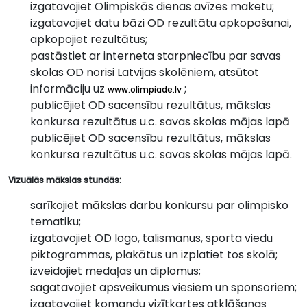
izgatavojiet Olimpiskās dienas avīzes maketu;
izgatavojiet datu bāzi OD rezultātu apkopošanai,
apkopojiet rezultātus;
pastāstiet ar interneta starpniecību par savas
skolas OD norisi Latvijas skolēniem, atsūtot
informāciju uz
;
www.olimpiade.lv
publicējiet OD sacensību rezultātus, mākslas
konkursa rezultātus u.c. savas skolas mājas lapā
publicējiet OD sacensību rezultātus, mākslas
konkursa rezultātus u.c. savas skolas mājas lapā.
Vizuālās mākslas stundās:
sarīkojiet mākslas darbu konkursu par olimpisko
tematiku;
izgatavojiet OD logo, talismanus, sporta viedu
piktogrammas, plakātus un izplatiet tos skolā;
izveidojiet medaļas un diplomus;
sagatavojiet apsveikumus viesiem un sponsoriem;
izgatavojiet komandu vizītkartes atklāšanas