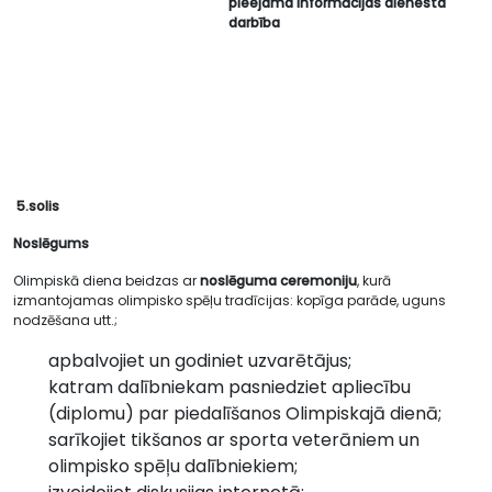
pieejama informācijas dienesta
darbība
5.solis
Noslēgums
Olimpiskā diena beidzas ar
noslēguma ceremoniju
, kurā
izmantojamas olimpisko spēļu tradīcijas: kopīga parāde, uguns
nodzēšana utt.;
apbalvojiet un godiniet uzvarētājus;
katram dalībniekam pasniedziet apliecību
(diplomu) par piedalīšanos Olimpiskajā dienā;
sarīkojiet tikšanos ar sporta veterāniem un
olimpisko spēļu dalībniekiem;