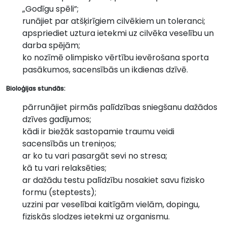
„Godīgu spēli”;
runājiet par atšķirīgiem cilvēkiem un toleranci;
apspriediet uztura ietekmi uz cilvēka veselību un
darba spējām;
ko nozīmē olimpisko vērtību ievērošana sporta
pasākumos, sacensībās un ikdienas dzīvē.
Bioloģijas stundās:
pārrunājiet pirmās palīdzības sniegšanu dažādos
dzīves gadījumos;
kādi ir biežāk sastopamie traumu veidi
sacensībās un treniņos;
ar ko tu vari pasargāt sevi no stresa;
kā tu vari relaksēties;
ar dažādu testu palīdzību nosakiet savu fizisko
formu (steptests);
uzzini par veselībai kaitīgām vielām, dopingu,
fiziskās slodzes ietekmi uz organismu.