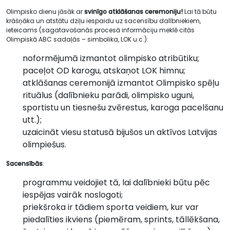
Olimpisko dienu jāsāk ar
svinīgo atklāšanas ceremoniju!
Lai tā būtu
krāšņāka un atstātu dziļu iespaidu uz sacensību dalībniekiem,
ieteicams (sagatavošanās procesā informāciju meklē citās
Olimpiskā ABC sadaļās – simbolika, LOK u.c.):
noformējumā izmantot olimpisko atribūtiku;
paceļot OD karogu, atskaņot LOK himnu;
atklāšanas ceremonijā izmantot Olimpisko spēļu
rituālus (dalībnieku parādi, olimpisko uguni,
sportistu un tiesnešu zvērestus, karoga pacelšanu
utt.);
uzaicināt viesu statusā bijušos un aktīvos Latvijas
olimpiešus.
Sacensībās
:
programmu veidojiet tā, lai dalībnieki būtu pēc
iespējas vairāk noslogoti;
priekšroka ir tādiem sporta veidiem, kur var
piedalīties ikviens (piemēram, sprints, tāllēkšana,