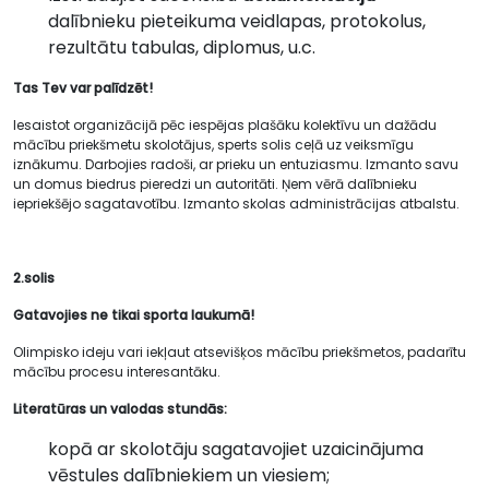
dalībnieku pieteikuma veidlapas, protokolus,
rezultātu tabulas, diplomus, u.c.
Tas Tev var palīdzēt!
Iesaistot organizācijā pēc iespējas plašāku kolektīvu un dažādu
mācību priekšmetu skolotājus, sperts solis ceļā uz veiksmīgu
iznākumu. Darbojies radoši, ar prieku un entuziasmu. Izmanto savu
un domus biedrus pieredzi un autoritāti. Ņem vērā dalībnieku
iepriekšējo sagatavotību. Izmanto skolas administrācijas atbalstu.
2.solis
Gatavojies ne tikai sporta laukumā!
Olimpisko ideju vari iekļaut atsevišķos mācību priekšmetos, padarītu
mācību procesu interesantāku.
Literatūras un valodas stundās:
kopā ar skolotāju sagatavojiet uzaicinājuma
vēstules dalībniekiem un viesiem;