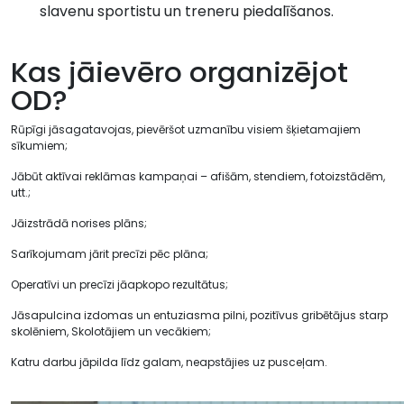
slavenu sportistu un treneru piedalīšanos.
Kas jāievēro organizējot
OD?
Rūpīgi jāsagatavojas, pievēršot uzmanību visiem šķietamajiem
sīkumiem;
Jābūt aktīvai reklāmas kampaņai – afišām, stendiem, fotoizstādēm,
utt.;
Jāizstrādā norises plāns;
Sarīkojumam jārit precīzi pēc plāna;
Operatīvi un precīzi jāapkopo rezultātus;
Jāsapulcina izdomas un entuziasma pilni, pozitīvus gribētājus starp
skolēniem, Skolotājiem un vecākiem;
Katru darbu jāpilda līdz galam, neapstājies uz pusceļam.