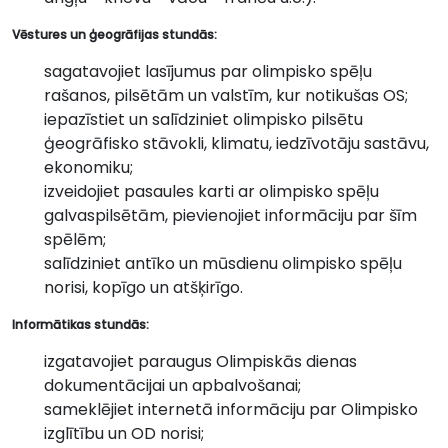
Vēstures un ģeogrāfijas stundās:
sagatavojiet lasījumus par olimpisko spēļu
rašanos, pilsētām un valstīm, kur notikušas OS;
iepazīstiet un salīdziniet olimpisko pilsētu
ģeogrāfisko stāvokli, klimatu, iedzīvotāju sastāvu,
ekonomiku;
izveidojiet pasaules karti ar olimpisko spēļu
galvaspilsētām, pievienojiet informāciju par šīm
spēlēm;
salīdziniet antīko un mūsdienu olimpisko spēļu
norisi, kopīgo un atšķirīgo.
Informātikas stundās:
izgatavojiet paraugus Olimpiskās dienas
dokumentācijai un apbalvošanai;
sameklējiet internetā informāciju par Olimpisko
izglītību un OD norisi;