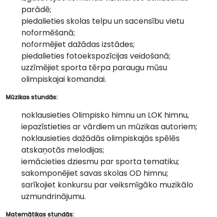
parādē;
piedalieties skolas telpu un sacensību vietu
noformēšanā;
noformējiet dažādas izstādes;
piedalieties fotoekspozīcijas veidošanā;
uzzīmējiet sporta tērpa paraugu mūsu
olimpiskajai komandai.
Mūzikas stundās:
noklausieties Olimpisko himnu un LOK himnu,
iepazīstieties ar vārdiem un mūzikas autoriem;
noklausieties dažādās olimpiskajās spēlēs
atskaņotās melodijas;
iemācieties dziesmu par sporta tematiku;
sakomponējiet savas skolas OD himnu;
sarīkojiet konkursu par veiksmīgāko muzikālo
uzmundrinājumu.
Matemātikas stundās: