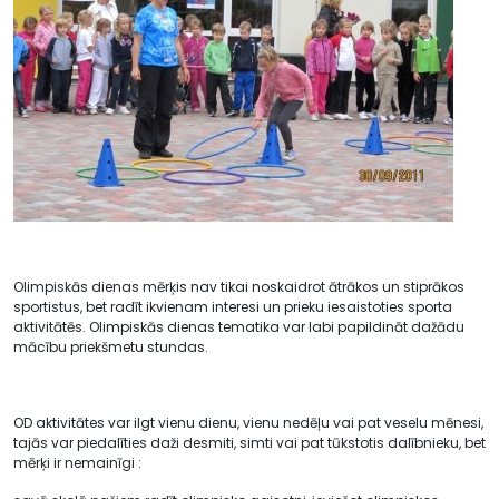
Olimpiskās dienas mērķis nav tikai noskaidrot ātrākos un stiprākos
sportistus, bet radīt ikvienam interesi un prieku iesaistoties sporta
aktivitātēs. Olimpiskās dienas tematika var labi papildināt dažādu
mācību priekšmetu stundas.
OD aktivitātes var ilgt vienu dienu, vienu nedēļu vai pat veselu mēnesi,
tajās var piedalīties daži desmiti, simti vai pat tūkstotis dalībnieku, bet
mērķi ir nemainīgi :