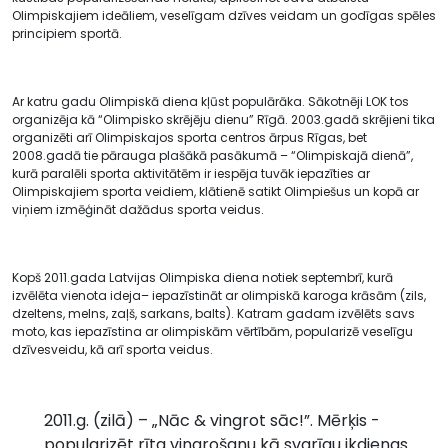
Olimpiskajiem ideāliem, veselīgam dzīves veidam un godīgas spēles
principiem sportā.
Ar katru gadu Olimpiskā diena kļūst populārāka. Sākotnēji LOK tos
organizēja kā “Olimpisko skrējēju dienu” Rīgā. 2003.gadā skrējieni tika
organizēti arī Olimpiskajos sporta centros ārpus Rīgas, bet
2008.gadā tie pārauga plašākā pasākumā – “Olimpiskajā dienā”,
kurā paralēli sporta aktivitātēm ir iespēja tuvāk iepazīties ar
Olimpiskajiem sporta veidiem, klātienē satikt Olimpiešus un kopā ar
viņiem izmēģināt dažādus sporta veidus.
Kopš 2011.gada Latvijas Olimpiska diena notiek septembrī, kurā
izvēlēta vienota ideja– iepazīstināt ar olimpiskā karoga krāsām (zils,
dzeltens, melns, zaļš, sarkans, balts). Katram gadam izvēlēts savs
moto, kas iepazīstina ar olimpiskām vērtībām, popularizē veselīgu
dzīvesveidu, kā arī sporta veidus.
2011.g. (zilā) – „Nāc & vingrot sāc!”. Mērķis -
popularizēt rīta vingrošanu kā svarīgu ikdienas