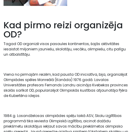
Kad pirmo reizi organizēja
OD?
Tagad OD organizē visos pasaules kontinentos, šajās aktivitātes
iesaistot miljoniem jauniešu, skolotāju, vecāku, olimpiešu, citu palīgu
un atbalstītāju.
Viena no pirmajām reizēm, kad pausta OD iniciatīva, bija, organizējot
Olimpiādes spēles Monreālā (Kanāda) 1976.gadā. Lavalas
Universitātes profesors Fernands Landru aicināja Kvebekas provinces
skolās sarīkot OD, popularizējot Olimpiskās kustības atjaunotāja Pjēra
de Kubertēna idejas.
1984.g. Losandželosas olimpiādes spēļu laikā ASV, Skolu izglītības
programmā tika ieviesta Olimpiskā izglītība, aicinot dažādu
priekšmetu skolotājus iekļaut savos mācību priekšmetos olimpisko
spēļu pieredzi. Jaunā pieredze aizrāva simtiem tūkstošiem skolēnu un