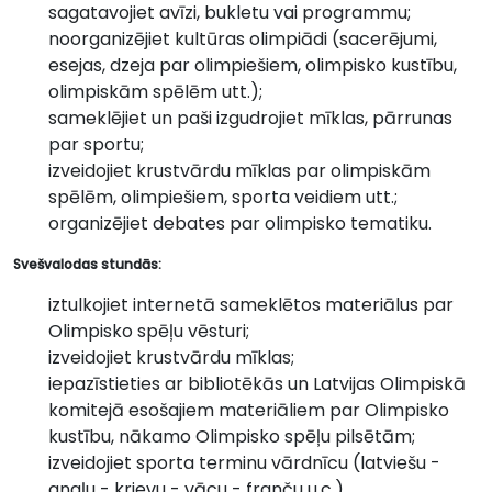
sagatavojiet avīzi, bukletu vai programmu;
noorganizējiet kultūras olimpiādi (sacerējumi,
esejas, dzeja par olimpiešiem, olimpisko kustību,
olimpiskām spēlēm utt.);
sameklējiet un paši izgudrojiet mīklas, pārrunas
par sportu;
izveidojiet krustvārdu mīklas par olimpiskām
spēlēm, olimpiešiem, sporta veidiem utt.;
organizējiet debates par olimpisko tematiku.
Svešvalodas stundās:
iztulkojiet internetā sameklētos materiālus par
Olimpisko spēļu vēsturi;
izveidojiet krustvārdu mīklas;
iepazīstieties ar bibliotēkās un Latvijas Olimpiskā
komitejā esošajiem materiāliem par Olimpisko
kustību, nākamo Olimpisko spēļu pilsētām;
izveidojiet sporta terminu vārdnīcu (latviešu -
angļu - krievu - vācu - franču u.c.).