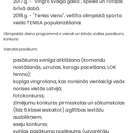
2017.g. - "Vingro svaigā gaisā", spēles un rotaļas
brīvā dabā.
2018.g. - "Teniss vieno", veltīta olimpiskā sporta
veida TENISA popularizēšanai.
Olimpiskās diena programmā ir vienoti un brīvās izvēles pasākumi,
konkursi:
Vienotie pasākumi:
pasākuma svinīga atklāšana (komandu
nostāšanās, uzrunas, karogu pacelšana, LOK
himna);
kopīga vingrošana, kas norisinās vienlaicīgi visās
norises vietās Latvijā;
fotokonkurss;
zīmējumu konkurss pirmsskolas un sākumskolas
(līdz 6.klasei ieskaitot) izglītības iestāžu
audzēkņiem;
eseju konkurss;
svinīgs pasākuma noslēgums (uzvarētāju