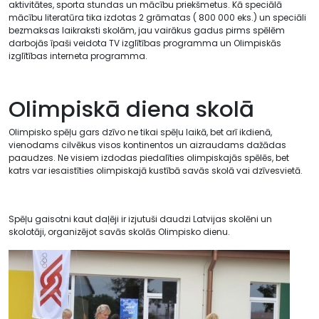
aktivitātes, sporta stundas un mācību priekšmetus. Kā speciālā
mācību literatūra tika izdotas 2 grāmatas ( 800 000 eks.) un speciāli
bezmaksas laikraksti skolām, jau vairākus gadus pirms spēlēm
darbojās īpaši veidota TV izglītības programma un Olimpiskās
izglītības interneta programma.
Olimpiskā diena skolā
Olimpisko spēļu gars dzīvo ne tikai spēļu laikā, bet arī ikdienā,
vienodams cilvēkus visos kontinentos un aizraudams dažādas
paaudzes. Ne visiem izdodas piedalīties olimpiskajās spēlēs, bet
katrs var iesaistīties olimpiskajā kustībā savās skolā vai dzīvesvietā.
Spēļu gaisotni kaut daļēji ir izjutuši daudzi Latvijas skolēni un
skolotāji, organizējot savās skolās Olimpisko dienu.