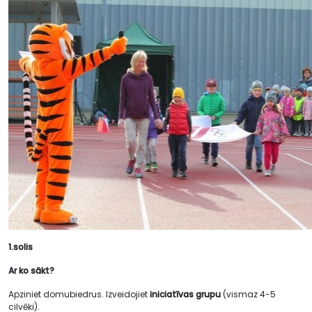
1.solis
Ar ko sākt?
Apziniet domubiedrus. Izveidojiet
iniciatīvas grupu
(vismaz 4-5
cilvēki).