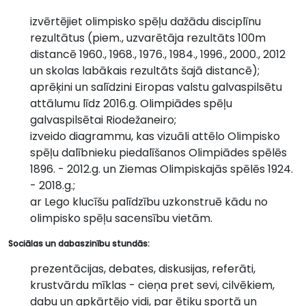
izvērtējiet olimpisko spēļu dažādu disciplīnu
rezultātus (piem., uzvarētāja rezultāts 100m
distancē 1960., 1968., 1976., 1984., 1996., 2000., 2012
un skolas labākais rezultāts šajā distancē);
aprēķini un salīdzini Eiropas valstu galvaspilsētu
attālumu līdz 2016.g. Olimpiādes spēļu
galvaspilsētai Riodežaneiro;
izveido diagrammu, kas vizuāli attēlo Olimpisko
spēļu dalībnieku piedalīšanos Olimpiādes spēlēs
1896. - 2012.g. un Ziemas Olimpiskajās spēlēs 1924.
- 2018.g.;
ar Lego klucīšu palīdzību uzkonstruē kādu no
olimpisko spēļu sacensību vietām.
Sociālas un dabaszinību stundās:
prezentācijas, debates, diskusijas, referāti,
krustvārdu mīklas - cieņa pret sevi, cilvēkiem,
dabu un apkārtējo vidi, par ētiku sportā un