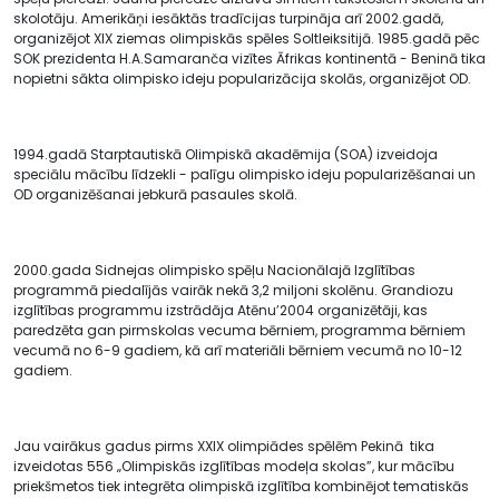
skolotāju. Amerikāņi iesāktās tradīcijas turpināja arī 2002.gadā,
organizējot XIX ziemas olimpiskās spēles Soltleiksitijā. 1985.gadā pēc
SOK prezidenta H.A.Samaranča vizītes Āfrikas kontinentā - Beninā tika
nopietni sākta olimpisko ideju popularizācija skolās, organizējot OD.
1994.gadā Starptautiskā Olimpiskā akadēmija (SOA) izveidoja
speciālu mācību līdzekli - palīgu olimpisko ideju popularizēšanai un
OD organizēšanai jebkurā pasaules skolā.
2000.gada Sidnejas olimpisko spēļu Nacionālajā Izglītības
programmā piedalījās vairāk nekā 3,2 miljoni skolēnu. Grandiozu
izglītības programmu izstrādāja Atēnu’2004 organizētāji, kas
paredzēta gan pirmskolas vecuma bērniem, programma bērniem
vecumā no 6-9 gadiem, kā arī materiāli bērniem vecumā no 10-12
gadiem.
Jau vairākus gadus pirms XXIX olimpiādes spēlēm Pekinā tika
izveidotas 556 „Olimpiskās izglītības modeļa skolas”, kur mācību
priekšmetos tiek integrēta olimpiskā izglītība kombinējot tematiskās